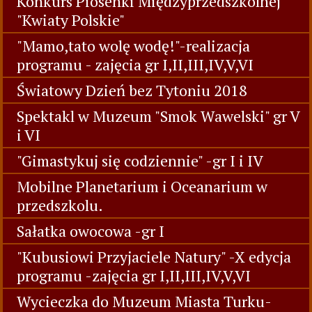
Konkurs Piosenki Międzyprzedszkolnej
"Kwiaty Polskie"
"Mamo,tato wolę wodę!"-realizacja
programu - zajęcia gr I,II,III,IV,V,VI
Światowy Dzień bez Tytoniu 2018
Spektakl w Muzeum "Smok Wawelski" gr V
i VI
"Gimastykuj się codziennie" -gr I i IV
Mobilne Planetarium i Oceanarium w
przedszkolu.
Sałatka owocowa -gr I
"Kubusiowi Przyjaciele Natury" -X edycja
programu -zajęcia gr I,II,III,IV,V,VI
Wycieczka do Muzeum Miasta Turku-