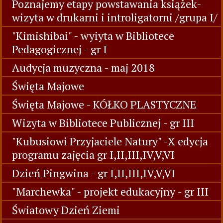
Poznajemy etapy powstawania książek-
wizyta w drukarni i introligatorni /grupa I/
"Kimishibai" - wyiyta w Bibliotece
Pedagogicznej - gr I
Audycja muzyczna - maj 2018
Święta Majowe
Święta Majowe - KÓŁKO PLASTYCZNE
Wizyta w Bibliotece Publicznej - gr III
"Kubusiowi Przyjaciele Natury" -X edycja
programu zajęcia gr I,II,III,IV,V,VI
Dzień Pingwina - gr I,II,III,IV,V,VI
"Marchewka" - projekt edukacyjny - gr III
Światowy Dzień Ziemi