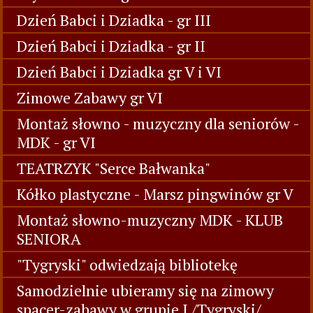
Dzień Babci i Dziadka - gr III
Dzień Babci i Dziadka - gr II
Dzień Babci i Dziadka gr V i VI
Zimowe Zabawy gr VI
Montaż słowno - muzyczny dla seniorów -
MDK - gr VI
TEATRZYK "Serce Bałwanka"
Kółko plastyczne - Marsz pingwinów gr V
Montaż słowno-muzyczny MDK - KLUB
SENIORA
"Tygryski" odwiedzają bibliotekę
Samodzielnie ubieramy się na zimowy
spacer-zabawy w grupie I /Tygryski/