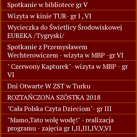
Spotkanie w bibliotece gr V
Wizyta w kinie TUR- gr I , VI
Wycieczka do Świetlicy Środowiskowej
EUREKA /Tygryski/
Spotkanie z Przemysławem
Wechterowiczem - wizyta w MBP -gr VI
" Czerwony Kapturek"- wizyta w MBP - gr
VI
Dni Otwarte W ZST w Turku
ROZTAŃCZONA SZÓSTKA 2018
"Cała Polska Czyta Dzieciom"- gr III
"Mamo,Tato wolę wodę!" - realizacja
programu - zajęcia gr I,II,III,IV,V,VI