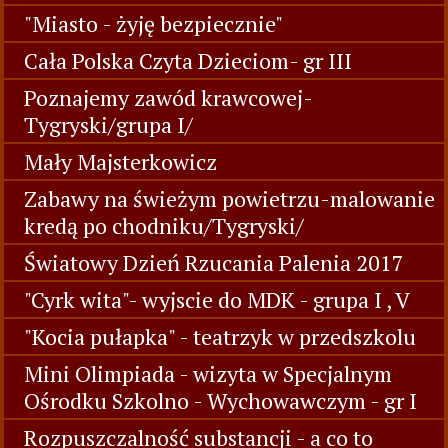
"Miasto - żyję bezpiecznie"
Cała Polska Czyta Dzieciom- gr III
Poznajemy zawód krawcowej-
Tygryski/grupa I/
Mały Majsterkowicz
Zabawy na świeżym powietrzu-malowanie
kredą po chodniku/Tygryski/
Światowy Dzień Rzucania Palenia 2017
"Cyrk wita"- wyjscie do MDK - grupa I , V
"Kocia pułapka" - teatrzyk w przedszkolu
Mini Olimpiada - wizyta w Specjalnym
Ośrodku Szkolno - Wychowawczym - gr I
Rozpuszczalność substancji - a co to