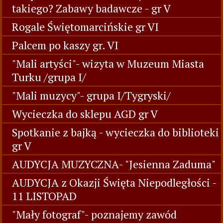
takiego? Zabawy badawcze - gr V
Rogale Świętomarcińskie gr VI
Palcem po kaszy gr. VI
"Mali artyści"- wizyta w Muzeum Miasta
Turku /grupa I/
"Mali muzycy"- grupa I/Tygryski/
Wycieczka do sklepu AGD gr V
Spotkanie z bajką - wycieczka do biblioteki
gr V
AUDYCJA MUZYCZNA- "Jesienna Zaduma"
AUDYCJA z Okazji Święta Niepodległości -
11 LISTOPAD
"Mały fotograf"- poznajemy zawód