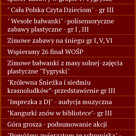
" Cała Polska Czyta Dzieciom" - gr III
" Wesołe bałwanki" -polisensoryczne
zabawy plastyczne - gr I , III
Zimowe zabawy na śniegu gr I, V, VI
Wspieramy 26 finał WOŚP
Zimowe bałwanki z masy solnej-zajęcia
plastyczne "Tygryski"
"Królewna Śnieżka i siedmiu
krasnoludków”-przedstawienie gr III
"Imprezka z DJ" - audycja muzyczna
"Kangurki znów w bibliotece"- gr III
Góra grosza - podsumowanie akcji
"Pomóżmy zwierzątom ze schroniska" -