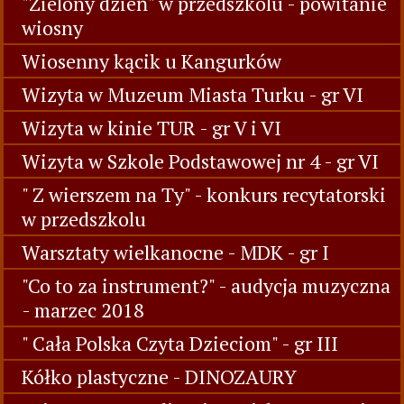
"Zielony dzień" w przedszkolu - powitanie
wiosny
Wiosenny kącik u Kangurków
Wizyta w Muzeum Miasta Turku - gr VI
Wizyta w kinie TUR - gr V i VI
Wizyta w Szkole Podstawowej nr 4 - gr VI
" Z wierszem na Ty" - konkurs recytatorski
w przedszkolu
Warsztaty wielkanocne - MDK - gr I
"Co to za instrument?" - audycja muzyczna
- marzec 2018
" Cała Polska Czyta Dzieciom" - gr III
Kółko plastyczne - DINOZAURY