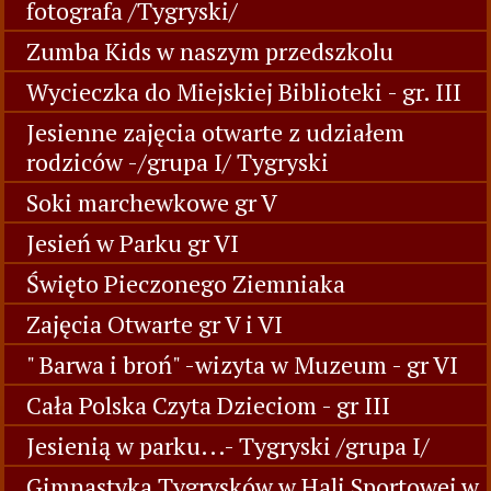
fotografa /Tygryski/
Zumba Kids w naszym przedszkolu
Wycieczka do Miejskiej Biblioteki - gr. III
Jesienne zajęcia otwarte z udziałem
rodziców -/grupa I/ Tygryski
Soki marchewkowe gr V
Jesień w Parku gr VI
Święto Pieczonego Ziemniaka
Zajęcia Otwarte gr V i VI
" Barwa i broń" -wizyta w Muzeum - gr VI
Cała Polska Czyta Dzieciom - gr III
Jesienią w parku...- Tygryski /grupa I/
Gimnastyka Tygrysków w Hali Sportowej w