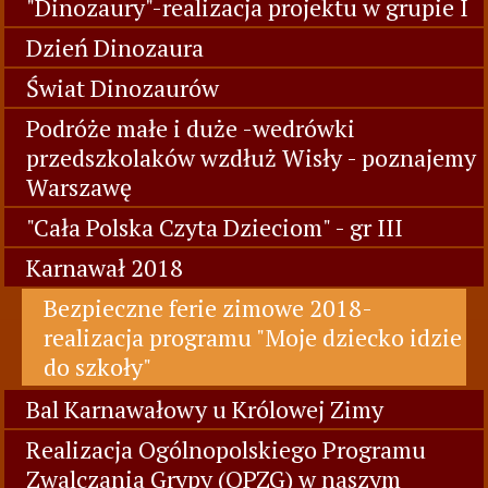
"Dinozaury"-realizacja projektu w grupie I
Dzień Dinozaura
Świat Dinozaurów
Podróże małe i duże -wedrówki
przedszkolaków wzdłuż Wisły - poznajemy
Warszawę
"Cała Polska Czyta Dzieciom" - gr III
Karnawał 2018
Bezpieczne ferie zimowe 2018-
realizacja programu "Moje dziecko idzie
do szkoły"
Bal Karnawałowy u Królowej Zimy
Realizacja Ogólnopolskiego Programu
Zwalczania Grypy (OPZG) w naszym