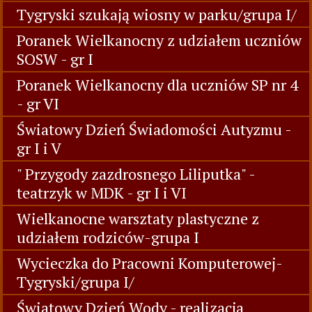
Tygryski szukają wiosny w parku/grupa I/
Poranek Wielkanocny z udziałem uczniów
SOSW - gr I
Poranek Wielkanocny dla uczniów SP nr 4
- gr VI
Światowy Dzień Świadomości Autyzmu -
gr I i V
" Przygody zazdrosnego Liliputka" -
teatrzyk w MDK - gr I i VI
Wielkanocne warsztaty plastyczne z
udziałem rodziców-grupa I
Wycieczka do Pracowni Komputerowej-
Tygryski/grupa I/
Światowy Dzień Wody - realizacja