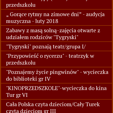
przedszkolu
„ Gorące rytmy na zimowe dni” - audycja
muzyczna - luty 2018
Zabawy z masą solną-zajęcia otwarte z
udziałem rodziców "Tygryski"
"Tygryski" poznają teatr/grupa I/
"Przypowieść o rycerzu" - teatrzyk w
przedszkolu
"Poznajemy życie pingwinów" - wycieczka
do biblioteki gr IV
"KINOPRZEDSZKOLE"-wycieczka do kina
Tur gr VI
Cała Polska czyta dzieciom/Cały Turek
czyta dzieciom gr III