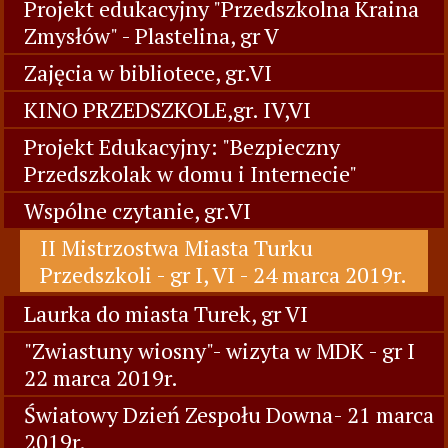
Projekt edukacyjny "Przedszkolna Kraina
Zmysłów" - Plastelina, gr V
Zajęcia w bibliotece, gr.VI
KINO PRZEDSZKOLE,gr. IV,VI
Projekt Edukacyjny: "Bezpieczny
Przedszkolak w domu i Internecie"
Wspólne czytanie, gr.VI
II Mistrzostwa Miasta Turku
Przedszkoli - gr I, VI - 24 marca 2019r.
Laurka do miasta Turek, gr VI
"Zwiastuny wiosny"- wizyta w MDK - gr I
22 marca 2019r.
Światowy Dzień Zespołu Downa- 21 marca
2019r.