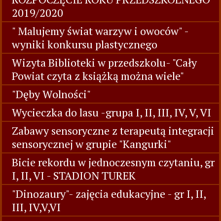
2019/2020
" Malujemy świat warzyw i owoców" -
wyniki konkursu plastycznego
Wizyta Biblioteki w przedszkolu- "Cały
Powiat czyta z książką można wiele"
"Dęby Wolności"
Wycieczka do lasu -grupa I, II, III, IV, V, VI
Zabawy sensoryczne z terapeutą integracji
sensorycznej w grupie "Kangurki"
Bicie rekordu w jednoczesnym czytaniu, gr
I, II, VI - STADION TUREK
"Dinozaury"- zajęcia edukacyjne - gr I, II,
III, IV,V,VI