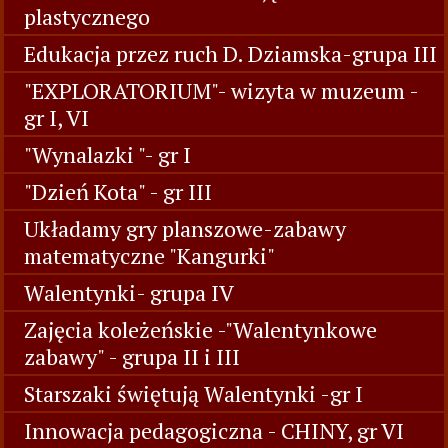
plastycznego
Edukacja przez ruch D. Dziamska-grupa III
"EXPLORATORIUM"- wizyta w muzeum -
gr I, VI
"Wynalazki "- gr I
"Dzień Kota" - gr III
Układamy gry planszowe-zabawy
matematyczne "Kangurki"
Walentynki- grupa IV
Zajęcia koleżeńskie -"Walentynkowe
zabawy" - grupa II i III
Starszaki świętują Walentynki -gr I
Innowacja pedagogiczna - CHINY, gr VI