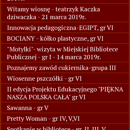
Witamy wiosnę - teatrzyk Kaczka
dziwaczka - 21 marca 2019r.
Innowacja pedagogiczna-EGIPT, gr VI
BOCIANY - kółko plastyczne, gr VI
"Motylki"- wizyta w Miejskiej Bibliotece
Publicznej - gr I - 14 marca 2019r.
Poznajemy zawód cukiernika-grupa III
Wiosenne pszczółki - gr VI
II edycja Projektu Edukacyjnego "PIĘKNA
NASZA POLSKA CAŁA" gr VI
Sawanna - gr V
Pretty Woman - gr IV, V,VI
Spotkanie w bibliotece - gr. II, III, V