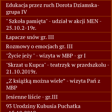
Edukacja przez ruch Dorota Dziamska-
grupa IV
" Szkoła pamięta" - udział w akcji MEN -
25.10.2-19r.
Łapacze snów gr. III
Rozmowy o emocjach gr. III
"Życie jeży " - wizyta w MBP - gr I
"Skrzat u Kupca" - teatrzyk w przedszkolu -
21.10.2019r.
„Z książką można wiele” - wizyta Pań z
MBP
Jesienne liście - gr.III
93 Urodziny Kubusia Puchatka