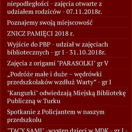
niepodległości - zajęcia otwarte z
udziałem rodziców - 07.11.2018r.
Poznajemy swoją miejscowość
ZNICZ PAMIĘCI 2018 r.
Wyjście do PBP - udział w zajęciach
bibliotecznych - gr I - 31.10.2018r.
Zajęcia z origami "PARASOLKI" gr V
„Podróże małe i duże – wędrówki
przedszkolaków wzdłuż Warty” - gr I
"Kangurki" odwiedzają Miejską Bibliotekę
Publiczną w Turku
Spotkanie z Policjantem w naszym
przedszkolu
"TACY SAMI" -występ dzieci w MDK - gr I -