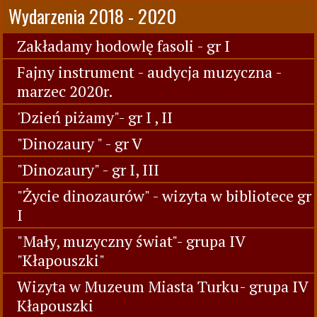
Wydarzenia 2018 - 2020
Zakładamy hodowlę fasoli - gr I
Fajny instrument - audycja muzyczna -
marzec 2020r.
'Dzień piżamy"- gr I , II
"Dinozaury " - gr V
"Dinozaury" - gr I, III
"Życie dinozaurów" - wizyta w bibliotece gr
I
"Mały, muzyczny świat"- grupa IV
"Kłapouszki"
Wizyta w Muzeum Miasta Turku- grupa IV
Kłapouszki