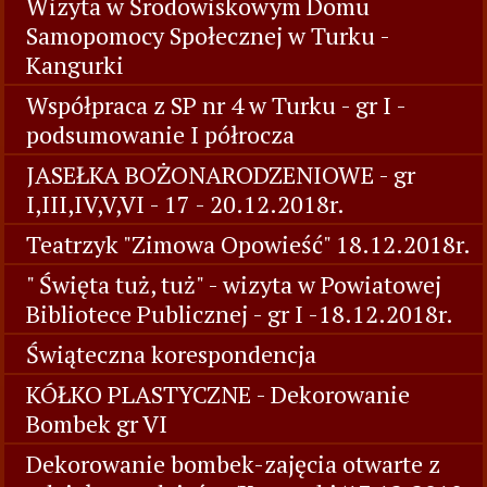
Wizyta w Środowiskowym Domu
Samopomocy Społecznej w Turku -
Kangurki
Współpraca z SP nr 4 w Turku - gr I -
podsumowanie I półrocza
JASEŁKA BOŻONARODZENIOWE - gr
I,III,IV,V,VI - 17 - 20.12.2018r.
Teatrzyk "Zimowa Opowieść" 18.12.2018r.
" Święta tuż, tuż" - wizyta w Powiatowej
Bibliotece Publicznej - gr I -18.12.2018r.
Świąteczna korespondencja
KÓŁKO PLASTYCZNE - Dekorowanie
Bombek gr VI
Dekorowanie bombek-zajęcia otwarte z