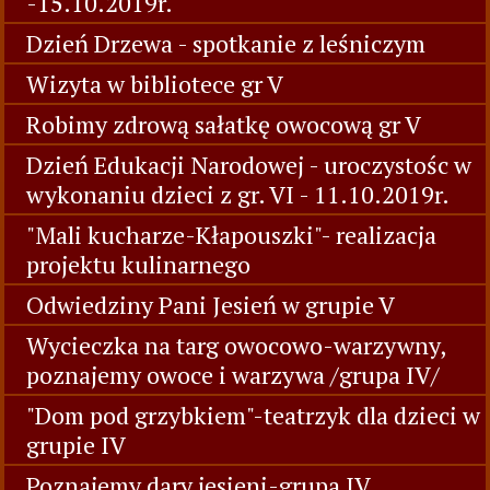
-15.10.2019r.
Dzień Drzewa - spotkanie z leśniczym
Wizyta w bibliotece gr V
Robimy zdrową sałatkę owocową gr V
Dzień Edukacji Narodowej - uroczystośc w
wykonaniu dzieci z gr. VI - 11.10.2019r.
"Mali kucharze-Kłapouszki"- realizacja
projektu kulinarnego
Odwiedziny Pani Jesień w grupie V
Wycieczka na targ owocowo-warzywny,
poznajemy owoce i warzywa /grupa IV/
"Dom pod grzybkiem"-teatrzyk dla dzieci w
grupie IV
Poznajemy dary jesieni-grupa IV