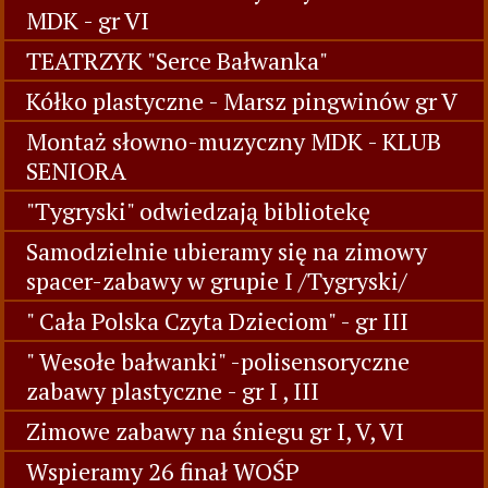
MDK - gr VI
TEATRZYK "Serce Bałwanka"
Kółko plastyczne - Marsz pingwinów gr V
Montaż słowno-muzyczny MDK - KLUB
SENIORA
"Tygryski" odwiedzają bibliotekę
Samodzielnie ubieramy się na zimowy
spacer-zabawy w grupie I /Tygryski/
" Cała Polska Czyta Dzieciom" - gr III
" Wesołe bałwanki" -polisensoryczne
zabawy plastyczne - gr I , III
Zimowe zabawy na śniegu gr I, V, VI
Wspieramy 26 finał WOŚP