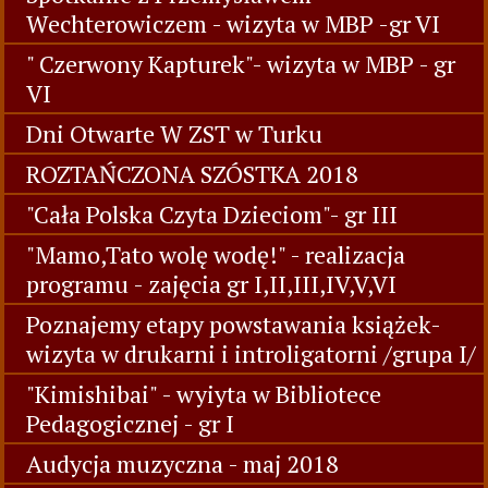
Wechterowiczem - wizyta w MBP -gr VI
" Czerwony Kapturek"- wizyta w MBP - gr
VI
Dni Otwarte W ZST w Turku
ROZTAŃCZONA SZÓSTKA 2018
"Cała Polska Czyta Dzieciom"- gr III
"Mamo,Tato wolę wodę!" - realizacja
programu - zajęcia gr I,II,III,IV,V,VI
Poznajemy etapy powstawania książek-
wizyta w drukarni i introligatorni /grupa I/
"Kimishibai" - wyiyta w Bibliotece
Pedagogicznej - gr I
Audycja muzyczna - maj 2018