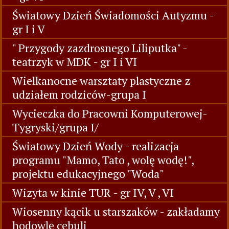
Światowy Dzień Świadomości Autyzmu -
gr I i V
" Przygody zazdrosnego Liliputka" -
teatrzyk w MDK - gr I i VI
Wielkanocne warsztaty plastyczne z
udziałem rodziców-grupa I
Wycieczka do Pracowni Komputerowej-
Tygryski/grupa I/
Światowy Dzień Wody - realizacja
programu "Mamo, Tato , wolę wodę!",
projektu edukacyjnego "Woda"
Wizyta w kinie TUR - gr IV, V , VI
Wiosenny kącik u starszaków - zakładamy
hodowlę cebuli