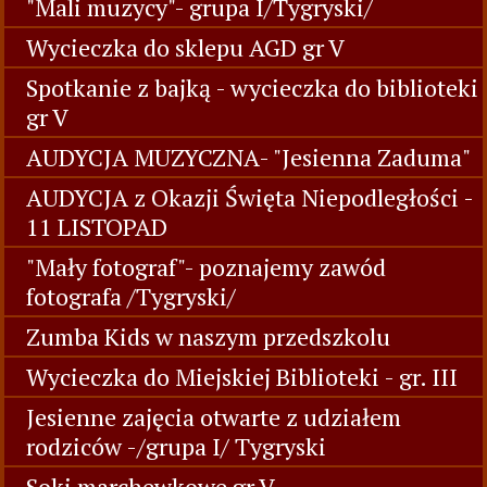
"Mali muzycy"- grupa I/Tygryski/
Wycieczka do sklepu AGD gr V
Spotkanie z bajką - wycieczka do biblioteki
gr V
AUDYCJA MUZYCZNA- "Jesienna Zaduma"
AUDYCJA z Okazji Święta Niepodległości -
11 LISTOPAD
"Mały fotograf"- poznajemy zawód
fotografa /Tygryski/
Zumba Kids w naszym przedszkolu
Wycieczka do Miejskiej Biblioteki - gr. III
Jesienne zajęcia otwarte z udziałem
rodziców -/grupa I/ Tygryski
Soki marchewkowe gr V