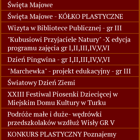
Święta Majowe
Święta Majowe - KÓŁKO PLASTYCZNE
Wizyta w Bibliotece Publicznej - gr III
"Kubusiowi Przyjaciele Natury" -X edycja
programu zajęcia gr I,II,III,IV,V,VI
Dzień Pingwina - gr I,II,III,IV,V,VI
"Marchewka" - projekt edukacyjny - gr III
Światowy Dzień Ziemi
XXIII Festiwal Piosenki Dziecięcej w
Miejskim Domu Kultury w Turku
Podróże małe i duże- wędrówki
przedszkolaków wzdłuż Wisły GR V
KONKURS PLASTYCZNY Poznajemy