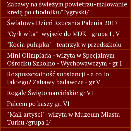
Zabawy na świeżym powietrzu-malowanie
kredą po chodniku/Tygryski/
Światowy Dzień Rzucania Palenia 2017
"Cyrk wita"- wyjscie do MDK - grupa I , V
"Kocia pułapka" - teatrzyk w przedszkolu
Mini Olimpiada - wizyta w Specjalnym
Ośrodku Szkolno - Wychowawczym - gr I
Rozpuszczalność substancji - a co to
takiego? Zabawy badawcze - gr V
Rogale Świętomarcińskie gr VI
Palcem po kaszy gr. VI
"Mali artyści"- wizyta w Muzeum Miasta
Turku /grupa I/