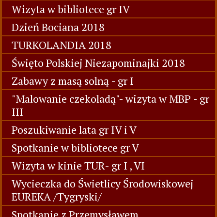
Wizyta w bibliotece gr IV
Dzień Bociana 2018
TURKOLANDIA 2018
Święto Polskiej Niezapominajki 2018
Zabawy z masą solną - gr I
"Malowanie czekoladą"- wizyta w MBP - gr
III
Poszukiwanie lata gr IV i V
Spotkanie w bibliotece gr V
Wizyta w kinie TUR- gr I , VI
Wycieczka do Świetlicy Środowiskowej
EUREKA /Tygryski/
Spotkanie z Przemysławem