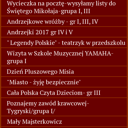
Wycieczka na pocztę-wysyłamy listy do
Świętego Mikołaja-grupa I, III
Andrzejkowe wróżby - gr I, III, IV
Andrzejki 2017 gr IV i V
" Legendy Polskie" - teatrzyk w przedszkolu
Wizyta w Szkole Muzycznej YAMAHA-
grupa I
Dzień Pluszowego Misia
"Miasto - żyję bezpiecznie"
Cała Polska Czyta Dzieciom- gr III
Poznajemy zawód krawcowej-
Tygryski/grupa I/
Mały Majsterkowicz