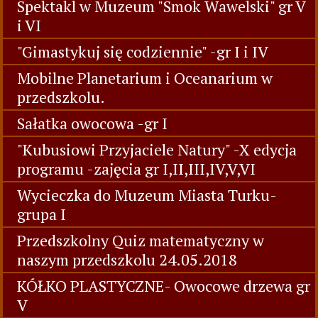
Spektakl w Muzeum "Smok Wawelski" gr V
i VI
"Gimastykuj się codziennie" -gr I i IV
Mobilne Planetarium i Oceanarium w
przedszkolu.
Sałatka owocowa -gr I
"Kubusiowi Przyjaciele Natury" -X edycja
programu -zajęcia gr I,II,III,IV,V,VI
Wycieczka do Muzeum Miasta Turku-
grupa I
Przedszkolny Quiz matematyczny w
naszym przedszkolu 24.05.2018
KÓŁKO PLASTYCZNE- Owocowe drzewa gr
V