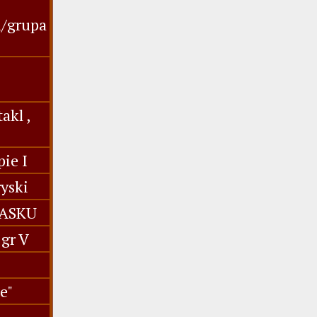
u/grupa
akl ,
ie I
yski
IASKU
gr V
e"