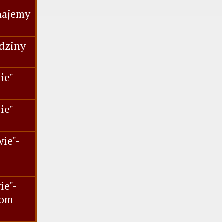
najemy
dziny
e" -
ie"-
.
ie"-
ie"-
iom