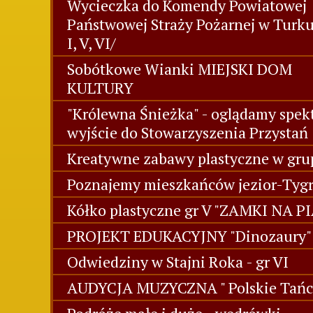
Wycieczka do Komendy Powiatowej
Państwowej Straży Pożarnej w Turk
I, V, VI/
Sobótkowe Wianki MIEJSKI DOM
KULTURY
"Królewna Śnieżka" - oglądamy spekt
wyjście do Stowarzyszenia Przystań
Kreatywne zabawy plastyczne w grup
Poznajemy mieszkańców jezior-Tygr
Kółko plastyczne gr V "ZAMKI NA P
PROJEKT EDUKACYJNY "Dinozaury" 
Odwiedziny w Stajni Roka - gr VI
AUDYCJA MUZYCZNA " Polskie Tańc