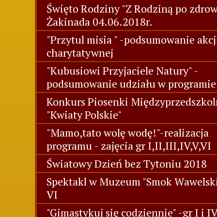
Święto Rodziny "Z Rodziną po zdrowi
Żakinada 04.06.2018r.
"Przytul misia " -podsumowanie akcj
charytatywnej
"Kubusiowi Przyjaciele Natury" -
podsumowanie udziału w programie
Konkurs Piosenki Międzyprzedszkol
"Kwiaty Polskie"
"Mamo,tato wolę wodę!"-realizacja
programu - zajęcia gr I,II,III,IV,V,VI
Światowy Dzień bez Tytoniu 2018
Spektakl w Muzeum "Smok Wawelski"
VI
"Gimastykuj się codziennie" -gr I i I