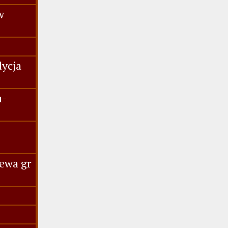
w
dycja
u-
ewa gr