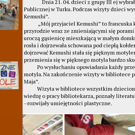
Dnia 21. 04. dzieci z grupy III ej wybrały 
Publicznej w Turku. Podczas wizyty dzieci wy
Kemushi”.
„Mój przyjaciel Kemushi” to francuska ks
przyrodzie wraz ze zmieniającymi się porami 
uroczą gąsienicę mieszkającą w małym domku
rosła i dojrzewała schowana pod ciepłą kołd
dojrzewać Kemushi stała się pięknym motylem
przemienia się w pięknego motyla bardzo sk
Po wysłuchaniu opowiadania każdy przeds
motyla. Na zakończenie wizyty w bibliotece p
Maja”.
Wizyta w bibliotece wszystkim dzieciom ba
wiedzę o pracy bibliotekarza, poznały literat
–rozwijały umiejętności plastyczne.