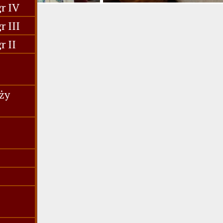
r IV
 III
r II
ży