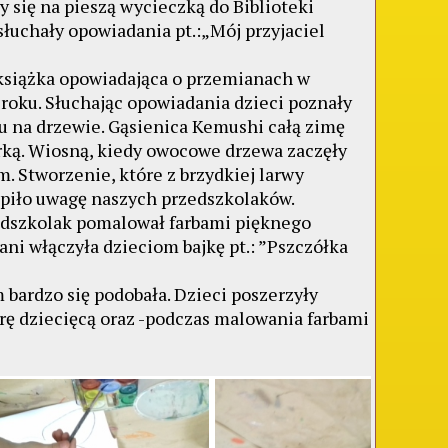
się na pieszą wycieczką do Biblioteki
słuchały opowiadania pt.:„Mój przyjaciel
iążka opowiadająca o przemianach w
roku. Słuchając opowiadania dzieci poznały
 na drzewie. Gąsienica Kemushi całą zimę
erką. Wiosną, kiedy owocowe drzewa zaczęły
. Stworzenie, które z brzydkiej larwy
upiło uwagę naszych przedszkolaków.
zkolak pomalował farbami pięknego
ani włączyła dzieciom bajkę pt.: ”Pszczółka
rdzo się podobała. Dzieci poszerzyły
urę dziecięcą oraz -podczas malowania farbami