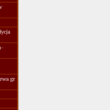
w
dycja
u-
ewa gr