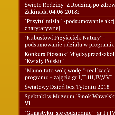
Święto Rodziny "Z Rodziną po zdrowi
Żakinada 04.06.2018r.
"Przytul misia " -podsumowanie akcj
charytatywnej
"Kubusiowi Przyjaciele Natury" -
podsumowanie udziału w programie
Konkurs Piosenki Międzyprzedszkol
"Kwiaty Polskie"
"Mamo,tato wolę wodę!"-realizacja
programu - zajęcia gr I,II,III,IV,V,VI
Światowy Dzień bez Tytoniu 2018
Spektakl w Muzeum "Smok Wawelski"
VI
"Gimastykuj się codziennie" -gr I i I