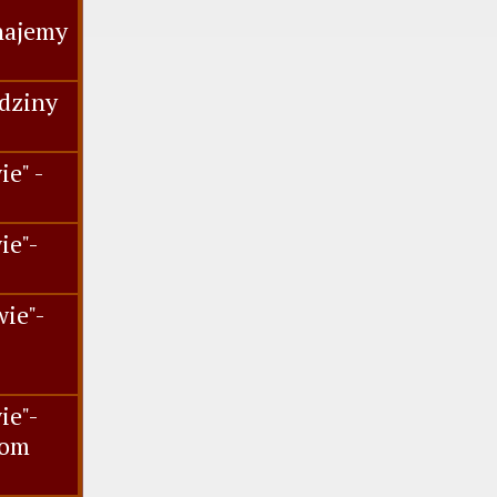
najemy
dziny
e" -
ie"-
.
ie"-
ie"-
iom