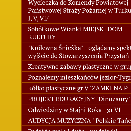
Wycieczka do Komendy Powiatowej
Państwowej Straży Pożarnej w Turk
I, V, VI/
Sobótkowe Wianki MIEJSKI DOM
KULTURY
"Królewna Śnieżka" - oglądamy spekt
wyjście do Stowarzyszenia Przystań
Kreatywne zabawy plastyczne w grup
Poznajemy mieszkańców jezior-Tygr
Kółko plastyczne gr V "ZAMKI NA P
PROJEKT EDUKACYJNY "Dinozaury" 
Odwiedziny w Stajni Roka - gr VI
AUDYCJA MUZYCZNA " Polskie Tańc