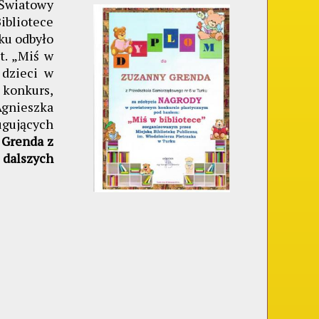
Światowy
bliotece
ku odbyło
t. „Miś w
 dzieci w
konkurs,
nieszka
ugujących
 Grenda z
 dalszych