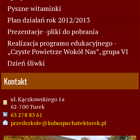
Pyszne witaminki
Plan dzialań rok 2012/2013
Prezentacje -pliki do pobrania
Realizacja programu edukacyjnego -
„Czyste Powietrze Wokół Nas”, grupa VI
Dzień śliwki
Kontakt
ul. Kączkowskiego 1a
62-700 Turek
63 278 83 61
przedszkole@kubuspuchatekturek.pl