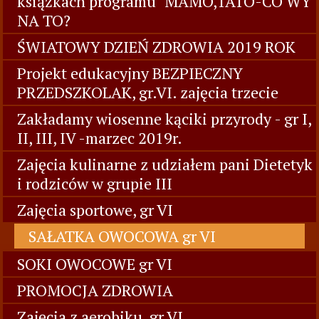
książkach programu "MAMO,TATO-CO WY
NA TO?
ŚWIATOWY DZIEŃ ZDROWIA 2019 ROK
Projekt edukacyjny BEZPIECZNY
PRZEDSZKOLAK, gr.VI. zajęcia trzecie
Zakładamy wiosenne kąciki przyrody - gr I,
II, III, IV -marzec 2019r.
Zajęcia kulinarne z udziałem pani Dietetyk
i rodziców w grupie III
Zajęcia sportowe, gr VI
SAŁATKA OWOCOWA gr VI
SOKI OWOCOWE gr VI
PROMOCJA ZDROWIA
Zajęcia z aerobiku, gr VI