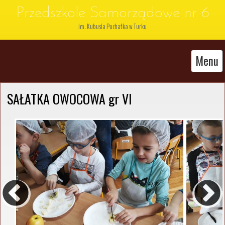
Przedszkole Samorządowe nr 6
im. Kubusia Puchatka w Turku
Menu
SAŁATKA OWOCOWA gr VI