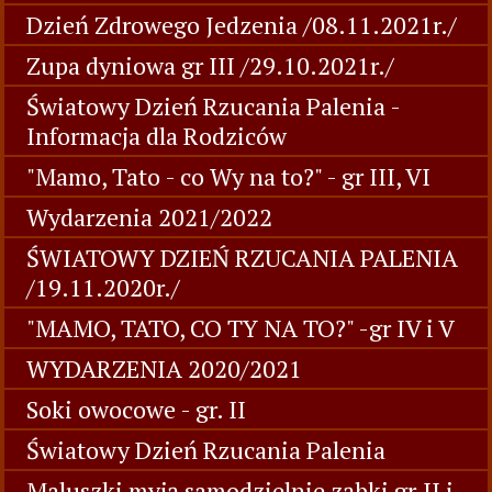
Dzień Zdrowego Jedzenia /08.11.2021r./
Zupa dyniowa gr III /29.10.2021r./
Światowy Dzień Rzucania Palenia -
Informacja dla Rodziców
"Mamo, Tato - co Wy na to?" - gr III, VI
Wydarzenia 2021/2022
ŚWIATOWY DZIEŃ RZUCANIA PALENIA
/19.11.2020r./
"MAMO, TATO, CO TY NA TO?" -gr IV i V
WYDARZENIA 2020/2021
Soki owocowe - gr. II
Światowy Dzień Rzucania Palenia
Maluszki myją samodzielnie ząbki gr.II i