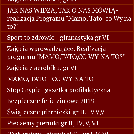
JAK NAS WIDZĄ, TAK O NAS MÓWIĄ-
realizacja Programu "Mamo, Tato-co Wy na
to?"
Sport to zdrowie - gimnastyka gr VI
Zajęcia wprowadzające. Realizacja
programu "MAMO,TATO,CO WY NA TO?"
Zajęcia z aerobiku, gr VI
MAMO, TATO - CO WY NA TO
Stop Grypie- gazetka profilaktyczna
Bezpieczne ferie zimowe 2019
Świąteczne pierniczki gr II, IV,V,VI
Pieczemy pierniki gr II, IV, V, VI
"Dekorujemy pierniczki" - gr I, V, VI