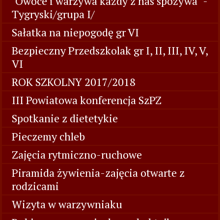
"Owoce i warzywa każdy z nas spożywa" -
Tygryski/grupa I/
Sałatka na niepogodę gr VI
Bezpieczny Przedszkolak gr I, II, III, IV, V,
VI
ROK SZKOLNY 2017/2018
III Powiatowa konferencja SzPZ
Spotkanie z dietetykie
Pieczemy chleb
Zajęcia rytmiczno-ruchowe
Piramida żywienia-zajęcia otwarte z
rodzicami
Wizyta w warzywniaku