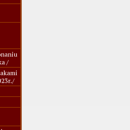
onaniu
ka /
żakami
23r./