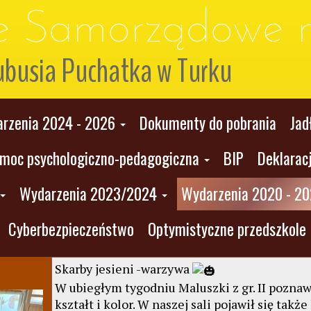
le Samorządowe n
ubusia Puchatka w Turku
rzenia 2024 - 2026
Dokumenty do pobrania
Jad
moc psychologiczno-pedagogiczna
BIP
Deklarac
Wydarzenia 2023/2024
Wydarzenia 2020 - 2
Cyberbezpieczeństwo
Optymistyczne przedszkole
Skarby jesieni -warzywa
W ubiegłym tygodniu Maluszki z gr. II poznaw
kształt i kolor. W naszej sali pojawił się tak