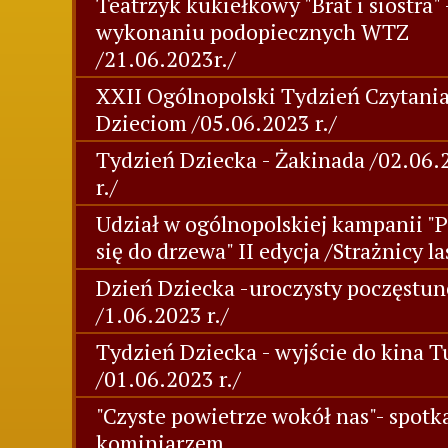
Teatrzyk kukiełkowy "Brat i siostra" 
wykonaniu podopiecznych WTZ
/21.06.2023r./
XXII Ogólnopolski Tydzień Czytani
Dzieciom /05.06.2023 r./
Tydzień Dziecka - Żakinada /02.06.
r./
Udział w ogólnopolskiej kampanii "P
się do drzewa" II edycja /Strażnicy l
Dzień Dziecka -uroczysty poczęstu
/1.06.2023 r./
Tydzień Dziecka - wyjście do kina T
/01.06.2023 r./
"Czyste powietrze wokół nas"- spotk
kominiarzem