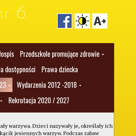
r 6
łospis
Przedszkole promujące zdrowie
ja dostępności
Prawa dziecka
023
Wydarzenia 2012 -2018
Rekrutacja 2020 / 2027
ały warzywa. Dzieci nazywały je, określały ich
że kącik jesiennych warzyw. Podczas zabaw