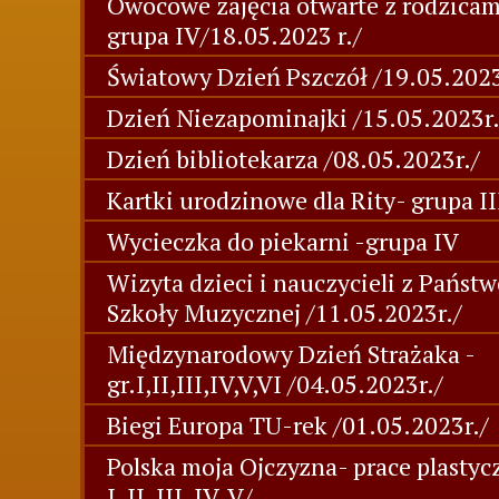
Owocowe zajęcia otwarte z rodzicam
grupa IV/18.05.2023 r./
Światowy Dzień Pszczół /19.05.2023
Dzień Niezapominajki /15.05.2023r.
Dzień bibliotekarza /08.05.2023r./
Kartki urodzinowe dla Rity- grupa III
Wycieczka do piekarni -grupa IV
Wizyta dzieci i nauczycieli z Państ
Szkoły Muzycznej /11.05.2023r./
Międzynarodowy Dzień Strażaka -
gr.I,II,III,IV,V,VI /04.05.2023r./
Biegi Europa TU-rek /01.05.2023r./
Polska moja Ojczyzna- prace plastyc
I, II, III, IV, V/