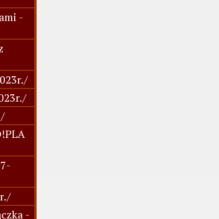
ami -
z
023r./
023r./
/
O!PLA
27-
r./
czka -