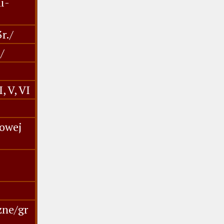
i-
r./
/
, V, VI
wowej
zne/gr