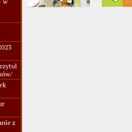
- w
a
2023
rzytul
asów/
nek
ur
anie z