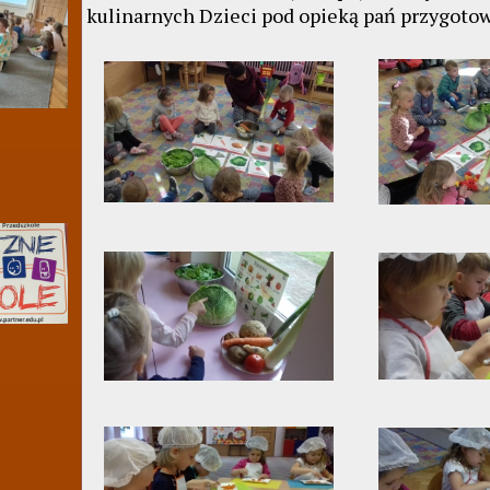
kulinarnych Dzieci pod opieką pań przygotow