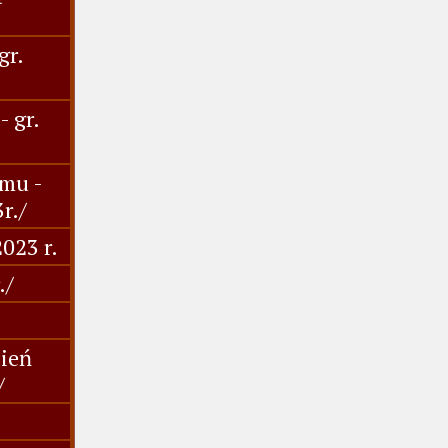
gr.
 gr.
mu -
r./
023 r.
./
ień
/