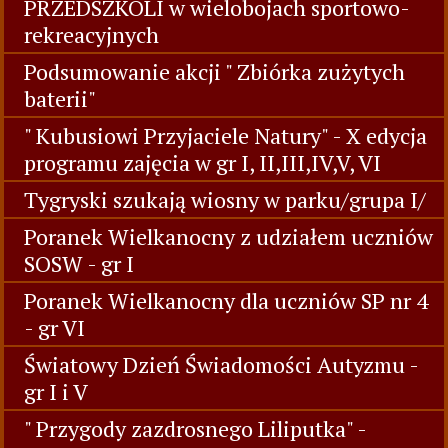
PRZEDSZKOLI w wielobojach sportowo-
rekreacyjnych
Podsumowanie akcji " Zbiórka zużytych
baterii"
" Kubusiowi Przyjaciele Natury" - X edycja
programu zajęcia w gr I, II,III,IV,V, VI
Tygryski szukają wiosny w parku/grupa I/
Poranek Wielkanocny z udziałem uczniów
SOSW - gr I
Poranek Wielkanocny dla uczniów SP nr 4
- gr VI
Światowy Dzień Świadomości Autyzmu -
gr I i V
" Przygody zazdrosnego Liliputka" -