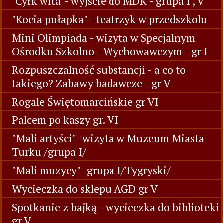
"Cyrk wita"- wyjscie do MDK - grupa I , V
"Kocia pułapka" - teatrzyk w przedszkolu
Mini Olimpiada - wizyta w Specjalnym
Ośrodku Szkolno - Wychowawczym - gr I
Rozpuszczalność substancji - a co to
takiego? Zabawy badawcze - gr V
Rogale Świętomarcińskie gr VI
Palcem po kaszy gr. VI
"Mali artyści"- wizyta w Muzeum Miasta
Turku /grupa I/
"Mali muzycy"- grupa I/Tygryski/
Wycieczka do sklepu AGD gr V
Spotkanie z bajką - wycieczka do biblioteki
gr V