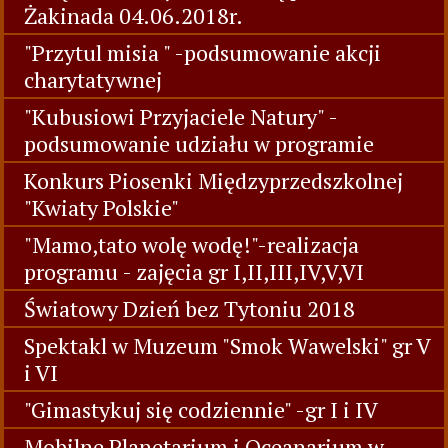
Żakinada 04.06.2018r.
"Przytul misia " -podsumowanie akcji
charytatywnej
"Kubusiowi Przyjaciele Natury" -
podsumowanie udziału w programie
Konkurs Piosenki Międzyprzedszkolnej
"Kwiaty Polskie"
"Mamo,tato wolę wodę!"-realizacja
programu - zajęcia gr I,II,III,IV,V,VI
Światowy Dzień bez Tytoniu 2018
Spektakl w Muzeum "Smok Wawelski" gr V
i VI
"Gimastykuj się codziennie" -gr I i IV
Mobilne Planetarium i Oceanarium w