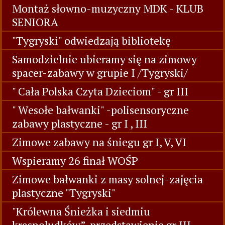
Montaż słowno-muzyczny MDK - KLUB
SENIORA
"Tygryski" odwiedzają bibliotekę
Samodzielnie ubieramy się na zimowy
spacer-zabawy w grupie I /Tygryski/
" Cała Polska Czyta Dzieciom" - gr III
" Wesołe bałwanki" -polisensoryczne
zabawy plastyczne - gr I , III
Zimowe zabawy na śniegu gr I, V, VI
Wspieramy 26 finał WOŚP
Zimowe bałwanki z masy solnej-zajęcia
plastyczne "Tygryski"
"Królewna Śnieżka i siedmiu
krasnoludków”-przedstawienie gr III