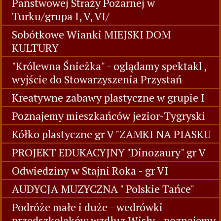
Państwowej Straży Pożarnej w
Turku/grupa I, V, VI/
Sobótkowe Wianki MIEJSKI DOM
KULTURY
"Królewna Śnieżka" - oglądamy spektakl ,
wyjście do Stowarzyszenia Przystań
Kreatywne zabawy plastyczne w grupie I
Poznajemy mieszkańców jezior-Tygryski
Kółko plastyczne gr V "ZAMKI NA PIASKU
PROJEKT EDUKACYJNY "Dinozaury" gr V
Odwiedziny w Stajni Roka - gr VI
AUDYCJA MUZYCZNA " Polskie Tańce"
Podróże małe i duże - wedrówki
przedszkolaków wzdłuz Wisły - poznajemy