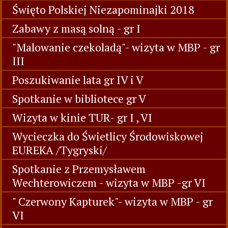
Święto Polskiej Niezapominajki 2018
Zabawy z masą solną - gr I
"Malowanie czekoladą"- wizyta w MBP - gr
III
Poszukiwanie lata gr IV i V
Spotkanie w bibliotece gr V
Wizyta w kinie TUR- gr I , VI
Wycieczka do Świetlicy Środowiskowej
EUREKA /Tygryski/
Spotkanie z Przemysławem
Wechterowiczem - wizyta w MBP -gr VI
" Czerwony Kapturek"- wizyta w MBP - gr
VI