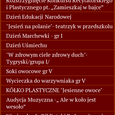
Rozstrzygnięcie Konkursu Recytatorskiego
i Plastycznego pt. „Zamieszkaj w bajce”
Dzień Edukacji Narodowej
"Jesień na polanie"- teatrzyk w przedszkolu
Dzień Marchewki - gr I
Dzień Uśmiechu
"W zdrowym ciele zdrowy duch"-
Tygryski/grupa I/
Soki owocowe gr V
Wycieczka do warzywniaka gr V
KÓŁKO PLASTYCZNE "Jesienne owoce"
Audycja Muzyczna -„ Ale w koło jest
wesoło”