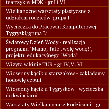
teatrzyk w MDK - gr I i VI
Wielkanocne warsztaty plastyczne z
udziałem rodziców-grupa I
Wycieczka do Pracowni Komputerowej-
Tygryski/grupa I/
Światowy Dzień Wody - realizacja
programu "Mamo, Tato , wolę wodę!",
projektu edukacyjnego "Woda"
Wizyta w kinie TUR - gr IV, V , VI
Wiosenny kącik u starszaków - zakładamy
hodowlę cebuli
Wiosenny kącik u Tygrysków - wycieczka
do kwiaciarni
Warsztaty Wielkanocne z Rodzicami - gr