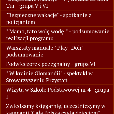
Tur - grupa V i VI
"Bezpieczne wakacje" - spotkanie z
policjantem
" Mamo, tato wolę wodę!" - podsumowanie
realizacji programu
Warsztaty manuale " Play -Doh"-
podsumowanie
Podwieczorek pożegnalny - grupa VI
" W krainie Glomandii" - spektakl w
Stowarzyszeniu Przystań
Wizyta w Szkole Podstawowej nr 4 - grupa
I
Zwiedzamy księgarnię, uczestniczymy w
kampanii "Cała Polska czyta dzieciom"-