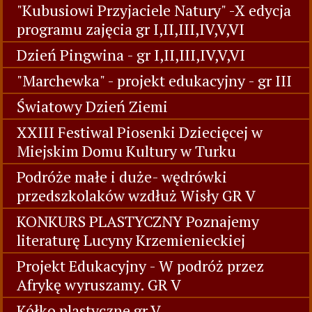
"Kubusiowi Przyjaciele Natury" -X edycja
programu zajęcia gr I,II,III,IV,V,VI
Dzień Pingwina - gr I,II,III,IV,V,VI
"Marchewka" - projekt edukacyjny - gr III
Światowy Dzień Ziemi
XXIII Festiwal Piosenki Dziecięcej w
Miejskim Domu Kultury w Turku
Podróże małe i duże- wędrówki
przedszkolaków wzdłuż Wisły GR V
KONKURS PLASTYCZNY Poznajemy
literaturę Lucyny Krzemienieckiej
Projekt Edukacyjny - W podróż przez
Afrykę wyruszamy. GR V
Kółko plastyczne gr V