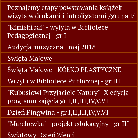
Poznajemy etapy powstawania książek-
wizyta w drukarni i introligatorni /grupa I/
"Kimishibai" - wyiyta w Bibliotece
Pedagogicznej - gr I
Audycja muzyczna - maj 2018
Święta Majowe
Święta Majowe - KÓŁKO PLASTYCZNE
Wizyta w Bibliotece Publicznej - gr III
"Kubusiowi Przyjaciele Natury" -X edycja
programu zajęcia gr I,II,III,IV,V,VI
Dzień Pingwina - gr I,II,III,IV,V,VI
"Marchewka" - projekt edukacyjny - gr III
Światowy Dzień Ziemi