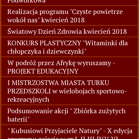
Realizacja programu "Czyste powietrze
wokół nas" kwiecień 2018
Światowy Dzień Zdrowia kwiecień 2018
KONKURS PLASTYCZNY "Witaminki dla
chłopczyka i dziewczynki"
W podróż przez Afrykę wyruszamy -
PROJEKT EDUKACYJNY
I MISTRZOSTWA MIASTA TURKU
PRZEDSZKOLI w wielobojach sportowo-
rekreacyjnych
Podsumowanie akcji " Zbiórka zużytych
baterii"
" Kubusiowi Przyjaciele Natury" - X edycja
programu zajęcia w gr I, II,III,IV,V, VI