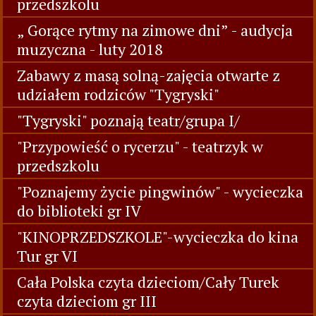
przedszkolu
„ Gorące rytmy na zimowe dni” - audycja
muzyczna - luty 2018
Zabawy z masą solną-zajęcia otwarte z
udziałem rodziców "Tygryski"
"Tygryski" poznają teatr/grupa I/
"Przypowieść o rycerzu" - teatrzyk w
przedszkolu
"Poznajemy życie pingwinów" - wycieczka
do biblioteki gr IV
"KINOPRZEDSZKOLE"-wycieczka do kina
Tur gr VI
Cała Polska czyta dzieciom/Cały Turek
czyta dzieciom gr III