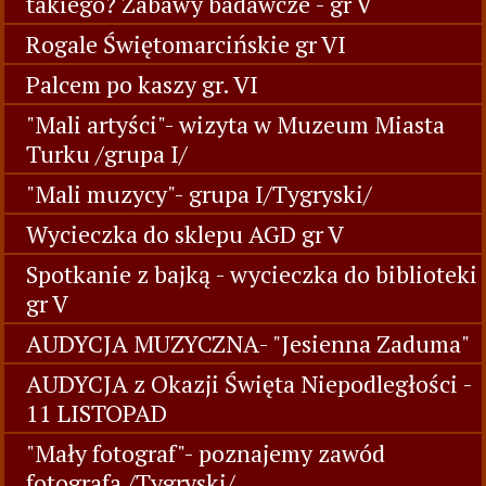
takiego? Zabawy badawcze - gr V
Rogale Świętomarcińskie gr VI
Palcem po kaszy gr. VI
"Mali artyści"- wizyta w Muzeum Miasta
Turku /grupa I/
"Mali muzycy"- grupa I/Tygryski/
Wycieczka do sklepu AGD gr V
Spotkanie z bajką - wycieczka do biblioteki
gr V
AUDYCJA MUZYCZNA- "Jesienna Zaduma"
AUDYCJA z Okazji Święta Niepodległości -
11 LISTOPAD
"Mały fotograf"- poznajemy zawód
fotografa /Tygryski/