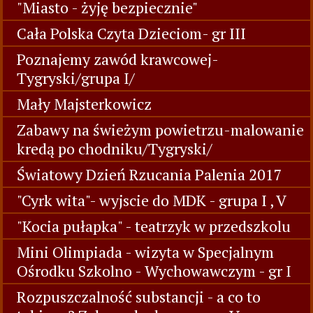
"Miasto - żyję bezpiecznie"
Cała Polska Czyta Dzieciom- gr III
Poznajemy zawód krawcowej-
Tygryski/grupa I/
Mały Majsterkowicz
Zabawy na świeżym powietrzu-malowanie
kredą po chodniku/Tygryski/
Światowy Dzień Rzucania Palenia 2017
"Cyrk wita"- wyjscie do MDK - grupa I , V
"Kocia pułapka" - teatrzyk w przedszkolu
Mini Olimpiada - wizyta w Specjalnym
Ośrodku Szkolno - Wychowawczym - gr I
Rozpuszczalność substancji - a co to