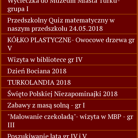
Wycieczka do Muzeum Miasta Turku-
grupa I
Przedszkolny Quiz matematyczny w
naszym przedszkolu 24.05.2018
KÓŁKO PLASTYCZNE- Owocowe drzewa gr
V
Wizyta w bibliotece gr IV
Dzień Bociana 2018
TURKOLANDIA 2018
Święto Polskiej Niezapominajki 2018
Zabawy z masą solną - gr I
"Malowanie czekoladą"- wizyta w MBP - gr
III
Poszukiwanie lata gr IV i V