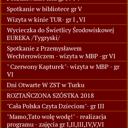
Spotkanie w bibliotece gr V
Wizyta w kinie TUR- gr I , VI
Wycieczka do Świetlicy Środowiskowej
EUREKA /Tygryski/
Spotkanie z Przemysławem
Wechterowiczem - wizyta w MBP -gr VI
" Czerwony Kapturek"- wizyta w MBP - gr
VI
Dni Otwarte W ZST w Turku
ROZTAŃCZONA SZÓSTKA 2018
"Cała Polska Czyta Dzieciom"- gr III
"Mamo,Tato wolę wodę!" - realizacja
programu - zajęcia gr I,II,III,IV,V,VI