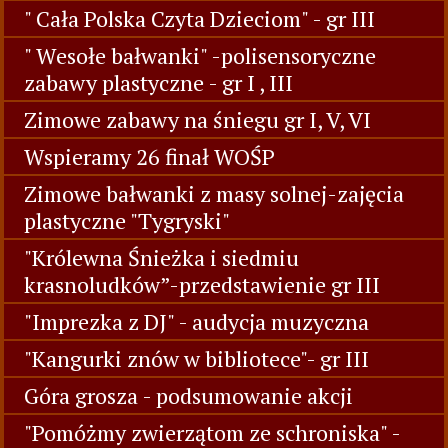
" Cała Polska Czyta Dzieciom" - gr III
" Wesołe bałwanki" -polisensoryczne
zabawy plastyczne - gr I , III
Zimowe zabawy na śniegu gr I, V, VI
Wspieramy 26 finał WOŚP
Zimowe bałwanki z masy solnej-zajęcia
plastyczne "Tygryski"
"Królewna Śnieżka i siedmiu
krasnoludków”-przedstawienie gr III
"Imprezka z DJ" - audycja muzyczna
"Kangurki znów w bibliotece"- gr III
Góra grosza - podsumowanie akcji
"Pomóżmy zwierzątom ze schroniska" -