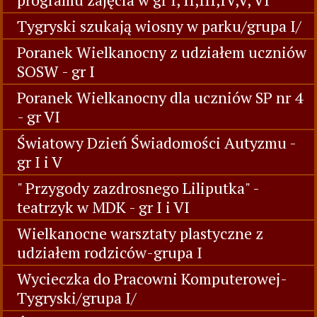
Tygryski szukają wiosny w parku/grupa I/
Poranek Wielkanocny z udziałem uczniów
SOSW - gr I
Poranek Wielkanocny dla uczniów SP nr 4
- gr VI
Światowy Dzień Świadomości Autyzmu -
gr I i V
" Przygody zazdrosnego Liliputka" -
teatrzyk w MDK - gr I i VI
Wielkanocne warsztaty plastyczne z
udziałem rodziców-grupa I
Wycieczka do Pracowni Komputerowej-
Tygryski/grupa I/