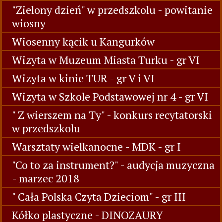
"Zielony dzień" w przedszkolu - powitanie
wiosny
Wiosenny kącik u Kangurków
Wizyta w Muzeum Miasta Turku - gr VI
Wizyta w kinie TUR - gr V i VI
Wizyta w Szkole Podstawowej nr 4 - gr VI
" Z wierszem na Ty" - konkurs recytatorski
w przedszkolu
Warsztaty wielkanocne - MDK - gr I
"Co to za instrument?" - audycja muzyczna
- marzec 2018
" Cała Polska Czyta Dzieciom" - gr III
Kółko plastyczne - DINOZAURY