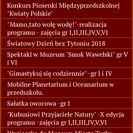
Konkurs Piosenki Międzyprzedszkolnej
"Kwiaty Polskie"
"Mamo,tato wolę wodę!"-realizacja
programu - zajęcia gr I,II,III,IV,V,VI
Światowy Dzień bez Tytoniu 2018
Spektakl w Muzeum "Smok Wawelski" gr V
i VI
"Gimastykuj się codziennie" -gr I i IV
Mobilne Planetarium i Oceanarium w
przedszkolu.
Sałatka owocowa -gr I
"Kubusiowi Przyjaciele Natury" -X edycja
programu -zajęcia gr I,II,III,IV,V,VI