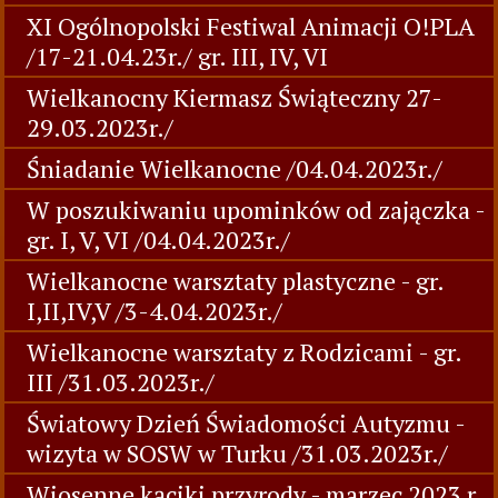
XI Ogólnopolski Festiwal Animacji O!PLA
/17-21.04.23r./ gr. III, IV, VI
Wielkanocny Kiermasz Świąteczny 27-
29.03.2023r./
Śniadanie Wielkanocne /04.04.2023r./
W poszukiwaniu upominków od zajączka -
gr. I, V, VI /04.04.2023r./
Wielkanocne warsztaty plastyczne - gr.
I,II,IV,V /3-4.04.2023r./
Wielkanocne warsztaty z Rodzicami - gr.
III /31.03.2023r./
Światowy Dzień Świadomości Autyzmu -
wizyta w SOSW w Turku /31.03.2023r./
Wiosenne kąciki przyrody - marzec 2023 r.