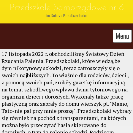
Przedszkole Samorządowe nr 6
im. Kubusia Puchatka w Turku
Menu
17 listopada 2022 r. obchodziliśmy Światowy Dzień
Rzucania Palenia. Przedszkolaki, które wiedzą,że
dym nikotynowy szkodzi, teraz zatroszczyły się o
swoich najbliższych. To właśnie dla rodziców, dzieci ,
z pomocą swoich pań, zrobiły gazetkę informacyjną
na temat szkodliwego wpływu dymu tytoniowego na
organizm dzieci i dorosłych. Wykonały także pracę
plastyczną oraz zabrały do domu wierszyk pt. "Mamo,
Tato-nie pal przy mnie proszę". Przedszkolaki wybrały
się również na pochód z transparentami, na których
można było przeczytać hasła skierowane do
dorosłych, o tym,że palenie szkodzi. Rodzicom