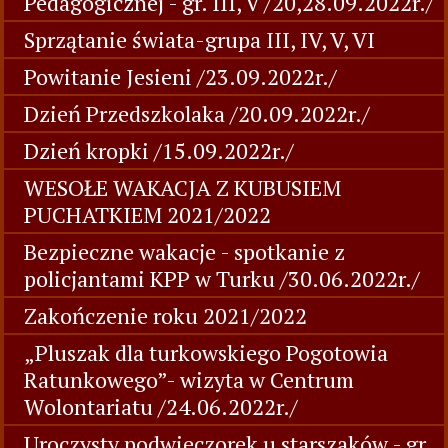
Pedagogicznej - gr. III, V /20,28.09.2022r./
Sprzątanie świata-grupa III, IV, V, VI
Powitanie Jesieni /23.09.2022r./
Dzień Przedszkolaka /20.09.2022r./
Dzień kropki /15.09.2022r./
WESOŁE WAKACJA Z KUBUSIEM
PUCHATKIEM 2021/2022
Bezpieczne wakacje - spotkanie z
policjantami KPP w Turku /30.06.2022r./
Zakończenie roku 2021/2022
„Pluszak dla turkowskiego Pogotowia
Ratunkowego”- wizyta w Centrum
Wolontariatu /24.06.2022r./
Uroczysty podwieczorek u starszaków - gr.