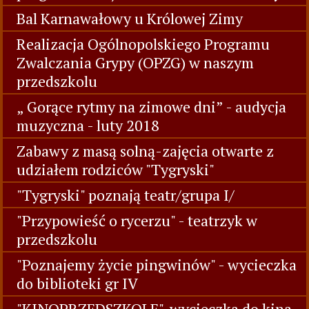
Bal Karnawałowy u Królowej Zimy
Realizacja Ogólnopolskiego Programu
Zwalczania Grypy (OPZG) w naszym
przedszkolu
„ Gorące rytmy na zimowe dni” - audycja
muzyczna - luty 2018
Zabawy z masą solną-zajęcia otwarte z
udziałem rodziców "Tygryski"
"Tygryski" poznają teatr/grupa I/
"Przypowieść o rycerzu" - teatrzyk w
przedszkolu
"Poznajemy życie pingwinów" - wycieczka
do biblioteki gr IV
"KINOPRZEDSZKOLE"-wycieczka do kina