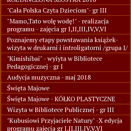
"Cała Polska Czyta Dzieciom"- gr III
"Mamo,Tato wolę wodę!" - realizacja
programu - zajęcia gr I,II,III,IV,V,VI
Poznajemy etapy powstawania książek-
wizyta w drukarni i introligatorni /grupa I/
"Kimishibai" - wyiyta w Bibliotece
Pedagogicznej - gr I
Audycja muzyczna - maj 2018
Święta Majowe
Święta Majowe - KÓŁKO PLASTYCZNE
Wizyta w Bibliotece Publicznej - gr III
"Kubusiowi Przyjaciele Natury" -X edycja
programu zajęcia gr I,II,III,IV,V,VI