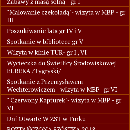
Zabawy z masą solną - gr I
"Malowanie czekoladą"- wizyta w MBP - gr
III
Poszukiwanie lata gr IV i V
Spotkanie w bibliotece gr V
Wizyta w kinie TUR- gr I , VI
Wycieczka do Świetlicy Środowiskowej
EUREKA /Tygryski/
Spotkanie z Przemysławem
Wechterowiczem - wizyta w MBP -gr VI
" Czerwony Kapturek"- wizyta w MBP - gr
VI
Dni Otwarte W ZST w Turku
ROZTAŃCZONA SZÓSTKA 2018