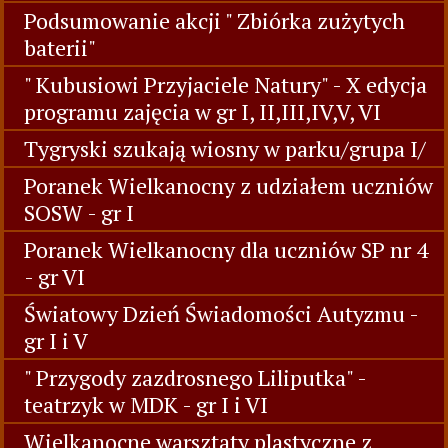
Podsumowanie akcji " Zbiórka zużytych
baterii"
" Kubusiowi Przyjaciele Natury" - X edycja
programu zajęcia w gr I, II,III,IV,V, VI
Tygryski szukają wiosny w parku/grupa I/
Poranek Wielkanocny z udziałem uczniów
SOSW - gr I
Poranek Wielkanocny dla uczniów SP nr 4
- gr VI
Światowy Dzień Świadomości Autyzmu -
gr I i V
" Przygody zazdrosnego Liliputka" -
teatrzyk w MDK - gr I i VI
Wielkanocne warsztaty plastyczne z