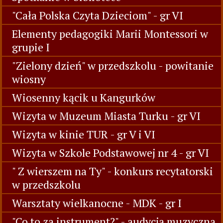
"Cała Polska Czyta Dzieciom" - gr VI
Elementy pedagogiki Marii Montessori w
grupie I
"Zielony dzień" w przedszkolu - powitanie
wiosny
Wiosenny kącik u Kangurków
Wizyta w Muzeum Miasta Turku - gr VI
Wizyta w kinie TUR - gr V i VI
Wizyta w Szkole Podstawowej nr 4 - gr VI
" Z wierszem na Ty" - konkurs recytatorski
w przedszkolu
Warsztaty wielkanocne - MDK - gr I
"Co to za instrument?" - audycja muzyczna