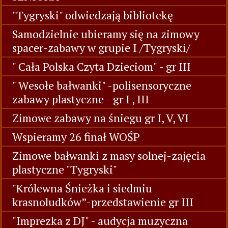
"Tygryski" odwiedzają bibliotekę
Samodzielnie ubieramy się na zimowy
spacer-zabawy w grupie I /Tygryski/
" Cała Polska Czyta Dzieciom" - gr III
" Wesołe bałwanki" -polisensoryczne
zabawy plastyczne - gr I , III
Zimowe zabawy na śniegu gr I, V, VI
Wspieramy 26 finał WOŚP
Zimowe bałwanki z masy solnej-zajęcia
plastyczne "Tygryski"
"Królewna Śnieżka i siedmiu
krasnoludków”-przedstawienie gr III
"Imprezka z DJ" - audycja muzyczna