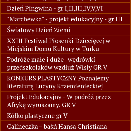
Dzień Pingwina - gr I,II,III,IV,V,VI
"Marchewka" - projekt edukacyjny - gr III
Światowy Dzień Ziemi
XXIII Festiwal Piosenki Dziecięcej w
Miejskim Domu Kultury w Turku
Podróże małe i duże- wędrówki
przedszkolaków wzdłuż Wisły GR V
KONKURS PLASTYCZNY Poznajemy
literaturę Lucyny Krzemienieckiej
Projekt Edukacyjny - W podróż przez
Afrykę wyruszamy. GR V
Kółko plastyczne gr V
Calineczka– baśń Hansa Christiana