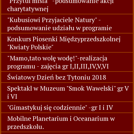
"Przytul misia " -podsumowanie akcji
charytatywnej
"Kubusiowi Przyjaciele Natury" -
podsumowanie udziału w programie
Konkurs Piosenki Międzyprzedszkolnej
"Kwiaty Polskie"
"Mamo,tato wolę wodę!"-realizacja
programu - zajęcia gr I,II,III,IV,V,VI
Światowy Dzień bez Tytoniu 2018
Spektakl w Muzeum "Smok Wawelski" gr V
i VI
"Gimastykuj się codziennie" -gr I i IV
Mobilne Planetarium i Oceanarium w
przedszkolu.