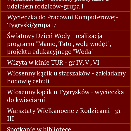
udziałem rodziców-grupa I
Wycieczka do Pracowni Komputerowej-
Tygryski/grupa I/
Światowy Dzień Wody - realizacja
programu "Mamo, Tato , wolę wodę!",
projektu edukacyjnego "Woda"
Wizyta w kinie TUR - gr IV, V , VI
Wiosenny kącik u starszaków - zakładamy
hodowlę cebuli
Wiosenny kącik u Tygrysków - wycieczka
do kwiaciarni
Warsztaty Wielkanocne z Rodzicami - gr
III
Spotkanie w bibliotece