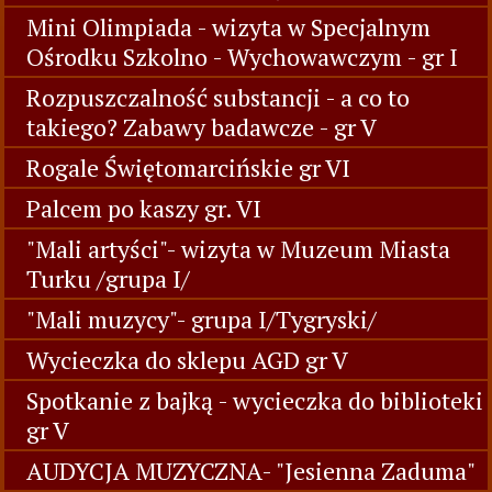
Mini Olimpiada - wizyta w Specjalnym
Ośrodku Szkolno - Wychowawczym - gr I
Rozpuszczalność substancji - a co to
takiego? Zabawy badawcze - gr V
Rogale Świętomarcińskie gr VI
Palcem po kaszy gr. VI
"Mali artyści"- wizyta w Muzeum Miasta
Turku /grupa I/
"Mali muzycy"- grupa I/Tygryski/
Wycieczka do sklepu AGD gr V
Spotkanie z bajką - wycieczka do biblioteki
gr V
AUDYCJA MUZYCZNA- "Jesienna Zaduma"