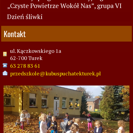
„Czyste Powietrze Wokół Nas”, grupa VI
Dzień śliwki
Kontakt
ul. Kączkowskiego 1a
62-700 Turek
63 278 83 61
przedszkole@kubuspuchatekturek.pl