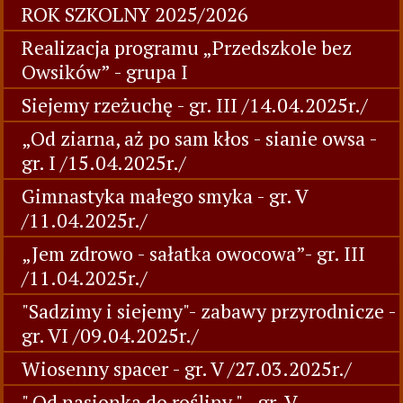
ROK SZKOLNY 2025/2026
Realizacja programu „Przedszkole bez
Owsików” - grupa I
Siejemy rzeżuchę - gr. III /14.04.2025r./
„Od ziarna, aż po sam kłos - sianie owsa -
gr. I /15.04.2025r./
Gimnastyka małego smyka - gr. V
/11.04.2025r./
„Jem zdrowo - sałatka owocowa”- gr. III
/11.04.2025r./
"Sadzimy i siejemy"- zabawy przyrodnicze -
gr. VI /09.04.2025r./
Wiosenny spacer - gr. V /27.03.2025r./
" Od nasionka do rośliny " - gr. V