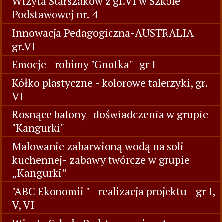
Wizyta Starszaków z gr.VI w Szkole
Podstawowej nr. 4
Innowacja Pedagogiczna-AUSTRALIA
gr.VI
Emocje - robimy "Gnotka"- gr I
Kółko plastyczne - kolorowe talerzyki, gr.
VI
Rosnące balony -doświadczenia w grupie
"Kangurki"
Malowanie zabarwioną wodą na soli
kuchennej- zabawy twórcze w grupie
„Kangurki”
"ABC Ekonomii " - realizacja projektu - gr I,
V, VI