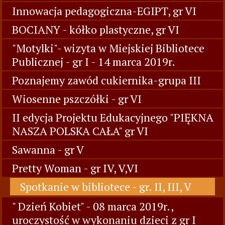
Innowacja pedagogiczna-EGIPT, gr VI
BOCIANY - kółko plastyczne, gr VI
"Motylki"- wizyta w Miejskiej Bibliotece
Publicznej - gr I - 14 marca 2019r.
Poznajemy zawód cukiernika-grupa III
Wiosenne pszczółki - gr VI
II edycja Projektu Edukacyjnego "PIĘKNA
NASZA POLSKA CAŁA" gr VI
Sawanna - gr V
Pretty Woman - gr IV, V,VI
Spotkanie w bibliotece - gr. II, III, V
" Dzień Kobiet" - 08 marca 2019r.,
uroczystość w wykonaniu dzieci z gr I