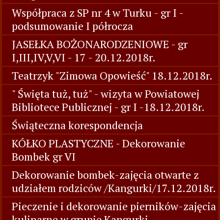
Współpraca z SP nr 4 w Turku - gr I -
podsumowanie I półrocza
JASEŁKA BOŻONARODZENIOWE - gr
I,III,IV,V,VI - 17 - 20.12.2018r.
Teatrzyk "Zimowa Opowieść" 18.12.2018r.
" Święta tuż, tuż" - wizyta w Powiatowej
Bibliotece Publicznej - gr I -18.12.2018r.
Świąteczna korespondencja
KÓŁKO PLASTYCZNE - Dekorowanie
Bombek gr VI
Dekorowanie bombek-zajęcia otwarte z
udziałem rodziców /Kangurki/17.12.2018r.
Pieczenie i dekorowanie pierników-zajęcia
kulinarne w grupie Kangurki