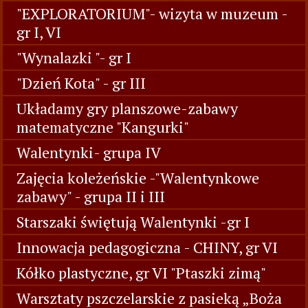
"EXPLORATORIUM"- wizyta w muzeum -
gr I, VI
"Wynalazki "- gr I
"Dzień Kota" - gr III
Układamy gry planszowe-zabawy
matematyczne "Kangurki"
Walentynki- grupa IV
Zajęcia koleżeńskie -"Walentynkowe
zabawy" - grupa II i III
Starszaki świętują Walentynki -gr I
Innowacja pedagogiczna - CHINY, gr VI
Kółko plastyczne, gr VI "Ptaszki zimą"
Warsztaty pszczelarskie z pasieką „Boża