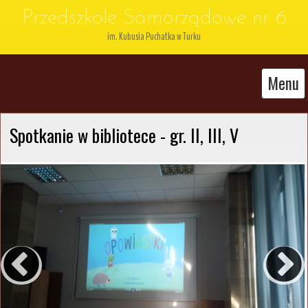
Przedszkole Samorządowe nr 6
im. Kubusia Puchatka w Turku
Menu
Spotkanie w bibliotece - gr. II, III, V