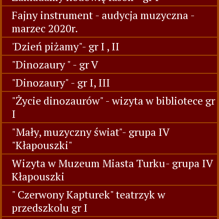
Fajny instrument - audycja muzyczna -
marzec 2020r.
'Dzień piżamy"- gr I , II
"Dinozaury " - gr V
"Dinozaury" - gr I, III
"Życie dinozaurów" - wizyta w bibliotece gr
I
"Mały, muzyczny świat"- grupa IV
"Kłapouszki"
Wizyta w Muzeum Miasta Turku- grupa IV
Kłapouszki
" Czerwony Kapturek" teatrzyk w
przedszkolu gr I