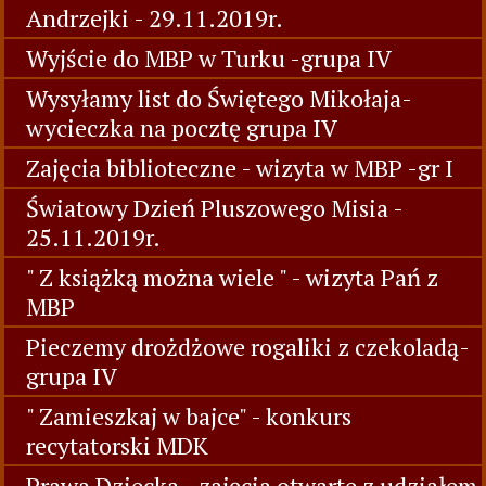
Andrzejki - 29.11.2019r.
Wyjście do MBP w Turku -grupa IV
Wysyłamy list do Świętego Mikołaja-
wycieczka na pocztę grupa IV
Zajęcia biblioteczne - wizyta w MBP -gr I
Światowy Dzień Pluszowego Misia -
25.11.2019r.
" Z książką można wiele " - wizyta Pań z
MBP
Pieczemy drożdżowe rogaliki z czekoladą-
grupa IV
" Zamieszkaj w bajce" - konkurs
recytatorski MDK
Prawa Dziecka - zajęcia otwarte z udziałem