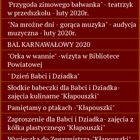
'Przygoda zimowego bałwanka" - teatrzyk
w przedszkolu - luty 2020r.
"Na mrożne dni - gorąca muzyka" - audycja
muzyczna - luty 2020r.
BAL KARNAWAŁOWY 2020
"Orka w wannie" -wizyta w Bibliotece
Powiatowej
" Dzień Babci i Dziadka"
Słodkie babeczki dla Babci i Dziadka-
zajęcia kulinarne "Kłapouszki"
Pamiętamy o ptakach -"Kłapouszki"
Zaproszenie dla Babci i Dziadka- zajęcia z
kółka plastycznego "Kłapouszki"
Wycieczka do Zegarmistrza-"Kłapouszki"