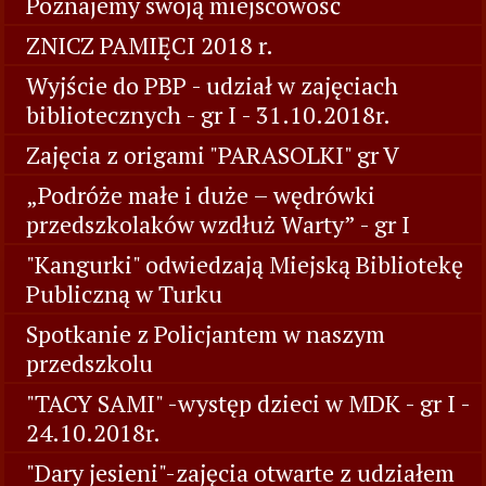
Poznajemy swoją miejscowość
ZNICZ PAMIĘCI 2018 r.
Wyjście do PBP - udział w zajęciach
bibliotecznych - gr I - 31.10.2018r.
Zajęcia z origami "PARASOLKI" gr V
„Podróże małe i duże – wędrówki
przedszkolaków wzdłuż Warty” - gr I
"Kangurki" odwiedzają Miejską Bibliotekę
Publiczną w Turku
Spotkanie z Policjantem w naszym
przedszkolu
"TACY SAMI" -występ dzieci w MDK - gr I -
24.10.2018r.
"Dary jesieni"-zajęcia otwarte z udziałem