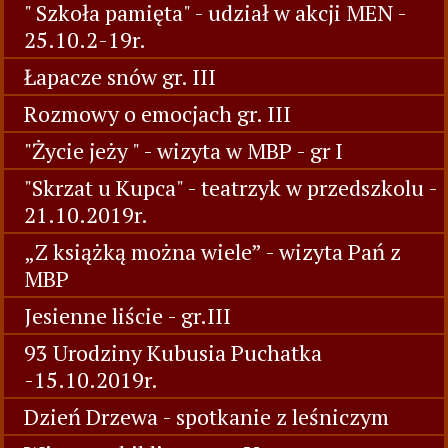
" Szkoła pamięta" - udział w akcji MEN -
25.10.2-19r.
Łapacze snów gr. III
Rozmowy o emocjach gr. III
"Życie jeży " - wizyta w MBP - gr I
"Skrzat u Kupca" - teatrzyk w przedszkolu -
21.10.2019r.
„Z książką można wiele” - wizyta Pań z
MBP
Jesienne liście - gr.III
93 Urodziny Kubusia Puchatka
-15.10.2019r.
Dzień Drzewa - spotkanie z leśniczym