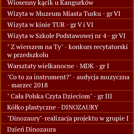
Wiosenny kącik u Kangurków
Wizyta w Muzeum Miasta Turku - gr VI
Wizyta w kinie TUR - gr V i VI
Wizyta w Szkole Podstawowej nr 4 - gr VI
" Z wierszem na Ty" - konkurs recytatorski
w przedszkolu
Warsztaty wielkanocne - MDK - gr I
"Co to za instrument?" - audycja muzyczna
- marzec 2018
" Cała Polska Czyta Dzieciom" - gr III
Kółko plastyczne - DINOZAURY
"Dinozaury"-realizacja projektu w grupie I
Dzień Dinozaura