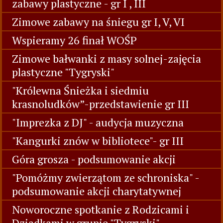
zabawy plastyczne - gr I , III
Zimowe zabawy na śniegu gr I, V, VI
Wspieramy 26 finał WOŚP
Zimowe bałwanki z masy solnej-zajęcia
plastyczne "Tygryski"
"Królewna Śnieżka i siedmiu
krasnoludków”-przedstawienie gr III
"Imprezka z DJ" - audycja muzyczna
"Kangurki znów w bibliotece"- gr III
Góra grosza - podsumowanie akcji
"Pomóżmy zwierzątom ze schroniska" -
podsumowanie akcji charytatywnej
Noworoczne spotkanie z Rodzicami i
Dziadkami w grupie "Tygryski"