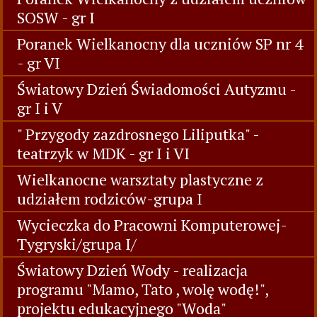
SOSW - gr I
Poranek Wielkanocny dla uczniów SP nr 4
- gr VI
Światowy Dzień Świadomości Autyzmu -
gr I i V
" Przygody zazdrosnego Liliputka" -
teatrzyk w MDK - gr I i VI
Wielkanocne warsztaty plastyczne z
udziałem rodziców-grupa I
Wycieczka do Pracowni Komputerowej-
Tygryski/grupa I/
Światowy Dzień Wody - realizacja
programu "Mamo, Tato , wolę wodę!",
projektu edukacyjnego "Woda"