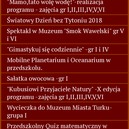
"Mamo,tato wolę wodę!"-realizacja
programu - zajęcia gr I,II,III,IV,V,VI
Światowy Dzień bez Tytoniu 2018
Spektakl w Muzeum "Smok Wawelski" gr V
i VI
"Gimastykuj się codziennie" -gr I i IV
Mobilne Planetarium i Oceanarium w
przedszkolu.
Sałatka owocowa -gr I
"Kubusiowi Przyjaciele Natury" -X edycja
programu -zajęcia gr I,II,III,IV,V,VI
Wycieczka do Muzeum Miasta Turku-
grupa I
Przedszkolny Quiz matematyczny w