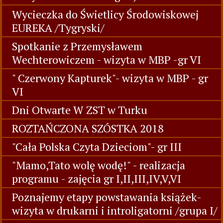
Wycieczka do Świetlicy Środowiskowej
EUREKA /Tygryski/
Spotkanie z Przemysławem
Wechterowiczem - wizyta w MBP -gr VI
" Czerwony Kapturek"- wizyta w MBP - gr
VI
Dni Otwarte W ZST w Turku
ROZTAŃCZONA SZÓSTKA 2018
"Cała Polska Czyta Dzieciom"- gr III
"Mamo,Tato wolę wodę!" - realizacja
programu - zajęcia gr I,II,III,IV,V,VI
Poznajemy etapy powstawania książek-
wizyta w drukarni i introligatorni /grupa I/