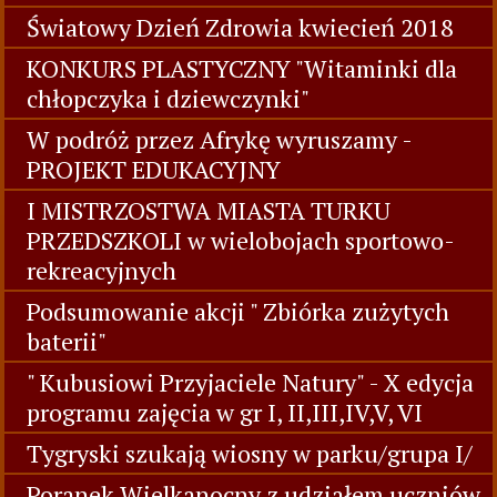
Światowy Dzień Zdrowia kwiecień 2018
KONKURS PLASTYCZNY "Witaminki dla
chłopczyka i dziewczynki"
W podróż przez Afrykę wyruszamy -
PROJEKT EDUKACYJNY
I MISTRZOSTWA MIASTA TURKU
PRZEDSZKOLI w wielobojach sportowo-
rekreacyjnych
Podsumowanie akcji " Zbiórka zużytych
baterii"
" Kubusiowi Przyjaciele Natury" - X edycja
programu zajęcia w gr I, II,III,IV,V, VI
Tygryski szukają wiosny w parku/grupa I/
Poranek Wielkanocny z udziałem uczniów