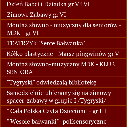
Dzień Babci i Dziadka gr V i VI
Zimowe Zabawy gr VI
Montaż słowno - muzyczny dla seniorów -
MDK - gr VI
TEATRZYK "Serce Bałwanka"
Kółko plastyczne - Marsz pingwinów gr V
Montaż słowno-muzyczny MDK - KLUB
SENIORA
"Tygryski" odwiedzają bibliotekę
Samodzielnie ubieramy się na zimowy
spacer-zabawy w grupie I /Tygryski/
" Cała Polska Czyta Dzieciom" - gr III
" Wesołe bałwanki" -polisensoryczne