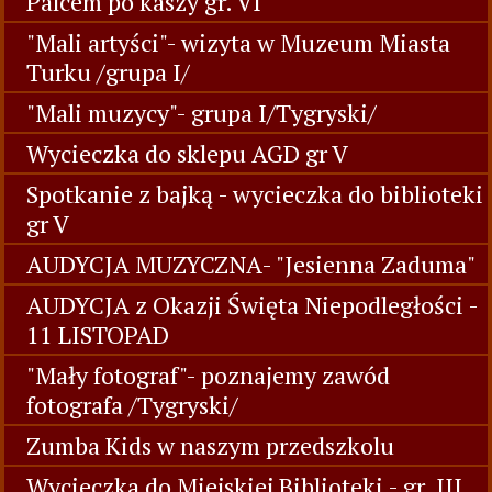
Palcem po kaszy gr. VI
"Mali artyści"- wizyta w Muzeum Miasta
Turku /grupa I/
"Mali muzycy"- grupa I/Tygryski/
Wycieczka do sklepu AGD gr V
Spotkanie z bajką - wycieczka do biblioteki
gr V
AUDYCJA MUZYCZNA- "Jesienna Zaduma"
AUDYCJA z Okazji Święta Niepodległości -
11 LISTOPAD
"Mały fotograf"- poznajemy zawód
fotografa /Tygryski/
Zumba Kids w naszym przedszkolu
Wycieczka do Miejskiej Biblioteki - gr. III