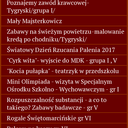
Poznajemy zawód krawcowej-
Tygryski/grupa I/
Mały Majsterkowicz
Zabawy na świeżym powietrzu-malowanie
kredą po chodniku/Tygryski/
Światowy Dzień Rzucania Palenia 2017
"Cyrk wita"- wyjscie do MDK - grupa I , V
"Kocia pułapka" - teatrzyk w przedszkolu
Mini Olimpiada - wizyta w Specjalnym
Ośrodku Szkolno - Wychowawczym - gr I
Rozpuszczalność substancji - a co to
takiego? Zabawy badawcze - gr V
Rogale Świętomarcińskie gr VI