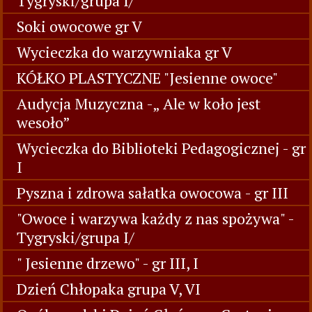
Tygryski/grupa I/
Soki owocowe gr V
Wycieczka do warzywniaka gr V
KÓŁKO PLASTYCZNE "Jesienne owoce"
Audycja Muzyczna -„ Ale w koło jest
wesoło”
Wycieczka do Biblioteki Pedagogicznej - gr
I
Pyszna i zdrowa sałatka owocowa - gr III
"Owoce i warzywa każdy z nas spożywa" -
Tygryski/grupa I/
" Jesienne drzewo" - gr III, I
Dzień Chłopaka grupa V, VI