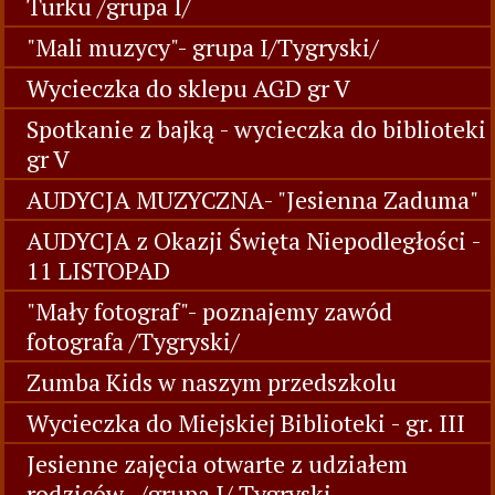
Turku /grupa I/
"Mali muzycy"- grupa I/Tygryski/
Wycieczka do sklepu AGD gr V
Spotkanie z bajką - wycieczka do biblioteki
gr V
AUDYCJA MUZYCZNA- "Jesienna Zaduma"
AUDYCJA z Okazji Święta Niepodległości -
11 LISTOPAD
"Mały fotograf"- poznajemy zawód
fotografa /Tygryski/
Zumba Kids w naszym przedszkolu
Wycieczka do Miejskiej Biblioteki - gr. III
Jesienne zajęcia otwarte z udziałem
rodziców -/grupa I/ Tygryski