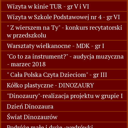
Wizyta w kinie TUR - gr V i VI
Wizyta w Szkole Podstawowej nr 4 - gr VI
" Z wierszem na Ty" - konkurs recytatorski
w przedszkolu
Warsztaty wielkanocne - MDK - gr I
"Co to za instrument?" - audycja muzyczna
- marzec 2018
" Cała Polska Czyta Dzieciom" - gr III
Kółko plastyczne - DINOZAURY
"Dinozaury"-realizacja projektu w grupie I
Dzień Dinozaura
Świat Dinozaurów
Podróże małe i duże -wedrówki