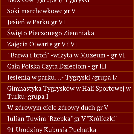
Soki marchewkowe gr V
Jesień w Parku gr VI
Święto Pieczonego Ziemniaka
Zajęcia Otwarte gr V i VI
" Barwa i broń" -wizyta w Muzeum - gr VI
Cała Polska Czyta Dzieciom - gr III
Jesienią w parku...- Tygryski /grupa I/
Gimnastyka Tygrysków w Hali Sportowej w
Turku-grupa I
W zdrowym ciele zdrowy duch gr V
Julian Tuwim "Rzepka" gr V "Króliczki"
91 Urodziny Kubusia Puchatka