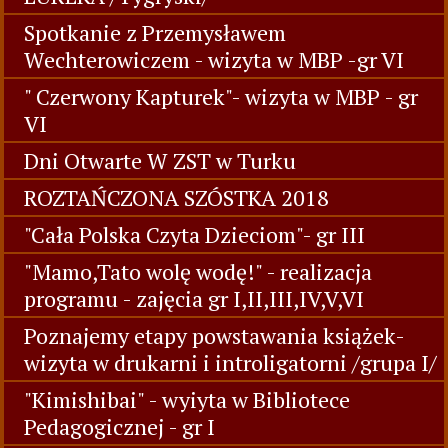
Spotkanie z Przemysławem
Wechterowiczem - wizyta w MBP -gr VI
" Czerwony Kapturek"- wizyta w MBP - gr
VI
Dni Otwarte W ZST w Turku
ROZTAŃCZONA SZÓSTKA 2018
"Cała Polska Czyta Dzieciom"- gr III
"Mamo,Tato wolę wodę!" - realizacja
programu - zajęcia gr I,II,III,IV,V,VI
Poznajemy etapy powstawania książek-
wizyta w drukarni i introligatorni /grupa I/
"Kimishibai" - wyiyta w Bibliotece
Pedagogicznej - gr I