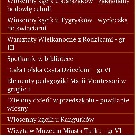
Wiosenny kącik u starszaków - zakładamy
hodowlę cebuli
Wiosenny kącik u Tygrysków - wycieczka
do kwiaciarni
Warsztaty Wielkanocne z Rodzicami - gr
III
Spotkanie w bibliotece
"Cała Polska Czyta Dzieciom" - gr VI
Elementy pedagogiki Marii Montessori w
grupie I
"Zielony dzień" w przedszkolu - powitanie
wiosny
Wiosenny kącik u Kangurków
Wizyta w Muzeum Miasta Turku - gr VI