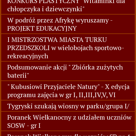
KONKURS PLASTYCZNY "Witaminki dla
chłopczyka i dziewczynki"
W podróż przez Afrykę wyruszamy -
PROJEKT EDUKACYJNY
I MISTRZOSTWA MIASTA TURKU
PRZEDSZKOLI w wielobojach sportowo-
rekreacyjnych
Podsumowanie akcji " Zbiórka zużytych
baterii"
" Kubusiowi Przyjaciele Natury" - X edycja
programu zajęcia w gr I, II,III,IV,V, VI
Tygryski szukają wiosny w parku/grupa I/
Poranek Wielkanocny z udziałem uczniów
SOSW - gr I