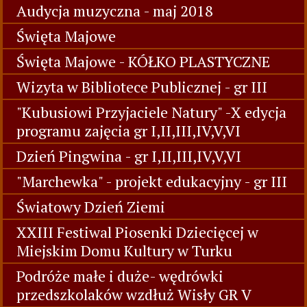
Audycja muzyczna - maj 2018
Święta Majowe
Święta Majowe - KÓŁKO PLASTYCZNE
Wizyta w Bibliotece Publicznej - gr III
"Kubusiowi Przyjaciele Natury" -X edycja
programu zajęcia gr I,II,III,IV,V,VI
Dzień Pingwina - gr I,II,III,IV,V,VI
"Marchewka" - projekt edukacyjny - gr III
Światowy Dzień Ziemi
XXIII Festiwal Piosenki Dziecięcej w
Miejskim Domu Kultury w Turku
Podróże małe i duże- wędrówki
przedszkolaków wzdłuż Wisły GR V