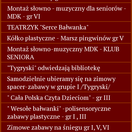
Montaż słowno - muzyczny dla seniorów -
MDK - gr VI
TEATRZYK "Serce Bałwanka"
Kółko plastyczne - Marsz pingwinów gr V
Montaż słowno-muzyczny MDK - KLUB
SENIORA
"Tygryski" odwiedzają bibliotekę
Samodzielnie ubieramy się na zimowy
spacer-zabawy w grupie I /Tygryski/
" Cała Polska Czyta Dzieciom" - gr III
" Wesołe bałwanki" -polisensoryczne
zabawy plastyczne - gr I , III
Zimowe zabawy na śniegu gr I, V, VI