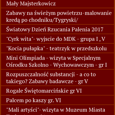
Mały Majsterkowicz
Zabawy na świeżym powietrzu-malowanie
kredą po chodniku/Tygryski/
Światowy Dzień Rzucania Palenia 2017
"Cyrk wita"- wyjscie do MDK - grupa I , V
"Kocia pułapka" - teatrzyk w przedszkolu
Mini Olimpiada - wizyta w Specjalnym
Ośrodku Szkolno - Wychowawczym - gr I
Rozpuszczalność substancji - a co to
takiego? Zabawy badawcze - gr V
Rogale Świętomarcińskie gr VI
Palcem po kaszy gr. VI
"Mali artyści"- wizyta w Muzeum Miasta