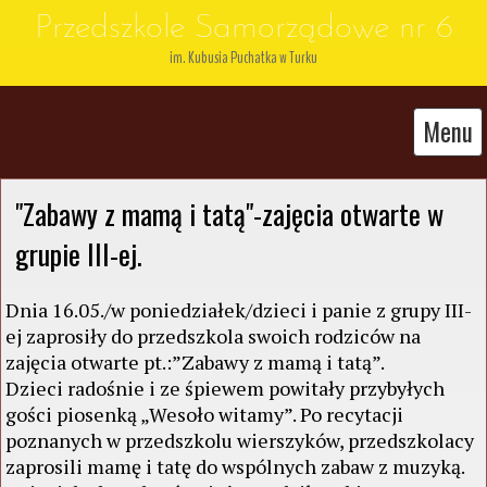
Przedszkole Samorządowe nr 6
im. Kubusia Puchatka w Turku
Menu
"Zabawy z mamą i tatą"-zajęcia otwarte w 
grupie III-ej. 
Dnia 16.05./w poniedziałek/dzieci i panie z grupy III-
ej zaprosiły do przedszkola swoich rodziców na
zajęcia otwarte pt.:”Zabawy z mamą i tatą”.
Dzieci radośnie i ze śpiewem powitały przybyłych
gości piosenką „Wesoło witamy”. Po recytacji
poznanych w przedszkolu wierszyków, przedszkolacy
zaprosili mamę i tatę do wspólnych zabaw z muzyką.