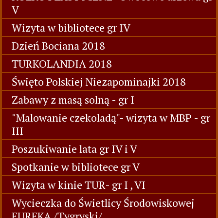
V
Wizyta w bibliotece gr IV
Dzień Bociana 2018
TURKOLANDIA 2018
Święto Polskiej Niezapominajki 2018
Zabawy z masą solną - gr I
"Malowanie czekoladą"- wizyta w MBP - gr
III
Poszukiwanie lata gr IV i V
Spotkanie w bibliotece gr V
Wizyta w kinie TUR- gr I , VI
Wycieczka do Świetlicy Środowiskowej
EUREKA /Tygryski/