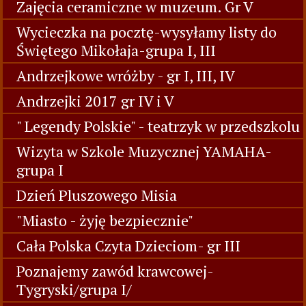
Zajęcia ceramiczne w muzeum. Gr V
Wycieczka na pocztę-wysyłamy listy do
Świętego Mikołaja-grupa I, III
Andrzejkowe wróżby - gr I, III, IV
Andrzejki 2017 gr IV i V
" Legendy Polskie" - teatrzyk w przedszkolu
Wizyta w Szkole Muzycznej YAMAHA-
grupa I
Dzień Pluszowego Misia
"Miasto - żyję bezpiecznie"
Cała Polska Czyta Dzieciom- gr III
Poznajemy zawód krawcowej-
Tygryski/grupa I/