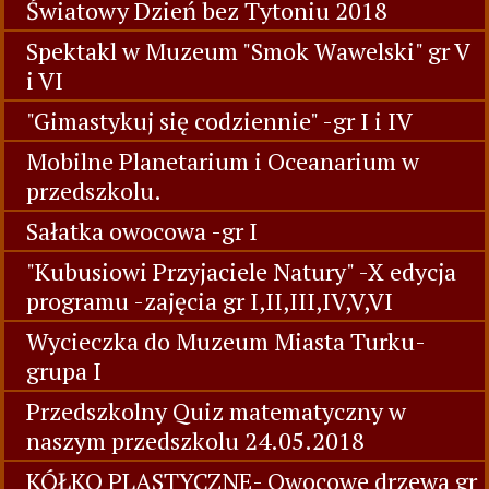
Światowy Dzień bez Tytoniu 2018
Spektakl w Muzeum "Smok Wawelski" gr V
i VI
"Gimastykuj się codziennie" -gr I i IV
Mobilne Planetarium i Oceanarium w
przedszkolu.
Sałatka owocowa -gr I
"Kubusiowi Przyjaciele Natury" -X edycja
programu -zajęcia gr I,II,III,IV,V,VI
Wycieczka do Muzeum Miasta Turku-
grupa I
Przedszkolny Quiz matematyczny w
naszym przedszkolu 24.05.2018
KÓŁKO PLASTYCZNE- Owocowe drzewa gr