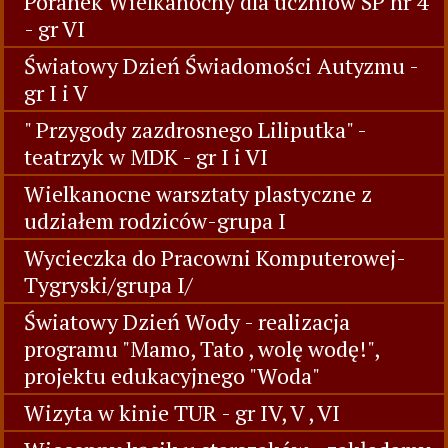
Poranek Wielkanocny dla uczniów SP nr 4
- gr VI
Światowy Dzień Świadomości Autyzmu -
gr I i V
" Przygody zazdrosnego Liliputka" -
teatrzyk w MDK - gr I i VI
Wielkanocne warsztaty plastyczne z
udziałem rodziców-grupa I
Wycieczka do Pracowni Komputerowej-
Tygryski/grupa I/
Światowy Dzień Wody - realizacja
programu "Mamo, Tato , wolę wodę!",
projektu edukacyjnego "Woda"
Wizyta w kinie TUR - gr IV, V , VI