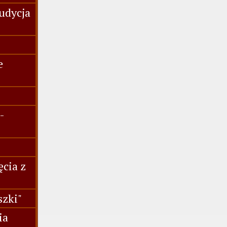
udycja
e
-
ęcia z
szki"
ia