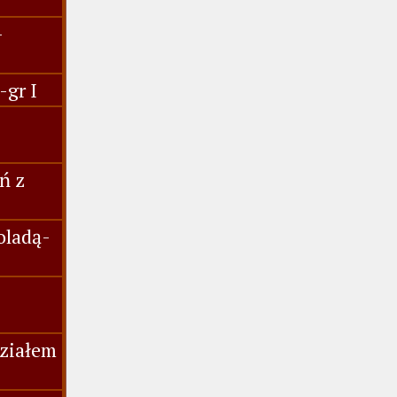
-
-gr I
ń z
oladą-
działem