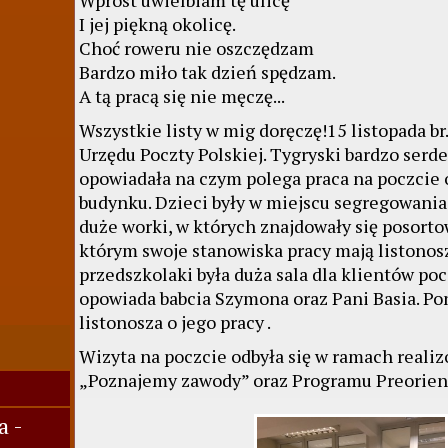
Wprost uwielbiam tę ulicę
I jej piękną okolicę.
Choć roweru nie oszczędzam
Bardzo miło tak dzień spędzam.
A tą pracą się nie męczę...
Wszystkie listy w mig doręczę!15 listopada br.
Urzędu Poczty Polskiej. Tygryski bardzo serd
opowiadała na czym polega praca na poczcie
budynku. Dzieci były w miejscu segregowania 
duże worki, w których znajdowały się posorto
którym swoje stanowiska pracy mają listonos
przedszkolaki była duża sala dla klientów poc
opowiada babcia Szymona oraz Pani Basia. P
listonosza o jego pracy .
Wizyta na poczcie odbyła się w ramach reali
„Poznajemy zawody” oraz Programu Preorien
a -