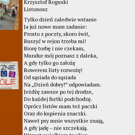
Krzysztof Roguski
Listonosz
Tylko dzień zaledwie wstanie
Ja już nowe mam zadanie:
Prosto z poczty, skoro świt,
Ruszyć w rejon trzeba mi!
Biorę torbę i nie czekam,
Mundur mój poznasz z daleka,
A gdy tylko go założę
Rowerem listy rozwożę!
Od sąsiada do sąsiada
Na „Dzień dobry!” odpowiadam.
Jeżdżę zawsze po tej drodze,
Do każdej furtki podchodzę.
Oprócz listów mam też paczki
Oraz do kupienia znaczki.
Nawet psy mnie wszystkie znają,
A gdy jadę – nie szczekają.