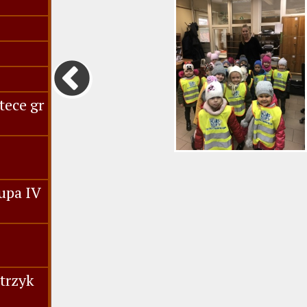
tece gr
upa IV
trzyk