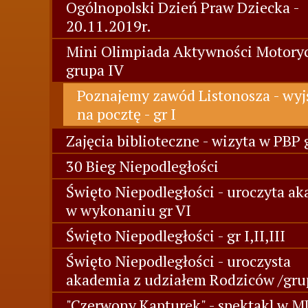
Ogólnopolski Dzień Praw Dziecka -
20.11.2019r.
Mini Olimpiada Aktywności Motory
grupa IV
Poznajemy zawód Listonosza - wyj
na pocztę - gr I
Zajęcia biblioteczne - wizyta w PBP 
30 Bieg Niepodległości
Święto Niepodległości - uroczyta a
w wykonaniu gr VI
Święto Niepodległości - gr I,II,III
Święto Niepodległości - uroczysta
akademia z udziałem Rodziców /gru
"Czerwony Kapturek" - spektakl w 