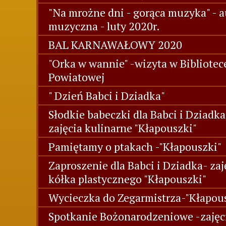
"Na mrożne dni - gorąca muzyka" - a
muzyczna - luty 2020r.
BAL KARNAWAŁOWY 2020
"Orka w wannie" -wizyta w Bibliotec
Powiatowej
" Dzień Babci i Dziadka"
Słodkie babeczki dla Babci i Dziadka
zajęcia kulinarne "Kłapouszki"
Pamiętamy o ptakach -"Kłapouszki"
Zaproszenie dla Babci i Dziadka- zaj
kółka plastycznego "Kłapouszki"
Wycieczka do Zegarmistrza-"Kłapou
Spotkanie Bożonarodzeniowe -zajęc