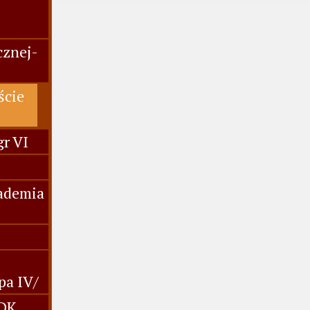
cznej-
ście
gr VI
kademia
pa IV/
MDK