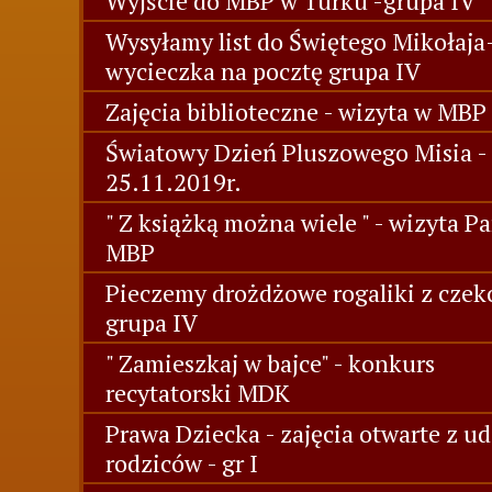
Wyjście do MBP w Turku -grupa IV
Wysyłamy list do Świętego Mikołaja
wycieczka na pocztę grupa IV
Zajęcia biblioteczne - wizyta w MBP 
Światowy Dzień Pluszowego Misia -
25.11.2019r.
" Z książką można wiele " - wizyta Pa
MBP
Pieczemy drożdżowe rogaliki z czek
grupa IV
" Zamieszkaj w bajce" - konkurs
recytatorski MDK
Prawa Dziecka - zajęcia otwarte z u
rodziców - gr I