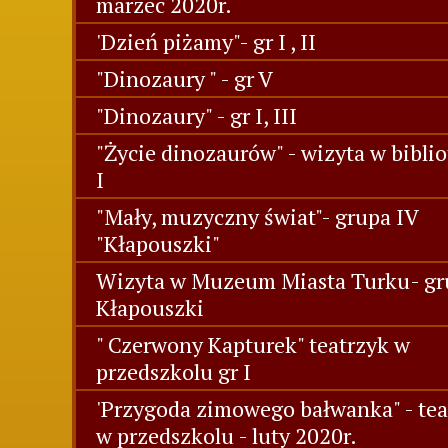
marzec 2020r.
'Dzień piżamy"- gr I , II
"Dinozaury " - gr V
"Dinozaury" - gr I, III
"Życie dinozaurów" - wizyta w biblio
I
"Mały, muzyczny świat"- grupa IV
"Kłapouszki"
Wizyta w Muzeum Miasta Turku- gr
Kłapouszki
" Czerwony Kapturek" teatrzyk w
przedszkolu gr I
'Przygoda zimowego bałwanka" - tea
w przedszkolu - luty 2020r.