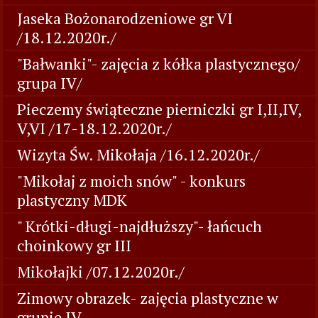
Jaseka Bożonarodzeniowe gr VI
/18.12.2020r./
"Bałwanki"- zajęcia z kółka plastycznego/
grupa IV/
Pieczemy świąteczne pierniczki gr I,II,IV,
V,VI /17-18.12.2020r./
Wizyta Św. Mikołaja /16.12.2020r./
"Mikołaj z moich snów" - konkurs
plastyczny MDK
" Krótki-długi-najdłuższy"- łańcuch
choinkowy gr III
Mikołajki /07.12.2020r./
Zimowy obrazek- zajęcia plastyczne w
grupie IV