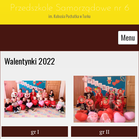
Przedszkole Samorządowe nr 6
im. Kubusia Puchatka w Turku
Menu
Walentynki 2022
gr I
gr II