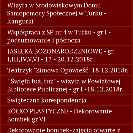
Wizyta w Środowiskowym Domu
Samopomocy Społecznej w Turku -
Kangurki
Współpraca z SP nr 4 w Turku - gr I -
podsumowanie I półrocza
JASEŁKA BOŻONARODZENIOWE - gr
I,III,IV,V,VI - 17 - 20.12.2018r.
Teatrzyk "Zimowa Opowieść" 18.12.2018r.
" Święta tuż, tuż" - wizyta w Powiatowej
Bibliotece Publicznej - gr I -18.12.2018r.
Świąteczna korespondencja
KÓŁKO PLASTYCZNE - Dekorowanie
Bombek gr VI
Dekorowanie bombek-zajęcia otwarte z