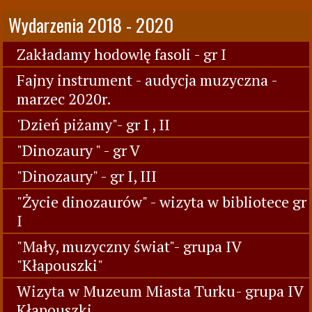
Wydarzenia 2018 - 2020
Zakładamy hodowlę fasoli - gr I
Fajny instrument - audycja muzyczna -
marzec 2020r.
'Dzień piżamy"- gr I , II
"Dinozaury " - gr V
"Dinozaury" - gr I, III
"Życie dinozaurów" - wizyta w bibliotece gr
I
"Mały, muzyczny świat"- grupa IV
"Kłapouszki"
Wizyta w Muzeum Miasta Turku- grupa IV
Kłapouszki