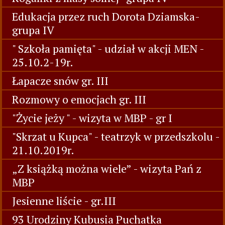
Edukacja przez ruch Dorota Dziamska-
grupa IV
" Szkoła pamięta" - udział w akcji MEN -
25.10.2-19r.
Łapacze snów gr. III
Rozmowy o emocjach gr. III
"Życie jeży " - wizyta w MBP - gr I
"Skrzat u Kupca" - teatrzyk w przedszkolu -
21.10.2019r.
„Z książką można wiele” - wizyta Pań z
MBP
Jesienne liście - gr.III
93 Urodziny Kubusia Puchatka