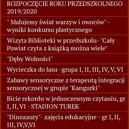
ROZPOCZĘCIE ROKU PRZEDSZKOLNEGO
2019/2020
" Malujemy świat warzyw i owoców" -
wyniki konkursu plastycznego
Wizyta Biblioteki w przedszkolu- "Cały
Powiat czyta z książką można wiele"
"Dęby Wolności"
Wycieczka do lasu -grupa I, II, III, IV, V, VI
Zabawy sensoryczne z terapeutą integracji
sensorycznej w grupie "Kangurki"
Bicie rekordu w jednoczesnym czytaniu, gr
I, II, VI - STADION TUREK
"Dinozaury"- zajęcia edukacyjne - gr I, II,
III, IV,V,VI