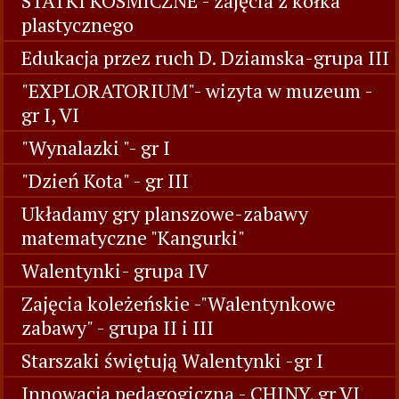
STATKI KOSMICZNE - zajęcia z kółka
plastycznego
Edukacja przez ruch D. Dziamska-grupa III
"EXPLORATORIUM"- wizyta w muzeum -
gr I, VI
"Wynalazki "- gr I
"Dzień Kota" - gr III
Układamy gry planszowe-zabawy
matematyczne "Kangurki"
Walentynki- grupa IV
Zajęcia koleżeńskie -"Walentynkowe
zabawy" - grupa II i III
Starszaki świętują Walentynki -gr I
Innowacja pedagogiczna - CHINY, gr VI