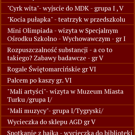
"Cyrk wita"- wyjscie do MDK - grupa I , V
"Kocia pułapka" - teatrzyk w przedszkolu
Mini Olimpiada - wizyta w Specjalnym
Ośrodku Szkolno - Wychowawczym - gr I
Rozpuszczalność substancji - a co to
takiego? Zabawy badawcze - gr V
Rogale Świętomarcińskie gr VI
Palcem po kaszy gr. VI
"Mali artyści"- wizyta w Muzeum Miasta
Turku /grupa I/
"Mali muzycy"- grupa I/Tygryski/
Wycieczka do sklepu AGD gr V
Spotkanie z bajką - wycieczka do biblioteki