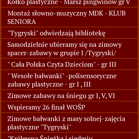
Kółko plastyczne - Marsz pingwinów gr V
Montaż słowno-muzyczny MDK - KLUB
SENIORA
"Tygryski" odwiedzają bibliotekę
Samodzielnie ubieramy się na zimowy
spacer-zabawy w grupie I /Tygryski/
" Cała Polska Czyta Dzieciom" - gr III
" Wesołe bałwanki" -polisensoryczne
zabawy plastyczne - gr I , III
Zimowe zabawy na śniegu gr I, V, VI
Wspieramy 26 finał WOŚP
Zimowe bałwanki z masy solnej-zajęcia
plastyczne "Tygryski"
"Królewna Śnieżka i siedmiu