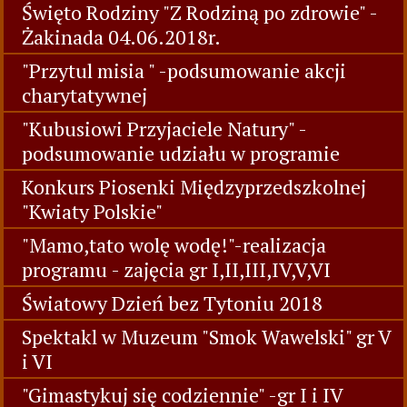
Święto Rodziny "Z Rodziną po zdrowie" -
Żakinada 04.06.2018r.
"Przytul misia " -podsumowanie akcji
charytatywnej
"Kubusiowi Przyjaciele Natury" -
podsumowanie udziału w programie
Konkurs Piosenki Międzyprzedszkolnej
"Kwiaty Polskie"
"Mamo,tato wolę wodę!"-realizacja
programu - zajęcia gr I,II,III,IV,V,VI
Światowy Dzień bez Tytoniu 2018
Spektakl w Muzeum "Smok Wawelski" gr V
i VI
"Gimastykuj się codziennie" -gr I i IV