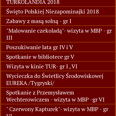
TURKOLANDIA 2018
Święto Polskiej Niezapominajki 2018
Zabawy z masą solną - gr I
"Malowanie czekoladą"- wizyta w MBP - gr
III
Poszukiwanie lata gr IV i V
Spotkanie w bibliotece gr V
Wizyta w kinie TUR- gr I , VI
Wycieczka do Świetlicy Środowiskowej
EUREKA /Tygryski/
Spotkanie z Przemysławem
Wechterowiczem - wizyta w MBP -gr VI
" Czerwony Kapturek"- wizyta w MBP - gr
VI