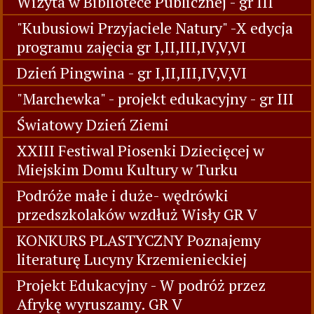
Wizyta w Bibliotece Publicznej - gr III
"Kubusiowi Przyjaciele Natury" -X edycja
programu zajęcia gr I,II,III,IV,V,VI
Dzień Pingwina - gr I,II,III,IV,V,VI
"Marchewka" - projekt edukacyjny - gr III
Światowy Dzień Ziemi
XXIII Festiwal Piosenki Dziecięcej w
Miejskim Domu Kultury w Turku
Podróże małe i duże- wędrówki
przedszkolaków wzdłuż Wisły GR V
KONKURS PLASTYCZNY Poznajemy
literaturę Lucyny Krzemienieckiej
Projekt Edukacyjny - W podróż przez
Afrykę wyruszamy. GR V