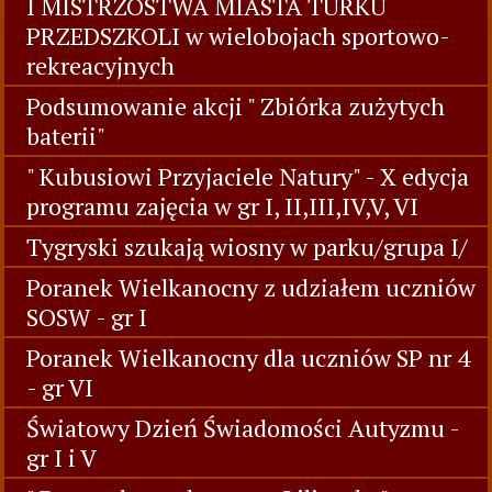
I MISTRZOSTWA MIASTA TURKU
PRZEDSZKOLI w wielobojach sportowo-
rekreacyjnych
Podsumowanie akcji " Zbiórka zużytych
baterii"
" Kubusiowi Przyjaciele Natury" - X edycja
programu zajęcia w gr I, II,III,IV,V, VI
Tygryski szukają wiosny w parku/grupa I/
Poranek Wielkanocny z udziałem uczniów
SOSW - gr I
Poranek Wielkanocny dla uczniów SP nr 4
- gr VI
Światowy Dzień Świadomości Autyzmu -
gr I i V