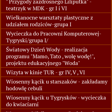
" Przygody zazdrosnego Liliputka" -
teatrzyk w MDK - gr I i VI
Wielkanocne warsztaty plastyczne z
udziałem rodziców-grupa I
Wycieczka do Pracowni Komputerowej-
Tygryski/grupa I/
Światowy Dzień Wody - realizacja
programu "Mamo, Tato , wolę wodę!",
projektu edukacyjnego "Woda"
Wizyta w kinie TUR - gr IV, V , VI
Wiosenny kącik u starszaków - zakładamy
hodowlę cebuli
Wiosenny kącik u Tygrysków - wycieczka
do kwiaciarni