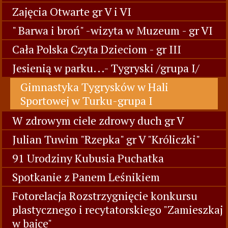
Zajęcia Otwarte gr V i VI
" Barwa i broń" -wizyta w Muzeum - gr VI
Cała Polska Czyta Dzieciom - gr III
Jesienią w parku...- Tygryski /grupa I/
Gimnastyka Tygrysków w Hali
Sportowej w Turku-grupa I
W zdrowym ciele zdrowy duch gr V
Julian Tuwim "Rzepka" gr V "Króliczki"
91 Urodziny Kubusia Puchatka
Spotkanie z Panem Leśnikiem
Fotorelacja Rozstrzygnięcie konkursu
plastycznego i recytatorskiego "Zamieszkaj
w bajce"