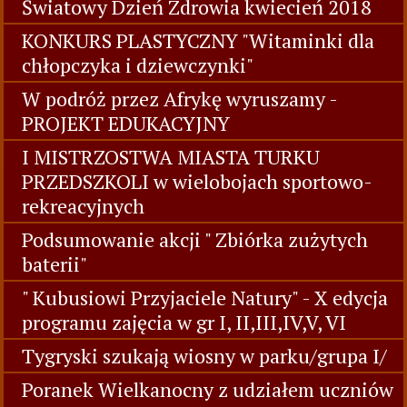
Światowy Dzień Zdrowia kwiecień 2018
KONKURS PLASTYCZNY "Witaminki dla
chłopczyka i dziewczynki"
W podróż przez Afrykę wyruszamy -
PROJEKT EDUKACYJNY
I MISTRZOSTWA MIASTA TURKU
PRZEDSZKOLI w wielobojach sportowo-
rekreacyjnych
Podsumowanie akcji " Zbiórka zużytych
baterii"
" Kubusiowi Przyjaciele Natury" - X edycja
programu zajęcia w gr I, II,III,IV,V, VI
Tygryski szukają wiosny w parku/grupa I/
Poranek Wielkanocny z udziałem uczniów