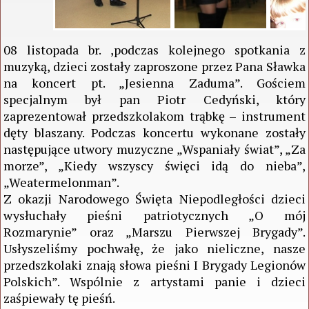
08 listopada br. ,podczas kolejnego spotkania z
muzyką, dzieci zostały zaproszone przez Pana Sławka
na koncert pt. „Jesienna Zaduma”. Gościem
specjalnym był pan Piotr Cedyński, który
zaprezentował przedszkolakom trąbkę – instrument
dęty blaszany. Podczas koncertu wykonane zostały
następujące utwory muzyczne „Wspaniały świat”, „Za
morze”, „Kiedy wszyscy święci idą do nieba”,
„Weatermelonman”.
Z okazji Narodowego Święta Niepodległości dzieci
wysłuchały pieśni patriotycznych „O mój
Rozmarynie” oraz „Marszu Pierwszej Brygady”.
Usłyszeliśmy pochwałę, że jako nieliczne, nasze
przedszkolaki znają słowa pieśni I Brygady Legionów
Polskich”. Wspólnie z artystami panie i dzieci
zaśpiewały tę pieśń.