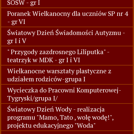
SOSW - gr I
Poranek Wielkanocny dla uczniów SP nr 4
- gr VI
Światowy Dzień Świadomości Autyzmu -
gr I i V
" Przygody zazdrosnego Liliputka" -
teatrzyk w MDK - gr I i VI
Wielkanocne warsztaty plastyczne z
udziałem rodziców-grupa I
Wycieczka do Pracowni Komputerowej-
Tygryski/grupa I/
Światowy Dzień Wody - realizacja
programu "Mamo, Tato , wolę wodę!",
projektu edukacyjnego "Woda"