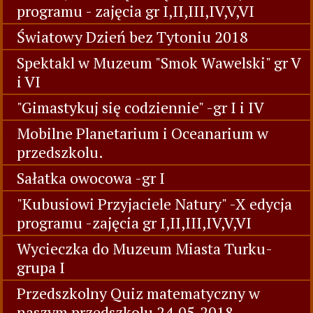
programu - zajęcia gr I,II,III,IV,V,VI
Światowy Dzień bez Tytoniu 2018
Spektakl w Muzeum "Smok Wawelski" gr V
i VI
"Gimastykuj się codziennie" -gr I i IV
Mobilne Planetarium i Oceanarium w
przedszkolu.
Sałatka owocowa -gr I
"Kubusiowi Przyjaciele Natury" -X edycja
programu -zajęcia gr I,II,III,IV,V,VI
Wycieczka do Muzeum Miasta Turku-
grupa I
Przedszkolny Quiz matematyczny w
naszym przedszkolu 24.05.2018