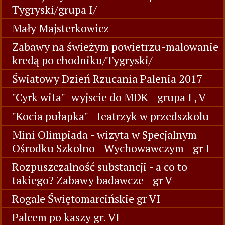
Tygryski/grupa I/
Mały Majsterkowicz
Zabawy na świeżym powietrzu-malowanie
kredą po chodniku/Tygryski/
Światowy Dzień Rzucania Palenia 2017
"Cyrk wita"- wyjscie do MDK - grupa I , V
"Kocia pułapka" - teatrzyk w przedszkolu
Mini Olimpiada - wizyta w Specjalnym
Ośrodku Szkolno - Wychowawczym - gr I
Rozpuszczalność substancji - a co to
takiego? Zabawy badawcze - gr V
Rogale Świętomarcińskie gr VI
Palcem po kaszy gr. VI