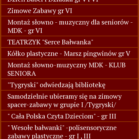
Zimowe Zabawy gr VI
Montaż słowno - muzyczny dla seniorów -
MDK - gr VI
TEATRZYK "Serce Bałwanka"
Kółko plastyczne - Marsz pingwinów gr V
Montaż słowno-muzyczny MDK - KLUB
SENIORA
"Tygryski" odwiedzają bibliotekę
Samodzielnie ubieramy się na zimowy
spacer-zabawy w grupie I /Tygryski/
" Cała Polska Czyta Dzieciom" - gr III
" Wesołe bałwanki" -polisensoryczne
zabawy plastyczne - gr I , III