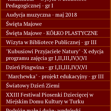
Pedagogicznej - gr I
Audycja muzyczna - maj 2018
Święta Majowe
Święta Majowe - KÓŁKO PLASTYCZNE
Wizyta w Bibliotece Publicznej - gr III
"Kubusiowi Przyjaciele Natury" -X edycja
programu zajęcia gr I,II,III,IV,V,VI
Dzień Pingwina - gr I,II,III,IV,V,VI
"Marchewka" - projekt edukacyjny - gr III
Światowy Dzień Ziemi
XXIII Festiwal Piosenki Dziecięcej w
Miejskim Domu Kultury w Turku
Podróże małe i duże- wędrówki