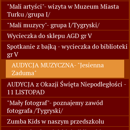
"Mali artyści"- wizyta w Muzeum Miasta
Turku /grupa I/
"Mali muzycy"- grupa I/Tygryski/
Wycieczka do sklepu AGD gr V
Spotkanie z bajką - wycieczka do biblioteki
gr V
AUDYCJA MUZYCZNA- "Jesienna
Zaduma"
AUDYCJA z Okazji Święta Niepodległości -
11 LISTOPAD
"Mały fotograf"- poznajemy zawód
fotografa /Tygryski/
Zumba Kids w naszym przedszkolu