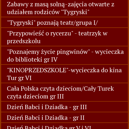
Zabawy z masą solną-zajęcia otwarte z
udziałem rodziców "Tygryski"
"Tygryski" poznają teatr/grupa I/
"Przypowieść o rycerzu" - teatrzyk w
przedszkolu
"Poznajemy życie pingwinów" - wycieczka
do biblioteki gr IV
"KINOPRZEDSZKOLE"-wycieczka do kina
Tur gr VI
Cała Polska czyta dzieciom/Cały Turek
czyta dzieciom gr III
Dzień Babci i Dziadka - gr III
Dzień Babci i Dziadka - gr II
Dzień Babci i Dziadka gr V i VI