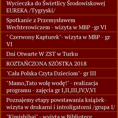
Wycieczka do Świetlicy Środowiskowej
EUREKA /Tygryski/
Spotkanie z Przemysławem
Wechterowiczem - wizyta w MBP -gr VI
" Czerwony Kapturek"- wizyta w MBP - gr
VI
Dni Otwarte W ZST w Turku
ROZTAŃCZONA SZÓSTKA 2018
"Cała Polska Czyta Dzieciom"- gr III
"Mamo,Tato wolę wodę!" - realizacja
programu - zajęcia gr I,II,III,IV,V,VI
Poznajemy etapy powstawania książek-
wizyta w drukarni i introligatorni /grupa I/
"Kimishibai" - wyiyta w Bibliotece