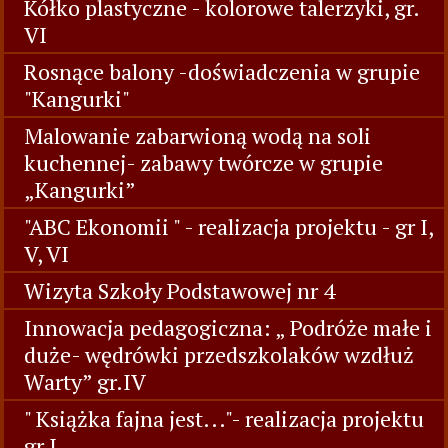
Kółko plastyczne - kolorowe talerzyki, gr.
VI
Rosnące balony -doświadczenia w grupie
"Kangurki"
Malowanie zabarwioną wodą na soli
kuchennej- zabawy twórcze w grupie
„Kangurki”
"ABC Ekonomii " - realizacja projektu - gr I,
V, VI
Wizyta Szkoły Podstawowej nr 4
Innowacja pedagogiczna: „ Podróże małe i
duże- wędrówki przedszkolaków wzdłuż
Warty” gr.IV
" Książka fajna jest..."- realizacja projektu
gr I