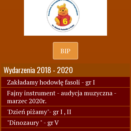
BIP
Wydarzenia 2018 - 2020
Zakładamy hodowlę fasoli - gr I
Fajny instrument - audycja muzyczna -
marzec 2020r.
'Dzień piżamy"- gr I , II
"Dinozaury " - gr V