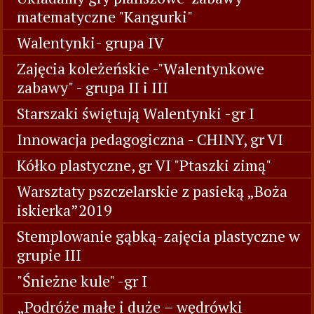
matematyczne "Kangurki"
Walentynki- grupa IV
Zajęcia koleżeńskie -"Walentynkowe
zabawy" - grupa II i III
Starszaki świętują Walentynki -gr I
Innowacja pedagogiczna - CHINY, gr VI
Kółko plastyczne, gr VI "Ptaszki zimą"
Warsztaty pszczelarskie z pasieką „Boża
iskierka”2019
Stemplowanie gąbką-zajęcia plastyczne w
grupie III
"Śnieżne kule" -gr I
„Podróże małe i duże – wędrówki