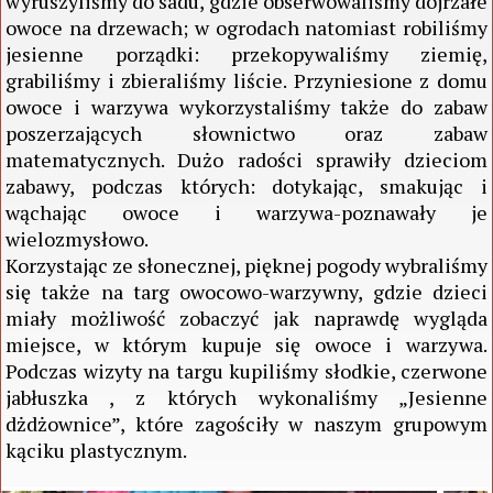
wyruszyliśmy do sadu, gdzie obserwowaliśmy dojrzałe
owoce na drzewach; w ogrodach natomiast robiliśmy
jesienne porządki: przekopywaliśmy ziemię,
grabiliśmy i zbieraliśmy liście. Przyniesione z domu
owoce i warzywa wykorzystaliśmy także do zabaw
poszerzających słownictwo oraz zabaw
matematycznych. Dużo radości sprawiły dzieciom
zabawy, podczas których: dotykając, smakując i
wąchając owoce i warzywa-poznawały je
wielozmysłowo.
Korzystając ze słonecznej, pięknej pogody wybraliśmy
się także na targ owocowo-warzywny, gdzie dzieci
miały możliwość zobaczyć jak naprawdę wygląda
miejsce, w którym kupuje się owoce i warzywa.
Podczas wizyty na targu kupiliśmy słodkie, czerwone
jabłuszka , z których wykonaliśmy „Jesienne
dżdżownice”, które zagościły w naszym grupowym
kąciku plastycznym.