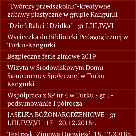
"Twórczy przedszkolak"-kreatywne
zabawy plastyczne w grupie Kangurki
"Dzień Babci i Dzidka" - gr I,III,IV,VI
Wycieczka do Biblioteki Pedagogicznej w
Turku-Kangurki
Bezpieczne ferie zimowe 2019
Wizyta w Środowiskowym Domu
Samopomocy Społecznej w Turku -
Kangurki
Współpraca z SP nr 4 w Turku - gr I -
podsumowanie I półrocza
JASEŁKA BOŻONARODZENIOWE - gr
I,III,IV,V,VI - 17 - 20.12.2018r.
Teatrzyk "Zimowa Opowieść" 18.12.2018r.