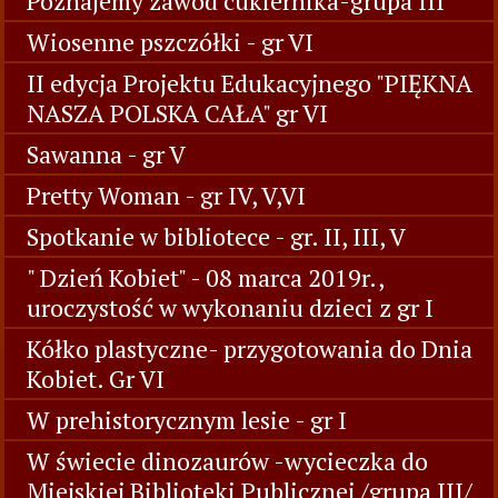
Poznajemy zawód cukiernika-grupa III
Wiosenne pszczółki - gr VI
II edycja Projektu Edukacyjnego "PIĘKNA
NASZA POLSKA CAŁA" gr VI
Sawanna - gr V
Pretty Woman - gr IV, V,VI
Spotkanie w bibliotece - gr. II, III, V
" Dzień Kobiet" - 08 marca 2019r.,
uroczystość w wykonaniu dzieci z gr I
Kółko plastyczne- przygotowania do Dnia
Kobiet. Gr VI
W prehistorycznym lesie - gr I
W świecie dinozaurów -wycieczka do
Miejskiej Biblioteki Publicznej /grupa III/