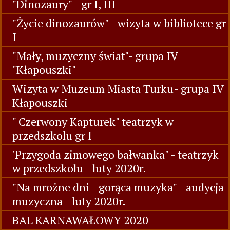
"Dinozaury" - gr I, III
"Życie dinozaurów" - wizyta w bibliotece gr
I
"Mały, muzyczny świat"- grupa IV
"Kłapouszki"
Wizyta w Muzeum Miasta Turku- grupa IV
Kłapouszki
" Czerwony Kapturek" teatrzyk w
przedszkolu gr I
'Przygoda zimowego bałwanka" - teatrzyk
w przedszkolu - luty 2020r.
"Na mrożne dni - gorąca muzyka" - audycja
muzyczna - luty 2020r.
BAL KARNAWAŁOWY 2020