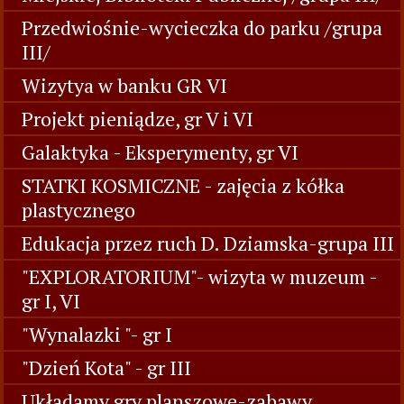
Przedwiośnie-wycieczka do parku /grupa
III/
Wizytya w banku GR VI
Projekt pieniądze, gr V i VI
Galaktyka - Eksperymenty, gr VI
STATKI KOSMICZNE - zajęcia z kółka
plastycznego
Edukacja przez ruch D. Dziamska-grupa III
"EXPLORATORIUM"- wizyta w muzeum -
gr I, VI
"Wynalazki "- gr I
"Dzień Kota" - gr III
Układamy gry planszowe-zabawy