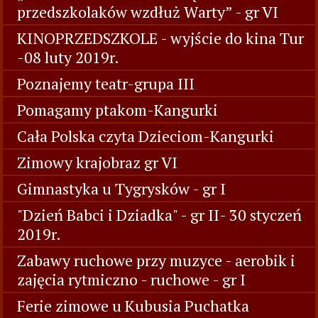
przedszkolaków wzdłuż Warty” - gr VI
KINOPRZEDSZKOLE - wyjście do kina Tur
-08 luty 2019r.
Poznajemy teatr-grupa III
Pomagamy ptakom-Kangurki
Cała Polska czyta Dzieciom-Kangurki
Zimowy krajobraz gr VI
Gimnastyka u Tygrysków - gr I
"Dzień Babci i Dziadka" - gr II- 30 styczeń
2019r.
Zabawy ruchowe przy muzyce - aerobik i
zajęcia rytmiczno - ruchowe - gr I
Ferie zimowe u Kubusia Puchatka