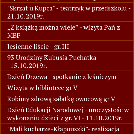
"Skrzat u Kupca" - teatrzyk w przedszkolu -
21.10.2019r.
„Z książką można wiele” - wizyta Pań z
MBP
Jesienne liście - gr.III
93 Urodziny Kubusia Puchatka
-15.10.2019r.
Dzień Drzewa - spotkanie z leśniczym
Wizyta w bibliotece gr V
Robimy zdrową sałatkę owocową gr V
Dzień Edukacji Narodowej - uroczystośc w
wykonaniu dzieci z gr. VI - 11.10.2019r.
"Mali kucharze-Kłapouszki"- realizacja