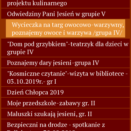
projektu kulinarnego
Odwiedziny Pani Jesień w grupie V
Wycieczka na targ owocowo-warzywny,
poznajemy owoce i warzywa /grupa IV/
"Dom pod grzybkiem"-teatrzyk dla dzieci w
grupie IV
Poznajemy dary jesieni-grupa IV
"Kosmiczne czytanie"-wizyta w bibliotece -
03.10.2019r.- gr I
Dzień Chłopca 2019
Moje przedszkole-zabawy gr. II
Maluszki szukają jesieni, gr. II
Bezpieczni na drodze - spotkanie z