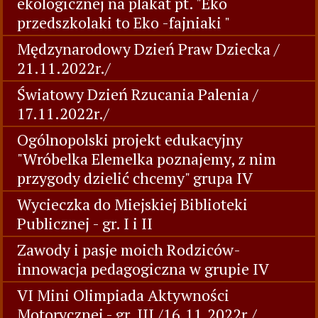
ekologicznej na plakat pt. "Eko
przedszkolaki to Eko -fajniaki "
Mędzynarodowy Dzień Praw Dziecka /
21.11.2022r./
Światowy Dzień Rzucania Palenia /
17.11.2022r./
Ogólnopolski projekt edukacyjny
"Wróbelka Elemelka poznajemy, z nim
przygody dzielić chcemy" grupa IV
Wycieczka do Miejskiej Biblioteki
Publicznej - gr. I i II
Zawody i pasje moich Rodziców-
innowacja pedagogiczna w grupie IV
VI Mini Olimpiada Aktywności
Motorycznej - gr. III /16.11.2022r./