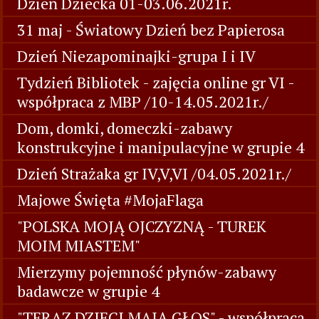
Dzień Dziecka 01-03.06.2021r.
31 maj - Światowy Dzień bez Papierosa
Dzień Niezapominajki-grupa I i IV
Tydzień Bibliotek - zajęcia online gr VI -
współpraca z MBP /10-14.05.2021r./
Dom, domki, domeczki-zabawy
konstrukcyjne i manipulacyjne w grupie 4
Dzień Strażaka gr IV,V,VI /04.05.2021r./
Majowe Święta #MojaFlaga
"POLSKA MOJĄ OJCZYZNĄ - TUREK
MOIM MIASTEM"
Mierzymy pojemność płynów-zabawy
badawcze w grupie 4
"TERAZ DZIECI MAJĄ GŁOS" - współpraca