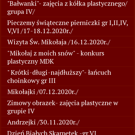
"Bałwanki"- zajęcia z kółka plastycznego/
grupa IV/
Pieczemy świąteczne pierniczki gr I,II,IV,
V,VI /17-18.12.2020r./
Wizyta Św. Mikołaja /16.12.2020r./
"Mikołaj z moich snów" - konkurs
plastyczny MDK
" Krótki-długi-najdłuższy"- łańcuch
choinkowy gr III
Mikołajki /07.12.2020r./
Zimowy obrazek- zajęcia plastyczne w
grupie IV
Andrzejki /30.11.2020r./
Dzień Białych Skarpetek -gr VI