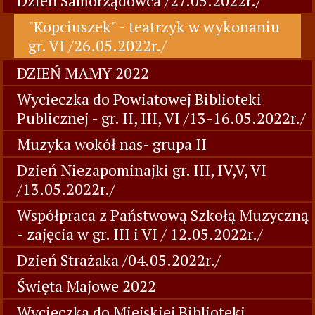
Dzień Samorządowca /27.05.2022r./
"Kopciuszek" - teatrzyk w wykonaniu
gr. VI /26.05.2022r./
DZIEŃ MAMY 2022
Wycieczka do Powiatowej Biblioteki
Publicznej - gr. II, III, VI /13-16.05.2022r./
Muzyka wokół nas- grupa II
Dzień Niezapominajki gr. III, IV,V, VI
/13.05.2022r./
Współpraca z Państwową Szkołą Muzyczną
- zajęcia w gr. III i VI / 12.05.2022r./
Dzień Strażaka /04.05.2022r./
Święta Majowe 2022
Wycieczka do Miejskiej Biblioteki