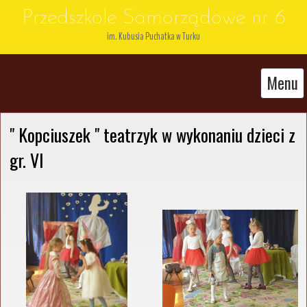
Przedszkole Samorządowe nr 6
im. Kubusia Puchatka w Turku
Menu
" Kopciuszek " teatrzyk w wykonaniu dzieci z 
gr. VI