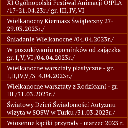
XI Ogólnopolski Festiwal Animacji O!PLA
/17-21.04.23r./ gr. III, IV, VI
Wielkanocny Kiermasz Świąteczny 27-
29.03.2023r./
Śniadanie Wielkanocne /04.04.2023r./
W poszukiwaniu upominków od zajączka -
gr. I, V, VI /04.04.2023r./
Wielkanocne warsztaty plastyczne - gr.
I,II,IV,V /3-4.04.2023r./
Wielkanocne warsztaty z Rodzicami - gr.
III /31.03.2023r./
Światowy Dzień Świadomości Autyzmu -
wizyta w SOSW w Turku /31.03.2023r./
Wiosenne kąciki przyrody - marzec 2023 r.