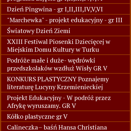
Dzień Pingwina - gr I,II,III,IV,V,VI
"Marchewka" - projekt edukacyjny - gr III
Światowy Dzień Ziemi
XXIII Festiwal Piosenki Dziecięcej w
Miejskim Domu Kultury w Turku
Podróże małe i duże- wędrówki
przedszkolaków wzdłuż Wisły GR V
KONKURS PLASTYCZNY Poznajemy
literaturę Lucyny Krzemienieckiej
Projekt Edukacyjny - W podróż przez
Afrykę wyruszamy. GR V
Kółko plastyczne gr V
Calineczka– baśń Hansa Christiana