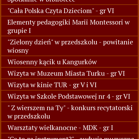
"Cała Polska Czyta Dzieciom" - gr VI
Elementy pedagogiki Marii Montessori w
grupie I
"Zielony dzień" w przedszkolu - powitanie
wiosny
Wiosenny kącik u Kangurków
Wizyta w Muzeum Miasta Turku - gr VI
Wizyta w kinie TUR - gr V i VI
Wizyta w Szkole Podstawowej nr 4 - gr VI
" Z wierszem na Ty" - konkurs recytatorski
w przedszkolu
Warsztaty wielkanocne - MDK - gr I
"Co to za instrument?" - audycja muzyczna