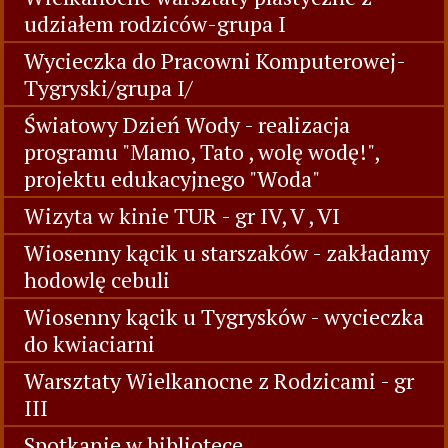
udziałem rodziców-grupa I
Wycieczka do Pracowni Komputerowej-
Tygryski/grupa I/
Światowy Dzień Wody - realizacja
programu "Mamo, Tato , wolę wodę!",
projektu edukacyjnego "Woda"
Wizyta w kinie TUR - gr IV, V , VI
Wiosenny kącik u starszaków - zakładamy
hodowlę cebuli
Wiosenny kącik u Tygrysków - wycieczka
do kwiaciarni
Warsztaty Wielkanocne z Rodzicami - gr
III
Spotkanie w bibliotece