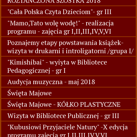
ROZTAŃCZONA SZÓSTKA 2018
"Cała Polska Czyta Dzieciom"- gr III
"Mamo,Tato wolę wodę!" - realizacja
programu - zajęcia gr I,II,III,IV,V,VI
Poznajemy etapy powstawania książek-
wizyta w drukarni i introligatorni /grupa I/
"Kimishibai" - wyiyta w Bibliotece
Pedagogicznej - gr I
Audycja muzyczna - maj 2018
Święta Majowe
Święta Majowe - KÓŁKO PLASTYCZNE
Wizyta w Bibliotece Publicznej - gr III
"Kubusiowi Przyjaciele Natury" -X edycja
programu zajęcia gr I,II,III,IV,V,VI