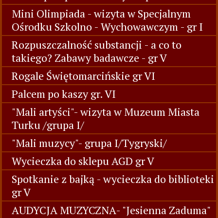
Mini Olimpiada - wizyta w Specjalnym
Ośrodku Szkolno - Wychowawczym - gr I
Rozpuszczalność substancji - a co to
takiego? Zabawy badawcze - gr V
Rogale Świętomarcińskie gr VI
Palcem po kaszy gr. VI
"Mali artyści"- wizyta w Muzeum Miasta
Turku /grupa I/
"Mali muzycy"- grupa I/Tygryski/
Wycieczka do sklepu AGD gr V
Spotkanie z bajką - wycieczka do biblioteki
gr V
AUDYCJA MUZYCZNA- "Jesienna Zaduma"