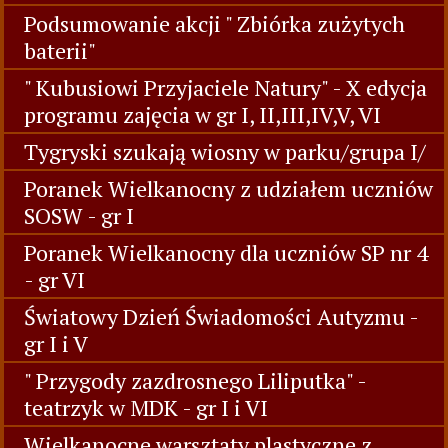
Podsumowanie akcji " Zbiórka zużytych
baterii"
" Kubusiowi Przyjaciele Natury" - X edycja
programu zajęcia w gr I, II,III,IV,V, VI
Tygryski szukają wiosny w parku/grupa I/
Poranek Wielkanocny z udziałem uczniów
SOSW - gr I
Poranek Wielkanocny dla uczniów SP nr 4
- gr VI
Światowy Dzień Świadomości Autyzmu -
gr I i V
" Przygody zazdrosnego Liliputka" -
teatrzyk w MDK - gr I i VI
Wielkanocne warsztaty plastyczne z