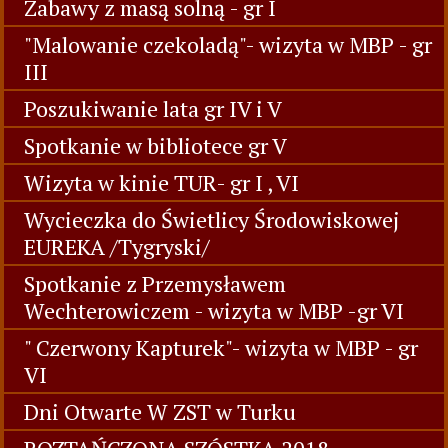
Zabawy z masą solną - gr I
"Malowanie czekoladą"- wizyta w MBP - gr
III
Poszukiwanie lata gr IV i V
Spotkanie w bibliotece gr V
Wizyta w kinie TUR- gr I , VI
Wycieczka do Świetlicy Środowiskowej
EUREKA /Tygryski/
Spotkanie z Przemysławem
Wechterowiczem - wizyta w MBP -gr VI
" Czerwony Kapturek"- wizyta w MBP - gr
VI
Dni Otwarte W ZST w Turku