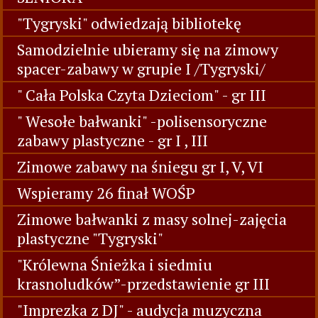
"Tygryski" odwiedzają bibliotekę
Samodzielnie ubieramy się na zimowy
spacer-zabawy w grupie I /Tygryski/
" Cała Polska Czyta Dzieciom" - gr III
" Wesołe bałwanki" -polisensoryczne
zabawy plastyczne - gr I , III
Zimowe zabawy na śniegu gr I, V, VI
Wspieramy 26 finał WOŚP
Zimowe bałwanki z masy solnej-zajęcia
plastyczne "Tygryski"
"Królewna Śnieżka i siedmiu
krasnoludków”-przedstawienie gr III
"Imprezka z DJ" - audycja muzyczna