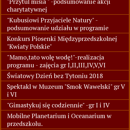
"Przytul misia " -podsumowanie akcji
charytatywnej
"Kubusiowi Przyjaciele Natury" -
podsumowanie udziału w programie
Konkurs Piosenki Międzyprzedszkolnej
"Kwiaty Polskie"
"Mamo,tato wolę wodę!"-realizacja
programu - zajęcia gr I,II,III,IV,V,VI
Światowy Dzień bez Tytoniu 2018
Spektakl w Muzeum "Smok Wawelski" gr V
i VI
"Gimastykuj się codziennie" -gr I i IV
Mobilne Planetarium i Oceanarium w
przedszkolu.