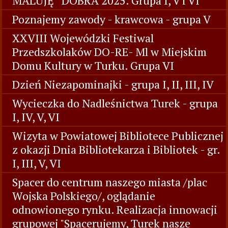
MALUJĘ” DOBRA 2025. Grupa I, V i VI
Poznajemy zawody - krawcowa - grupa V
XXVIII Wojewódzki Festiwal
Przedszkolaków DO-RE- Ml w Miejskim
Domu Kultury w Turku. Grupa VI
Dzień Niezapominajki - grupa I, II, III, IV
Wycieczka do Nadleśnictwa Turek - grupa
I, IV, V, VI
Wizyta w Powiatowej Bibliotece Publicznej
z okazji Dnia Bibliotekarza i Bibliotek - gr.
I, III, V, VI
Spacer do centrum naszego miasta /plac
Wojska Polskiego/, oglądanie
odnowionego rynku. Realizacja innowacji
grupowej "Spacerujemy, Turek nasze