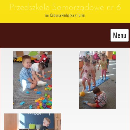
Przedszkole Samorządowe nr 6
im. Kubusia Puchatka w Turku
Menu