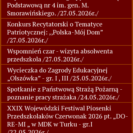
Podstawową nr 4 im. gen. M.
Smorawińskiego. /27.05.2026r./
Konkurs Recytatorski o Tematyce
Patriotycznej: ,,Polska-Mój Dom”
/27.05.2026r./
Wspomnień czar - wizyta absolwenta
przedszkola /27.05.2026r./
Wycieczka do Zagrody Edukacyjnej
„Olszówka” - gr. I , III /25.05.2026r./
Spotkanie z Państwową Strażą Pożarną -
poznanie pracy strażaka /24.05.2026r./
XXIX Wojewódzki Festiwal Piosenki
Przedszkolaków Czerwonak 2026 pt. „DO-
RE-MI „ w MDK w Turku - gr.I
/22.05.2026r./