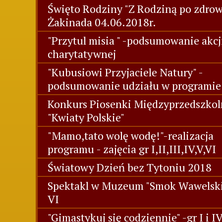
Święto Rodziny "Z Rodziną po zdrowi
Żakinada 04.06.2018r.
"Przytul misia " -podsumowanie akcj
charytatywnej
"Kubusiowi Przyjaciele Natury" -
podsumowanie udziału w programie
Konkurs Piosenki Międzyprzedszkol
"Kwiaty Polskie"
"Mamo,tato wolę wodę!"-realizacja
programu - zajęcia gr I,II,III,IV,V,VI
Światowy Dzień bez Tytoniu 2018
Spektakl w Muzeum "Smok Wawelski"
VI
"Gimastykuj się codziennie" -gr I i I