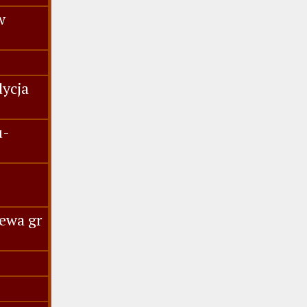
w
dycja
u-
ewa gr