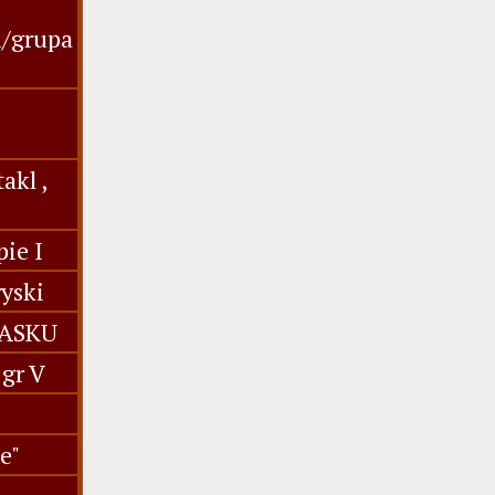
u/grupa
akl ,
ie I
yski
IASKU
gr V
e"