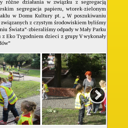
różne działania w związku z segregacją
eskim segregacja papieru, wtorek-zielonym
ktaklu w Domu Kultury pt. „ W poszukiwaniu
ń związanych z czystym środowiskiem byliśmy
taniu Świata”-zbieraliśmy odpady w Mały Parku
u z Eko Tygodniem dzieci z grupy V wykonały
adów”