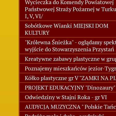
Wycieczka do Komendy Powiatowej
Państwowej Straży Pożarnej w Turk
I, V, VI/
Sobótkowe Wianki MIEJSKI DOM
KULTURY
"Królewna Śnieżka" - oglądamy spekt
wyjście do Stowarzyszenia Przystań
Kreatywne zabawy plastyczne w grup
Poznajemy mieszkańców jezior-Tygr
Kółko plastyczne gr V "ZAMKI NA P
PROJEKT EDUKACYJNY "Dinozaury" 
Odwiedziny w Stajni Roka - gr VI
AUDYCJA MUZYCZNA " Polskie Tańc