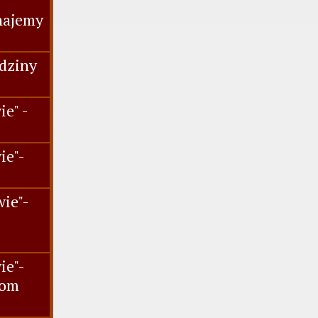
najemy
dziny
e" -
ie"-
.
ie"-
ie"-
iom