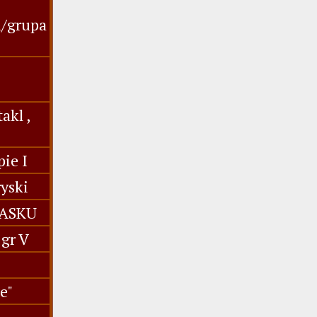
u/grupa
akl ,
ie I
yski
IASKU
gr V
e"