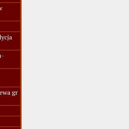
w
dycja
u-
ewa gr