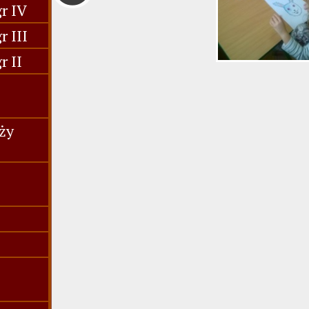
r IV
 III
r II
ży