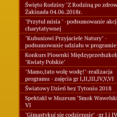
Święto Rodziny "Z Rodziną po zdrowi
Żakinada 04.06.2018r.
"Przytul misia " -podsumowanie akcj
charytatywnej
"Kubusiowi Przyjaciele Natury" -
podsumowanie udziału w programie
Konkurs Piosenki Międzyprzedszkol
"Kwiaty Polskie"
"Mamo,tato wolę wodę!"-realizacja
programu - zajęcia gr I,II,III,IV,V,VI
Światowy Dzień bez Tytoniu 2018
Spektakl w Muzeum "Smok Wawelski"
VI
"Gimastykuj się codziennie" -gr I i I