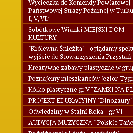
Wycieczka do Komendy Powiatowej
Państwowej Straży Pożarnej w Turk
I, V, VI/
Sobótkowe Wianki MIEJSKI DOM
KULTURY
"Królewna Śnieżka" - oglądamy spekt
wyjście do Stowarzyszenia Przystań
Kreatywne zabawy plastyczne w grup
Poznajemy mieszkańców jezior-Tygr
Kółko plastyczne gr V "ZAMKI NA P
PROJEKT EDUKACYJNY "Dinozaury" 
Odwiedziny w Stajni Roka - gr VI
AUDYCJA MUZYCZNA " Polskie Tańc