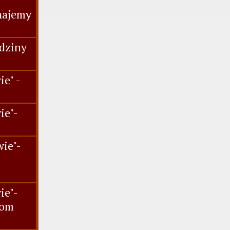
najemy
dziny
e" -
ie"-
.
ie"-
ie"-
iom