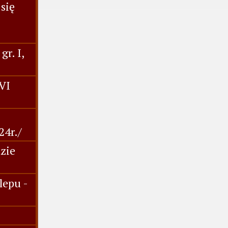
się
r. I,
 VI
24r./
dzie
lepu -