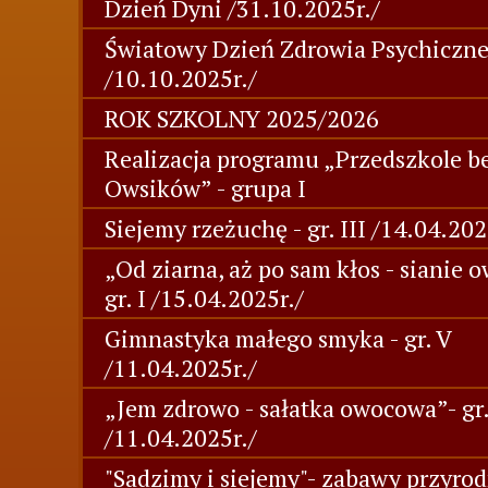
Dzień Dyni /31.10.2025r./
Światowy Dzień Zdrowia Psychiczn
/10.10.2025r./
ROK SZKOLNY 2025/2026
Realizacja programu „Przedszkole b
Owsików” - grupa I
Siejemy rzeżuchę - gr. III /14.04.202
„Od ziarna, aż po sam kłos - sianie o
gr. I /15.04.2025r./
Gimnastyka małego smyka - gr. V
/11.04.2025r./
„Jem zdrowo - sałatka owocowa”- gr.
/11.04.2025r./
"Sadzimy i siejemy"- zabawy przyrod