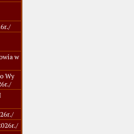
-
6r./
rowia w
co Wy
26r./
I
26r./
2026r./