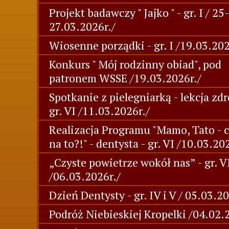
Projekt badawczy " Jajko " - gr. I / 25
27.03.2026r./
Wiosenne porządki - gr. I /19.03.202
Konkurs " Mój rodzinny obiad", pod
patronem WSSE /19.03.2026r./
Spotkanie z pielegniarką - lekcja zd
gr. VI /11.03.2026r./
Realizacja Programu "Mamo, Tato - 
na to?!" - dentysta - gr. VI /10.03.20
„Czyste powietrze wokół nas” - gr. V
/06.03.2026r./
Dzień Dentysty - gr. IV i V / 05.03.20
Podróż Niebieskiej Kropelki /04.02.