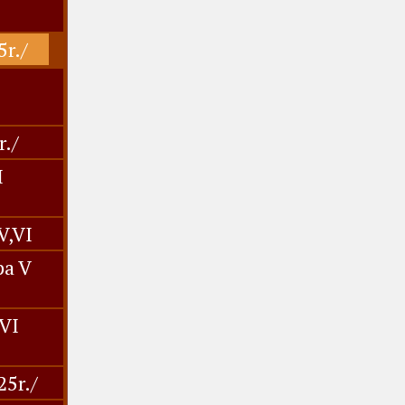
5r./
r./
I
IV,VI
pa V
VI
25r./