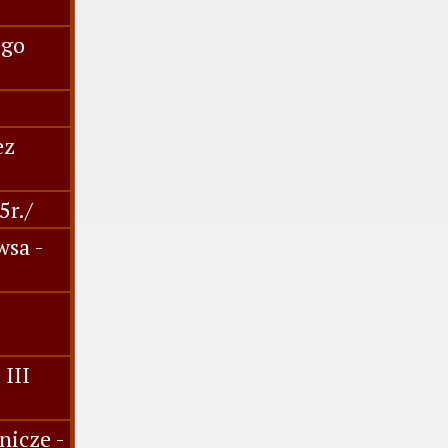
ego
ez
5r./
wsa -
 III
nicze -