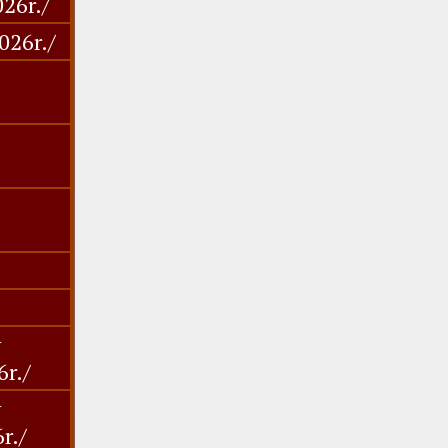
026r./
026r./
y
6r./
y
r./