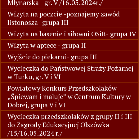
Młynarska - gr. V /16.05.2024r./
Wizyta na poczcie -poznajemy zawód
listonosza- grupa III
Wizyta na basenie i siłowni OSiR- grupa IV
Wizyta w aptece - grupa II
Wyjście do piekarni- grupa III
Wycieczka do Państwowej Straży Pożarnej
w Turku, gr. V i VI
Powiatowy Konkurs Przedszkolaków
„Śpiewam i maluje” w Centrum Kultury w
Dobrej, grupa V i VI
Wycieczka przedszkolaków z grupy II i III
do Zagrody Edukacyjnej Olszówka
/15/16.05.2024 r./