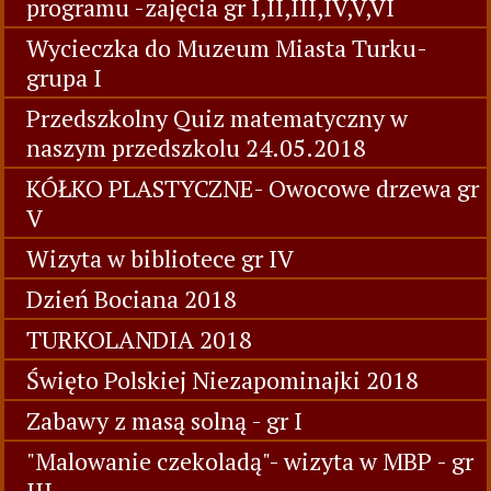
programu -zajęcia gr I,II,III,IV,V,VI
Wycieczka do Muzeum Miasta Turku-
grupa I
Przedszkolny Quiz matematyczny w
naszym przedszkolu 24.05.2018
KÓŁKO PLASTYCZNE- Owocowe drzewa gr
V
Wizyta w bibliotece gr IV
Dzień Bociana 2018
TURKOLANDIA 2018
Święto Polskiej Niezapominajki 2018
Zabawy z masą solną - gr I
"Malowanie czekoladą"- wizyta w MBP - gr
III