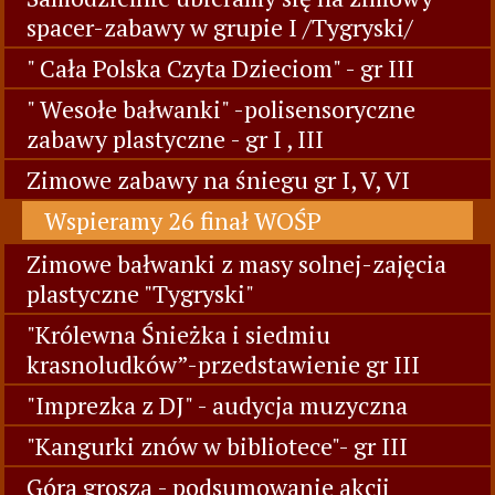
spacer-zabawy w grupie I /Tygryski/
" Cała Polska Czyta Dzieciom" - gr III
" Wesołe bałwanki" -polisensoryczne
zabawy plastyczne - gr I , III
Zimowe zabawy na śniegu gr I, V, VI
Wspieramy 26 finał WOŚP
Zimowe bałwanki z masy solnej-zajęcia
plastyczne "Tygryski"
"Królewna Śnieżka i siedmiu
krasnoludków”-przedstawienie gr III
"Imprezka z DJ" - audycja muzyczna
"Kangurki znów w bibliotece"- gr III
Góra grosza - podsumowanie akcji