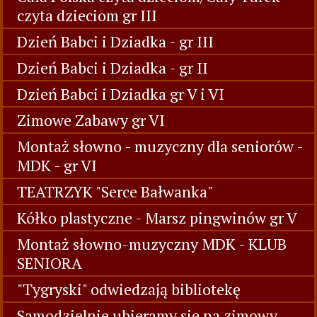
czyta dzieciom gr III
Dzień Babci i Dziadka - gr III
Dzień Babci i Dziadka - gr II
Dzień Babci i Dziadka gr V i VI
Zimowe Zabawy gr VI
Montaż słowno - muzyczny dla seniorów -
MDK - gr VI
TEATRZYK "Serce Bałwanka"
Kółko plastyczne - Marsz pingwinów gr V
Montaż słowno-muzyczny MDK - KLUB
SENIORA
"Tygryski" odwiedzają bibliotekę
Samodzielnie ubieramy się na zimowy