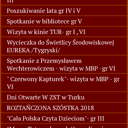
Poszukiwanie lata gr IV i V
Spotkanie w bibliotece gr V
Wizyta w kinie TUR- gr I , VI
Wycieczka do Świetlicy Środowiskowej
EUREKA /Tygryski/
Spotkanie z Przemysławem
Wechterowiczem - wizyta w MBP -gr VI
" Czerwony Kapturek"- wizyta w MBP - gr
VI
Dni Otwarte W ZST w Turku
ROZTAŃCZONA SZÓSTKA 2018
"Cała Polska Czyta Dzieciom"- gr III