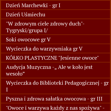
Dzień Marchewki - gr I
Dzień Uśmiechu
"W zdrowym ciele zdrowy duch"-
Tygryski/grupa I/
Soki owocowe gr V
Wycieczka do warzywniaka gr V
KÓŁKO PLASTYCZNE "Jesienne owoce"
Audycja Muzyczna -„ Ale w koło jest
wesoło”
Wycieczka do Biblioteki Pedagogicznej - gr
I
Pyszna i zdrowa sałatka owocowa - gr III
"Owoce i warzywa każdy z nas spożywa" -