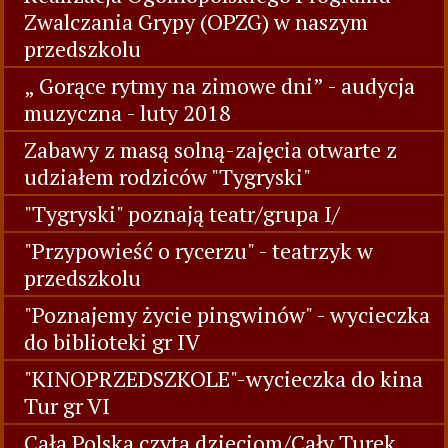
Zwalczania Grypy (OPZG) w naszym
przedszkolu
„ Gorące rytmy na zimowe dni” - audycja
muzyczna - luty 2018
Zabawy z masą solną-zajęcia otwarte z
udziałem rodziców "Tygryski"
"Tygryski" poznają teatr/grupa I/
"Przypowieść o rycerzu" - teatrzyk w
przedszkolu
"Poznajemy życie pingwinów" - wycieczka
do biblioteki gr IV
"KINOPRZEDSZKOLE"-wycieczka do kina
Tur gr VI
Cała Polska czyta dzieciom/Cały Turek