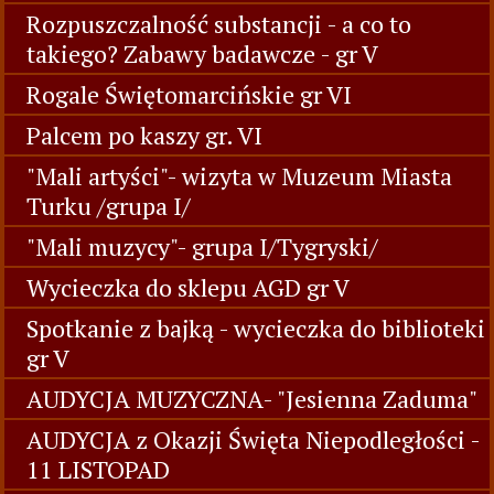
Rozpuszczalność substancji - a co to
takiego? Zabawy badawcze - gr V
Rogale Świętomarcińskie gr VI
Palcem po kaszy gr. VI
"Mali artyści"- wizyta w Muzeum Miasta
Turku /grupa I/
"Mali muzycy"- grupa I/Tygryski/
Wycieczka do sklepu AGD gr V
Spotkanie z bajką - wycieczka do biblioteki
gr V
AUDYCJA MUZYCZNA- "Jesienna Zaduma"
AUDYCJA z Okazji Święta Niepodległości -
11 LISTOPAD