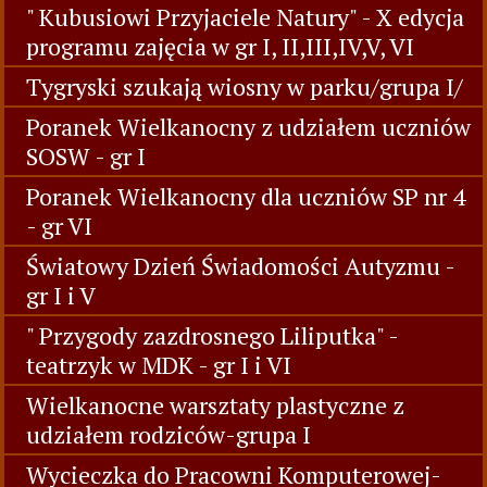
" Kubusiowi Przyjaciele Natury" - X edycja
programu zajęcia w gr I, II,III,IV,V, VI
Tygryski szukają wiosny w parku/grupa I/
Poranek Wielkanocny z udziałem uczniów
SOSW - gr I
Poranek Wielkanocny dla uczniów SP nr 4
- gr VI
Światowy Dzień Świadomości Autyzmu -
gr I i V
" Przygody zazdrosnego Liliputka" -
teatrzyk w MDK - gr I i VI
Wielkanocne warsztaty plastyczne z
udziałem rodziców-grupa I
Wycieczka do Pracowni Komputerowej-