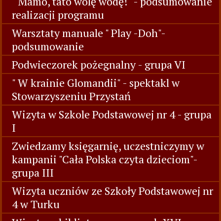
" Mamo, tato wolę wodę!" - podsumowanie
realizacji programu
Warsztaty manuale " Play -Doh"-
podsumowanie
Podwieczorek pożegnalny - grupa VI
" W krainie Glomandii" - spektakl w
Stowarzyszeniu Przystań
Wizyta w Szkole Podstawowej nr 4 - grupa
I
Zwiedzamy księgarnię, uczestniczymy w
kampanii "Cała Polska czyta dzieciom"-
grupa III
Wizyta uczniów ze Szkoły Podstawowej nr
4 w Turku