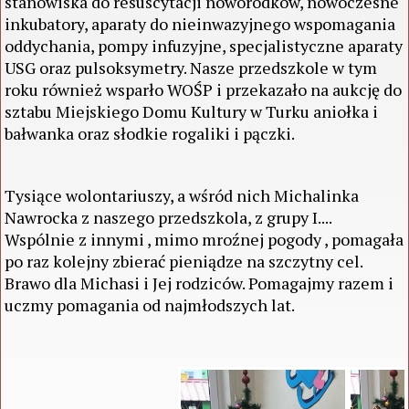
stanowiska do resuscytacji noworodków, nowoczesne
inkubatory, aparaty do nieinwazyjnego wspomagania
oddychania, pompy infuzyjne, specjalistyczne aparaty
USG oraz pulsoksymetry. Nasze przedszkole w tym
roku również wsparło WOŚP i przekazało na aukcję do
sztabu Miejskiego Domu Kultury w Turku aniołka i
bałwanka oraz słodkie rogaliki i pączki.
Tysiące wolontariuszy, a wśród nich Michalinka
Nawrocka z naszego przedszkola, z grupy I....
Wspólnie z innymi , mimo mroźnej pogody , pomagała
po raz kolejny zbierać pieniądze na szczytny cel.
Brawo dla Michasi i Jej rodziców. Pomagajmy razem i
uczmy pomagania od najmłodszych lat.