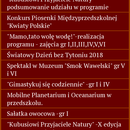
podsumowanie udziału w programie
Konkurs Piosenki Międzyprzedszkolnej
"Kwiaty Polskie"
"Mamo,tato wolę wodę!"-realizacja
programu - zajęcia gr I,II,III,IV,V,VI
Światowy Dzień bez Tytoniu 2018
Spektakl w Muzeum "Smok Wawelski" gr V
i VI
"Gimastykuj się codziennie" -gr I i IV
Mobilne Planetarium i Oceanarium w
przedszkolu.
Sałatka owocowa -gr I
"Kubusiowi Przyjaciele Natury" -X edycja