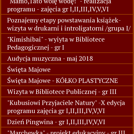
"Mamo,Tato wolę wodę!" - realizacja
programu - zajęcia gr I,II,III,IV,V,VI
Poznajemy etapy powstawania książek-
wizyta w drukarni i introligatorni /grupa I/
"Kimishibai" - wyiyta w Bibliotece
Pedagogicznej - gr I
Audycja muzyczna - maj 2018
Święta Majowe
Święta Majowe - KÓŁKO PLASTYCZNE
Wizyta w Bibliotece Publicznej - gr III
"Kubusiowi Przyjaciele Natury" -X edycja
programu zajęcia gr I,II,III,IV,V,VI
Dzień Pingwina - gr I,II,III,IV,V,VI
"Marchewka" - projekt edukacyjny - gr III