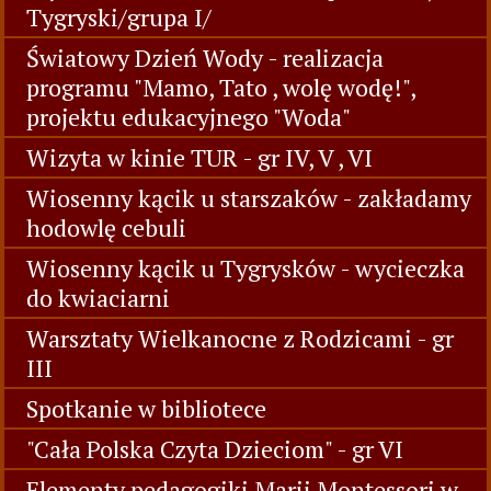
Tygryski/grupa I/
Światowy Dzień Wody - realizacja
programu "Mamo, Tato , wolę wodę!",
projektu edukacyjnego "Woda"
Wizyta w kinie TUR - gr IV, V , VI
Wiosenny kącik u starszaków - zakładamy
hodowlę cebuli
Wiosenny kącik u Tygrysków - wycieczka
do kwiaciarni
Warsztaty Wielkanocne z Rodzicami - gr
III
Spotkanie w bibliotece
"Cała Polska Czyta Dzieciom" - gr VI
Elementy pedagogiki Marii Montessori w