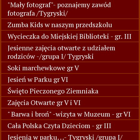
"Mały fotograf"- poznajemy zawód
fotografa /Tygryski/
Zumba Kids w naszym przedszkolu
Wycieczka do Miejskiej Biblioteki - gr. III
Jesienne zajęcia otwarte z udziałem
rodziców -/grupa I/ Tygryski
Soki marchewkowe gr V
Jesień w Parku gr VI
Święto Pieczonego Ziemniaka
Zajęcia Otwarte gr V i VI
" Barwa i broń" -wizyta w Muzeum - gr VI
Cała Polska Czyta Dzieciom - gr III
Jesienią w parku...- Tygryski /grupa I/