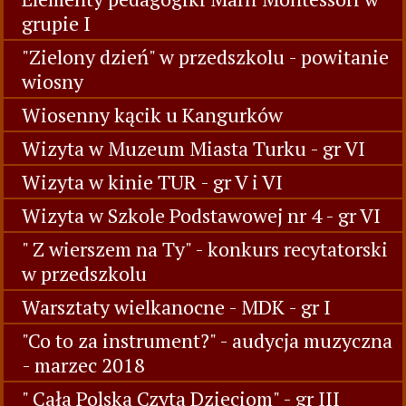
grupie I
"Zielony dzień" w przedszkolu - powitanie
wiosny
Wiosenny kącik u Kangurków
Wizyta w Muzeum Miasta Turku - gr VI
Wizyta w kinie TUR - gr V i VI
Wizyta w Szkole Podstawowej nr 4 - gr VI
" Z wierszem na Ty" - konkurs recytatorski
w przedszkolu
Warsztaty wielkanocne - MDK - gr I
"Co to za instrument?" - audycja muzyczna
- marzec 2018
" Cała Polska Czyta Dzieciom" - gr III