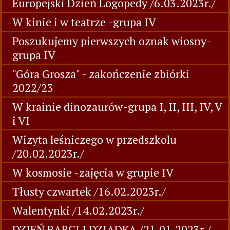
Europejski Dzień Logopedy /6.03.2023r./
W kinie i w teatrze -grupa IV
Poszukujemy pierwszych oznak wiosny-
grupa IV
"Góra Grosza" - zakończenie zbiórki
2022/23
W krainie dinozaurów-grupa I, II, III, IV, V
i VI
Wizyta leśniczego w przedszkolu
/20.02.2023r./
W kosmosie -zajęcia w grupie IV
Tłusty czwartek /16.02.2023r./
Walentynki /14.02.2023r./
DZIEŃ BABCI I DZIADKA /21.01.2023r./