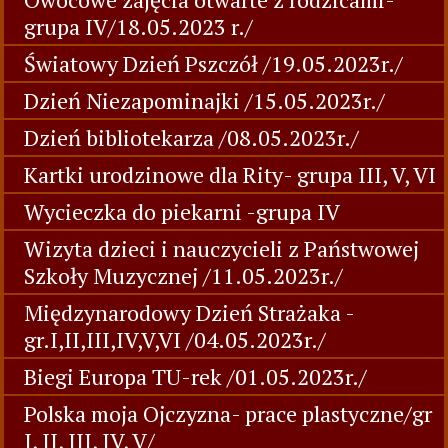
grupa IV/18.05.2023 r./
Światowy Dzień Pszczół /19.05.2023r./
Dzień Niezapominajki /15.05.2023r./
Dzień bibliotekarza /08.05.2023r./
Kartki urodzinowe dla Rity- grupa III, V, VI
Wycieczka do piekarni -grupa IV
Wizyta dzieci i nauczycieli z Państwowej
Szkoły Muzycznej /11.05.2023r./
Międzynarodowy Dzień Strażaka -
gr.I,II,III,IV,V,VI /04.05.2023r./
Biegi Europa TU-rek /01.05.2023r./
Polska moja Ojczyzna- prace plastyczne/gr
I, II, III, IV, V/