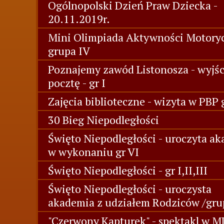
Ogólnopolski Dzień Praw Dziecka -
20.11.2019r.
Mini Olimpiada Aktywności Motory
grupa IV
Poznajemy zawód Listonosza - wyjśc
pocztę - gr I
Zajęcia biblioteczne - wizyta w PBP 
30 Bieg Niepodległości
Święto Niepodległości - uroczyta a
w wykonaniu gr VI
Święto Niepodległości - gr I,II,III
Święto Niepodległości - uroczysta
akademia z udziałem Rodziców /gru
"Czerwony Kapturek" - spektakl w 