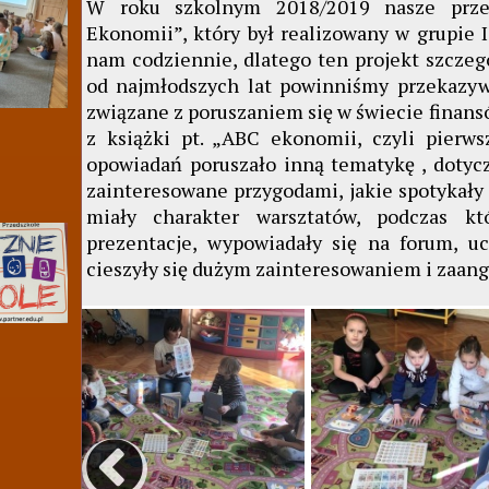
W roku szkolnym 2018/2019 nasze przed
Ekonomii”, który był realizowany w grupie I
nam codziennie, dlatego ten projekt szczegó
od najmłodszych lat powinniśmy przekazyw
związane z poruszaniem się w świecie finans
z książki pt. „ABC ekonomii, czyli pierw
opowiadań poruszało inną tematykę , dotycz
zainteresowane przygodami, jakie spotykały 
miały charakter warsztatów, podczas kt
prezentacje, wypowiadały się na forum, u
cieszyły się dużym zainteresowaniem i zaa