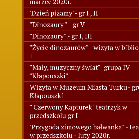
marzec 2020r.
'Dzień piżamy"- gr I , II
"Dinozaury " - gr V
"Dinozaury" - gr I, III
"Życie dinozaurów" - wizyta w biblio
I
"Mały, muzyczny świat"- grupa IV
"Kłapouszki"
Wizyta w Muzeum Miasta Turku- gr
Kłapouszki
" Czerwony Kapturek" teatrzyk w
przedszkolu gr I
'Przygoda zimowego bałwanka" - tea
w przedszkolu - luty 2020r.