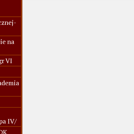
cznej-
ie na
gr VI
kademia
pa IV/
MDK