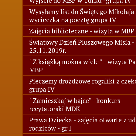
Wyjście do MBP w Turku -grupa IV
Wysyłamy list do Świętego Mikołaja
wycieczka na pocztę grupa IV
Zajęcia biblioteczne - wizyta w MBP 
Światowy Dzień Pluszowego Misia -
25.11.2019r.
" Z książką można wiele " - wizyta Pa
MBP
Pieczemy drożdżowe rogaliki z czek
grupa IV
" Zamieszkaj w bajce" - konkurs
recytatorski MDK
Prawa Dziecka - zajęcia otwarte z u
rodziców - gr I