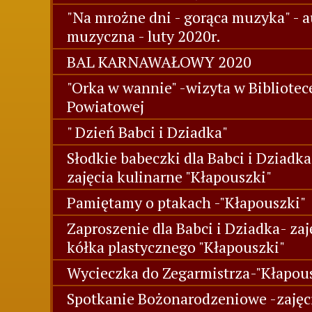
"Na mrożne dni - gorąca muzyka" - a
muzyczna - luty 2020r.
BAL KARNAWAŁOWY 2020
"Orka w wannie" -wizyta w Bibliotec
Powiatowej
" Dzień Babci i Dziadka"
Słodkie babeczki dla Babci i Dziadka
zajęcia kulinarne "Kłapouszki"
Pamiętamy o ptakach -"Kłapouszki"
Zaproszenie dla Babci i Dziadka- zaj
kółka plastycznego "Kłapouszki"
Wycieczka do Zegarmistrza-"Kłapou
Spotkanie Bożonarodzeniowe -zajęc