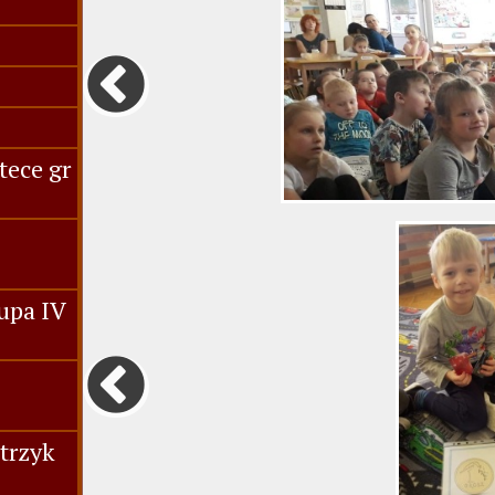
tece gr
upa IV
trzyk