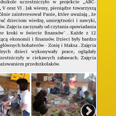
szkole uczestniczyło w projekcie „ABC-
, V oraz VI . Jak wiemy, pieniądze towarzyszą
lnie zainteresował Panie, które uważają , że
ać dzieciom wiedzę, umiejętności i nawyki,
ów. Zajęcia zaczynały od czytania opowiadania
sze kroki w świecie finansów" . Każde z 12
ącą ekonomii i finansów. Dzieci były bardzo
głównych bohaterów - Zosię i Maksa . Zajęcia
órych dzieci wykonywały prace, oglądały
czestniczyły w ciekawych zabawach. Zajęcia
ngażowaniem przedszkolaków.