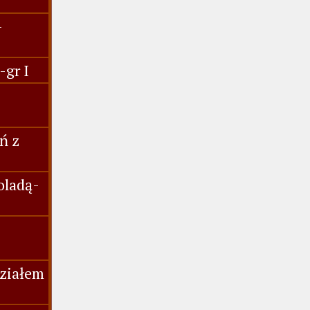
-
-gr I
ń z
oladą-
działem