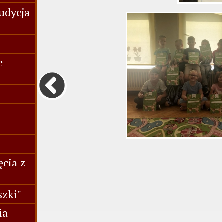
udycja
e
-
ęcia z
szki"
ia