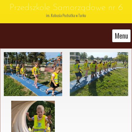
Przedszkole Samorządowe nr 6
im. Kubusia Puchatka w Turku
Menu