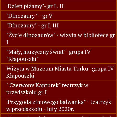
'Dzień piżamy"- gr I , II
"Dinozaury " - gr V
"Dinozaury" - gr I, III
"Życie dinozaurów" - wizyta w bibliotece gr
I
"Mały, muzyczny świat"- grupa IV
"Kłapouszki"
Wizyta w Muzeum Miasta Turku- grupa IV
Kłapouszki
" Czerwony Kapturek" teatrzyk w
przedszkolu gr I
'Przygoda zimowego bałwanka" - teatrzyk
w przedszkolu - luty 2020r.