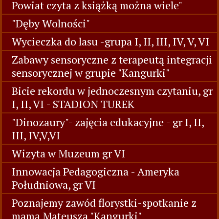
Powiat czyta z książką można wiele"
"Dęby Wolności"
Wycieczka do lasu -grupa I, II, III, IV, V, VI
Zabawy sensoryczne z terapeutą integracji
sensorycznej w grupie "Kangurki"
Bicie rekordu w jednoczesnym czytaniu, gr
I, II, VI - STADION TUREK
"Dinozaury"- zajęcia edukacyjne - gr I, II,
III, IV,V,VI
Wizyta w Muzeum gr VI
Innowacja Pedagogiczna - Ameryka
Południowa, gr VI
Poznajemy zawód florystki-spotkanie z
mamą Mateusza "Kangurki"