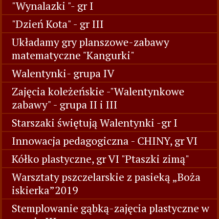
"Wynalazki "- gr I
"Dzień Kota" - gr III
Układamy gry planszowe-zabawy
matematyczne "Kangurki"
Walentynki- grupa IV
Zajęcia koleżeńskie -"Walentynkowe
zabawy" - grupa II i III
Starszaki świętują Walentynki -gr I
Innowacja pedagogiczna - CHINY, gr VI
Kółko plastyczne, gr VI "Ptaszki zimą"
Warsztaty pszczelarskie z pasieką „Boża
iskierka”2019
Stemplowanie gąbką-zajęcia plastyczne w