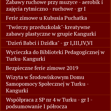
Zabawy ruchowe przy muzyce - aerobik i
zajęcia rytmiczno - ruchowe - gr I
Ferie zimowe u Kubusia Puchatka
"Twórczy przedszkolak"-kreatywne
zabawy plastyczne w grupie Kangurki
"Dzień Babci i Dzidka" - gr I,III,IV,VI
Wycieczka do Biblioteki Pedagogicznej w
Turku-Kangurki
Bezpieczne ferie zimowe 2019
Wizyta w Środowiskowym Domu
Samopomocy Społecznej w Turku -
Kangurki
Współpraca z SP nr 4 w Turku - gr I -
podsumowanie I półrocza