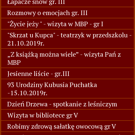
Łapacze snów gr. III
Rozmowy o emocjach gr. III
"Życie jeży " - wizyta w MBP - gr I
"Skrzat u Kupca" - teatrzyk w przedszkolu -
21.10.2019r.
„Z książką można wiele” - wizyta Pań z
MBP
Jesienne liście - gr.III
93 Urodziny Kubusia Puchatka
-15.10.2019r.
Dzień Drzewa - spotkanie z leśniczym
Wizyta w bibliotece gr V
Robimy zdrową sałatkę owocową gr V