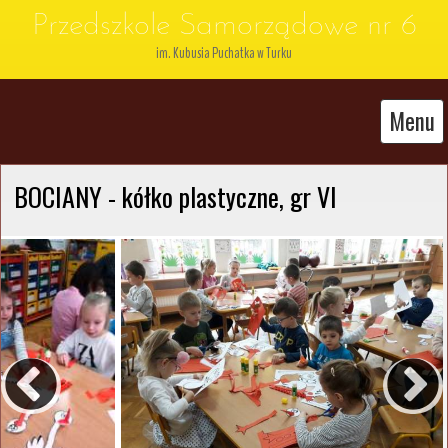
Przedszkole Samorządowe nr 6
im. Kubusia Puchatka w Turku
Menu
BOCIANY - kółko plastyczne, gr VI