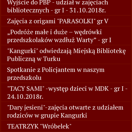
Wyjście do PBP - udział w zajęciach
bibliotecznych - gr I - 31.10.2018r.
Zajęcia z origami "PARASOLKI" gr V
„Podróże małe i duże – wędrówki
przedszkolaków wzdłuż Warty” - gr I
"Kangurki" odwiedzają Miejską Bibliotekę
Publiczną w Turku
Spotkanie z Policjantem w naszym
przedszkolu
"TACY SAMI" -występ dzieci w MDK - gr I -
24.10.2018r.
"Dary jesieni"-zajęcia otwarte z udziałem
rodziców w grupie Kangurki
TEATRZYK "Wróbelek"