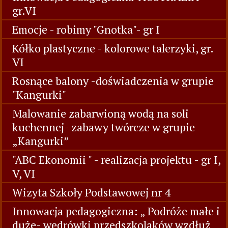
gr.VI
Emocje - robimy "Gnotka"- gr I
Kółko plastyczne - kolorowe talerzyki, gr.
VI
Rosnące balony -doświadczenia w grupie
"Kangurki"
Malowanie zabarwioną wodą na soli
kuchennej- zabawy twórcze w grupie
„Kangurki”
"ABC Ekonomii " - realizacja projektu - gr I,
V, VI
Wizyta Szkoły Podstawowej nr 4
Innowacja pedagogiczna: „ Podróże małe i
duże- wędrówki przedszkolaków wzdłuż