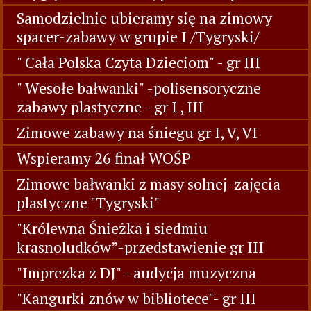
Samodzielnie ubieramy się na zimowy
spacer-zabawy w grupie I /Tygryski/
" Cała Polska Czyta Dzieciom" - gr III
" Wesołe bałwanki" -polisensoryczne
zabawy plastyczne - gr I , III
Zimowe zabawy na śniegu gr I, V, VI
Wspieramy 26 finał WOŚP
Zimowe bałwanki z masy solnej-zajęcia
plastyczne "Tygryski"
"Królewna Śnieżka i siedmiu
krasnoludków”-przedstawienie gr III
"Imprezka z DJ" - audycja muzyczna
"Kangurki znów w bibliotece"- gr III