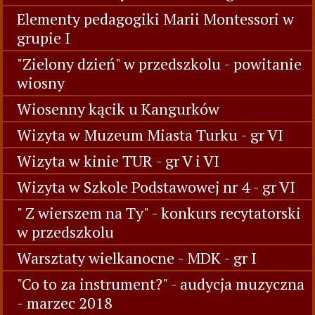
Elementy pedagogiki Marii Montessori w
grupie I
"Zielony dzień" w przedszkolu - powitanie
wiosny
Wiosenny kącik u Kangurków
Wizyta w Muzeum Miasta Turku - gr VI
Wizyta w kinie TUR - gr V i VI
Wizyta w Szkole Podstawowej nr 4 - gr VI
" Z wierszem na Ty" - konkurs recytatorski
w przedszkolu
Warsztaty wielkanocne - MDK - gr I
"Co to za instrument?" - audycja muzyczna
- marzec 2018