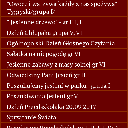
"Owoce i warzywa każdy z nas spożywa" -
Tygryski/grupa I/
" Jesienne drzewo" - gr III, I
Dzień Chłopaka grupa V, VI
Ogólnopolski Dzień Głośnego Czytania
Sałatka na niepogodę gr VI
Jesienne zabawy z masy solnej gr VI
Odwiedziny Pani Jesień gr II
Poszukujemy jesieni w parku -grupa I
Poszukiwania Jesieni gr V
Dzień Przedszkolaka 20.09 2017
Sprzątanie Świata
Bezpieczny Przedszkolak gr I, II, III, IV, V,