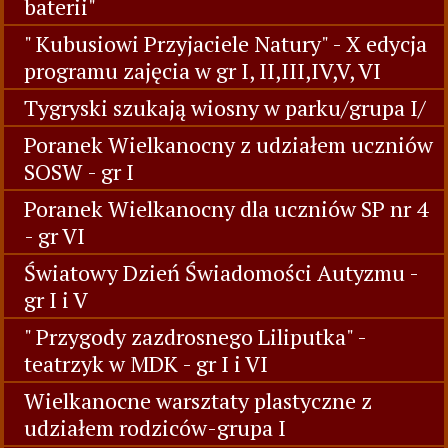
baterii"
" Kubusiowi Przyjaciele Natury" - X edycja
programu zajęcia w gr I, II,III,IV,V, VI
Tygryski szukają wiosny w parku/grupa I/
Poranek Wielkanocny z udziałem uczniów
SOSW - gr I
Poranek Wielkanocny dla uczniów SP nr 4
- gr VI
Światowy Dzień Świadomości Autyzmu -
gr I i V
" Przygody zazdrosnego Liliputka" -
teatrzyk w MDK - gr I i VI
Wielkanocne warsztaty plastyczne z
udziałem rodziców-grupa I