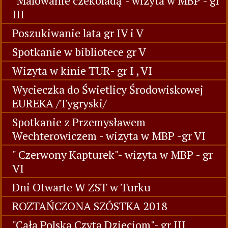
"Malowanie czekoladą"- wizyta w MBP - gr
III
Poszukiwanie lata gr IV i V
Spotkanie w bibliotece gr V
Wizyta w kinie TUR- gr I , VI
Wycieczka do Świetlicy Środowiskowej
EUREKA /Tygryski/
Spotkanie z Przemysławem
Wechterowiczem - wizyta w MBP -gr VI
" Czerwony Kapturek"- wizyta w MBP - gr
VI
Dni Otwarte W ZST w Turku
ROZTAŃCZONA SZÓSTKA 2018
"Cała Polska Czyta Dzieciom"- gr III