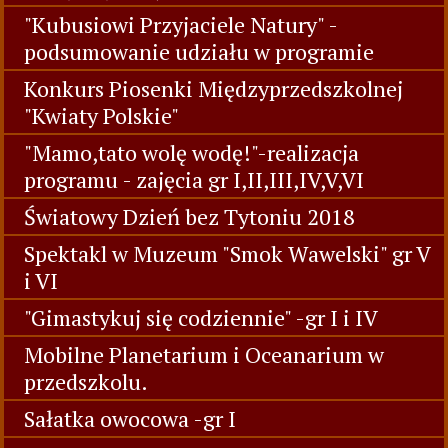
"Kubusiowi Przyjaciele Natury" -
podsumowanie udziału w programie
Konkurs Piosenki Międzyprzedszkolnej
"Kwiaty Polskie"
"Mamo,tato wolę wodę!"-realizacja
programu - zajęcia gr I,II,III,IV,V,VI
Światowy Dzień bez Tytoniu 2018
Spektakl w Muzeum "Smok Wawelski" gr V
i VI
"Gimastykuj się codziennie" -gr I i IV
Mobilne Planetarium i Oceanarium w
przedszkolu.
Sałatka owocowa -gr I