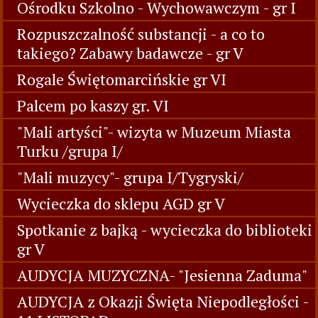
Ośrodku Szkolno - Wychowawczym - gr I
Rozpuszczalność substancji - a co to
takiego? Zabawy badawcze - gr V
Rogale Świętomarcińskie gr VI
Palcem po kaszy gr. VI
"Mali artyści"- wizyta w Muzeum Miasta
Turku /grupa I/
"Mali muzycy"- grupa I/Tygryski/
Wycieczka do sklepu AGD gr V
Spotkanie z bajką - wycieczka do biblioteki
gr V
AUDYCJA MUZYCZNA- "Jesienna Zaduma"
AUDYCJA z Okazji Święta Niepodległości -