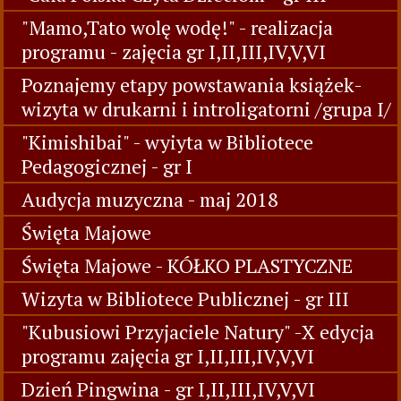
"Mamo,Tato wolę wodę!" - realizacja
programu - zajęcia gr I,II,III,IV,V,VI
Poznajemy etapy powstawania książek-
wizyta w drukarni i introligatorni /grupa I/
"Kimishibai" - wyiyta w Bibliotece
Pedagogicznej - gr I
Audycja muzyczna - maj 2018
Święta Majowe
Święta Majowe - KÓŁKO PLASTYCZNE
Wizyta w Bibliotece Publicznej - gr III
"Kubusiowi Przyjaciele Natury" -X edycja
programu zajęcia gr I,II,III,IV,V,VI
Dzień Pingwina - gr I,II,III,IV,V,VI