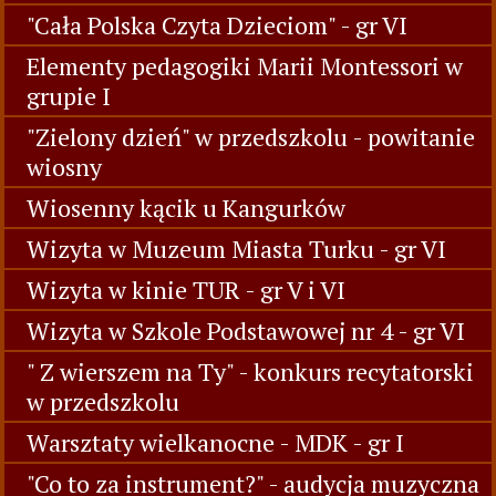
"Cała Polska Czyta Dzieciom" - gr VI
Elementy pedagogiki Marii Montessori w
grupie I
"Zielony dzień" w przedszkolu - powitanie
wiosny
Wiosenny kącik u Kangurków
Wizyta w Muzeum Miasta Turku - gr VI
Wizyta w kinie TUR - gr V i VI
Wizyta w Szkole Podstawowej nr 4 - gr VI
" Z wierszem na Ty" - konkurs recytatorski
w przedszkolu
Warsztaty wielkanocne - MDK - gr I
"Co to za instrument?" - audycja muzyczna