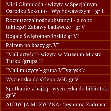
Mini Olimpiada - wizyta w Specjalnym
Ośrodku Szkolno - Wychowawczym - gr I
Rozpuszczalność substancji - a co to
takiego? Zabawy badawcze - gr V
Rogale Świętomarcińskie gr VI
Palcem po kaszy gr. VI
"Mali artyści"- wizyta w Muzeum Miasta
Turku /grupa I/
"Mali muzycy"- grupa I/Tygryski/
Wycieczka do sklepu AGD gr V
Spotkanie z bajką - wycieczka do biblioteki
gr V
AUDYCJA MUZYCZNA- "Jesienna Zaduma"