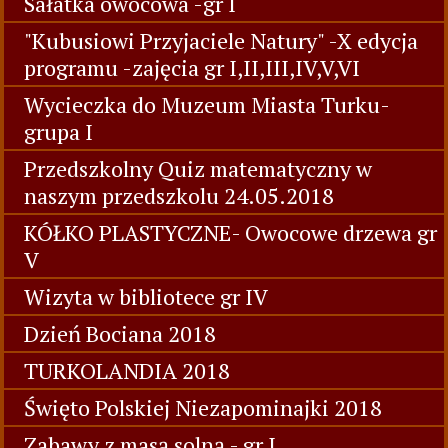
Sałatka owocowa -gr I
"Kubusiowi Przyjaciele Natury" -X edycja
programu -zajęcia gr I,II,III,IV,V,VI
Wycieczka do Muzeum Miasta Turku-
grupa I
Przedszkolny Quiz matematyczny w
naszym przedszkolu 24.05.2018
KÓŁKO PLASTYCZNE- Owocowe drzewa gr
V
Wizyta w bibliotece gr IV
Dzień Bociana 2018
TURKOLANDIA 2018
Święto Polskiej Niezapominajki 2018
Zabawy z masą solną - gr I