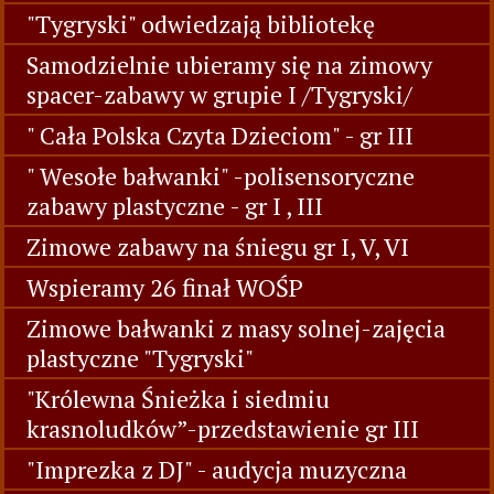
"Tygryski" odwiedzają bibliotekę
Samodzielnie ubieramy się na zimowy
spacer-zabawy w grupie I /Tygryski/
" Cała Polska Czyta Dzieciom" - gr III
" Wesołe bałwanki" -polisensoryczne
zabawy plastyczne - gr I , III
Zimowe zabawy na śniegu gr I, V, VI
Wspieramy 26 finał WOŚP
Zimowe bałwanki z masy solnej-zajęcia
plastyczne "Tygryski"
"Królewna Śnieżka i siedmiu
krasnoludków”-przedstawienie gr III
"Imprezka z DJ" - audycja muzyczna