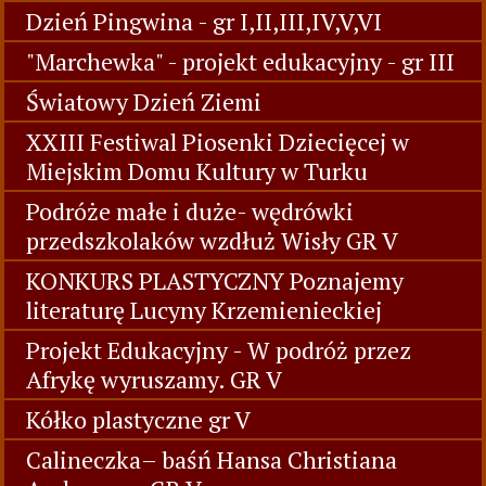
Dzień Pingwina - gr I,II,III,IV,V,VI
"Marchewka" - projekt edukacyjny - gr III
Światowy Dzień Ziemi
XXIII Festiwal Piosenki Dziecięcej w
Miejskim Domu Kultury w Turku
Podróże małe i duże- wędrówki
przedszkolaków wzdłuż Wisły GR V
KONKURS PLASTYCZNY Poznajemy
literaturę Lucyny Krzemienieckiej
Projekt Edukacyjny - W podróż przez
Afrykę wyruszamy. GR V
Kółko plastyczne gr V
Calineczka– baśń Hansa Christiana