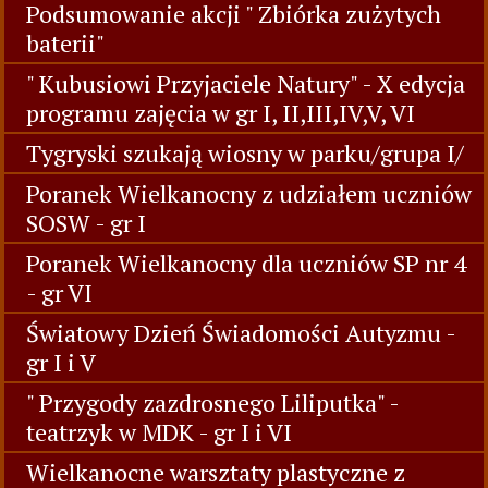
Podsumowanie akcji " Zbiórka zużytych
baterii"
" Kubusiowi Przyjaciele Natury" - X edycja
programu zajęcia w gr I, II,III,IV,V, VI
Tygryski szukają wiosny w parku/grupa I/
Poranek Wielkanocny z udziałem uczniów
SOSW - gr I
Poranek Wielkanocny dla uczniów SP nr 4
- gr VI
Światowy Dzień Świadomości Autyzmu -
gr I i V
" Przygody zazdrosnego Liliputka" -
teatrzyk w MDK - gr I i VI
Wielkanocne warsztaty plastyczne z