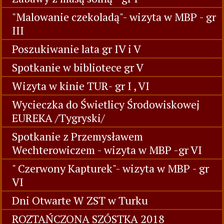
"Malowanie czekoladą"- wizyta w MBP - gr
III
Poszukiwanie lata gr IV i V
Spotkanie w bibliotece gr V
Wizyta w kinie TUR- gr I , VI
Wycieczka do Świetlicy Środowiskowej
EUREKA /Tygryski/
Spotkanie z Przemysławem
Wechterowiczem - wizyta w MBP -gr VI
" Czerwony Kapturek"- wizyta w MBP - gr
VI
Dni Otwarte W ZST w Turku
ROZTAŃCZONA SZÓSTKA 2018