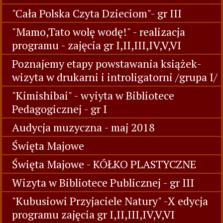
"Cała Polska Czyta Dzieciom"- gr III
"Mamo,Tato wolę wodę!" - realizacja
programu - zajęcia gr I,II,III,IV,V,VI
Poznajemy etapy powstawania książek-
wizyta w drukarni i introligatorni /grupa I/
"Kimishibai" - wyiyta w Bibliotece
Pedagogicznej - gr I
Audycja muzyczna - maj 2018
Święta Majowe
Święta Majowe - KÓŁKO PLASTYCZNE
Wizyta w Bibliotece Publicznej - gr III
"Kubusiowi Przyjaciele Natury" -X edycja
programu zajęcia gr I,II,III,IV,V,VI