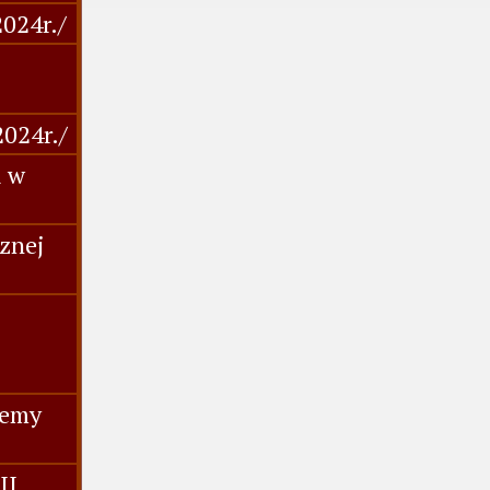
2024r./
2024r./
i w
cznej
-
jemy
II