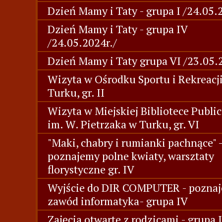
Dzień Mamy i Taty - grupa I /24.05.
Dzień Mamy i Taty - grupa IV
/24.05.2024r./
Dzień Mamy i Taty grupa VI /23.05.
Wizyta w Ośrodku Sportu i Rekreacj
Turku, gr. II
Wizyta w Miejskiej Bibliotece Publi
im. W. Pietrzaka w Turku, gr. VI
"Maki, chabry i rumianki pachnące" 
poznajemy polne kwiaty, warsztaty
florystyczne gr. IV
Wyjście do DIR COMPUTER - pozna
zawód informatyka- grupa IV
Zajęcia otwarte z rodzicami - grupa I