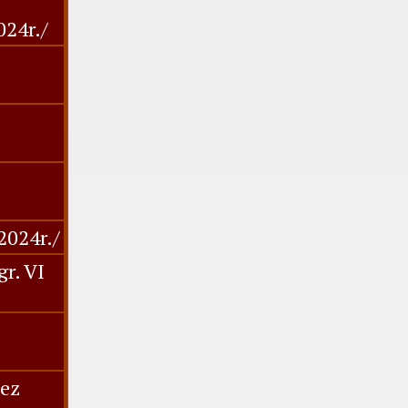
024r./
2024r./
gr. VI
ez