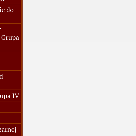
ie do
y
 Grupa
d
rupa IV
żarnej