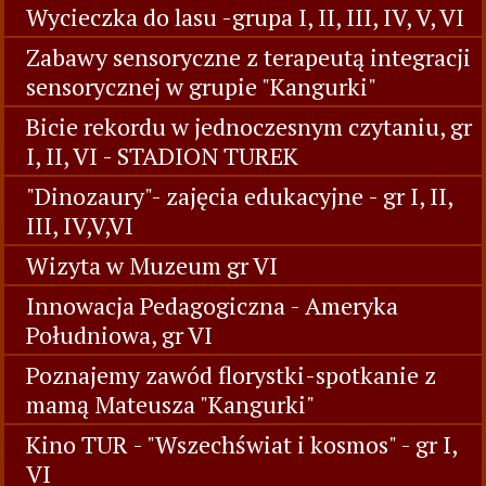
Wycieczka do lasu -grupa I, II, III, IV, V, VI
Zabawy sensoryczne z terapeutą integracji
sensorycznej w grupie "Kangurki"
Bicie rekordu w jednoczesnym czytaniu, gr
I, II, VI - STADION TUREK
"Dinozaury"- zajęcia edukacyjne - gr I, II,
III, IV,V,VI
Wizyta w Muzeum gr VI
Innowacja Pedagogiczna - Ameryka
Południowa, gr VI
Poznajemy zawód florystki-spotkanie z
mamą Mateusza "Kangurki"
Kino TUR - "Wszechświat i kosmos" - gr I,
VI