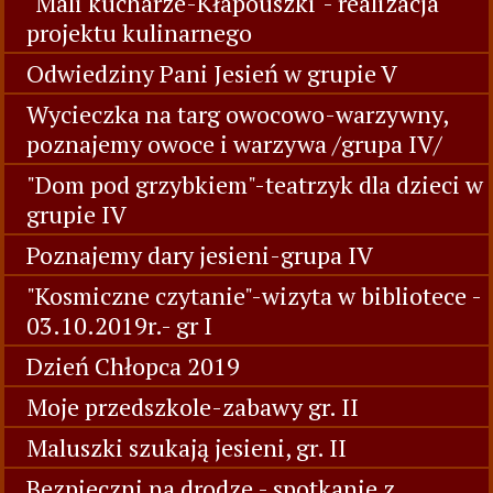
"Mali kucharze-Kłapouszki"- realizacja
projektu kulinarnego
Odwiedziny Pani Jesień w grupie V
Wycieczka na targ owocowo-warzywny,
poznajemy owoce i warzywa /grupa IV/
"Dom pod grzybkiem"-teatrzyk dla dzieci w
grupie IV
Poznajemy dary jesieni-grupa IV
"Kosmiczne czytanie"-wizyta w bibliotece -
03.10.2019r.- gr I
Dzień Chłopca 2019
Moje przedszkole-zabawy gr. II
Maluszki szukają jesieni, gr. II
Bezpieczni na drodze - spotkanie z