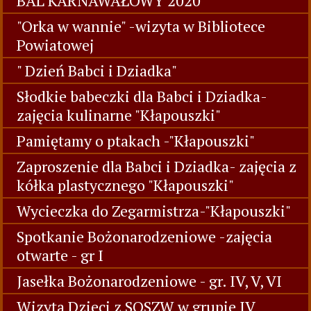
BAL KARNAWAŁOWY 2020
"Orka w wannie" -wizyta w Bibliotece
Powiatowej
" Dzień Babci i Dziadka"
Słodkie babeczki dla Babci i Dziadka-
zajęcia kulinarne "Kłapouszki"
Pamiętamy o ptakach -"Kłapouszki"
Zaproszenie dla Babci i Dziadka- zajęcia z
kółka plastycznego "Kłapouszki"
Wycieczka do Zegarmistrza-"Kłapouszki"
Spotkanie Bożonarodzeniowe -zajęcia
otwarte - gr I
Jasełka Bożonarodzeniowe - gr. IV, V, VI
Wizyta Dzieci z SOSZW w grupie IV