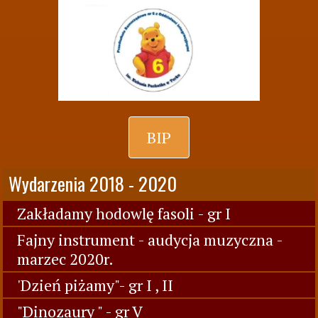
BIP
Wydarzenia 2018 - 2020
Zakładamy hodowlę fasoli - gr I
Fajny instrument - audycja muzyczna -
marzec 2020r.
'Dzień piżamy"- gr I , II
"Dinozaury " - gr V