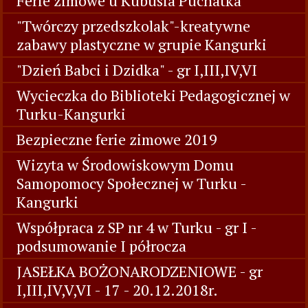
Ferie zimowe u Kubusia Puchatka
"Twórczy przedszkolak"-kreatywne
zabawy plastyczne w grupie Kangurki
"Dzień Babci i Dzidka" - gr I,III,IV,VI
Wycieczka do Biblioteki Pedagogicznej w
Turku-Kangurki
Bezpieczne ferie zimowe 2019
Wizyta w Środowiskowym Domu
Samopomocy Społecznej w Turku -
Kangurki
Współpraca z SP nr 4 w Turku - gr I -
podsumowanie I półrocza
JASEŁKA BOŻONARODZENIOWE - gr
I,III,IV,V,VI - 17 - 20.12.2018r.