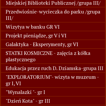
Miejskiej Biblioteki Publicznej /grupa III/
Przedwiośnie-wycieczka do parku /grupa
III/
Wizytya w banku GR VI
Projekt pieniądze, gr V i VI
Galaktyka - Eksperymenty, gr VI
STATKI KOSMICZNE - zajęcia z kółka
plastycznego
Edukacja przez ruch D. Dziamska-grupa III
"EXPLORATORIUM"- wizyta w muzeum -
gr I, VI
"Wynalazki "- gr I
"Dzień Kota" - gr III