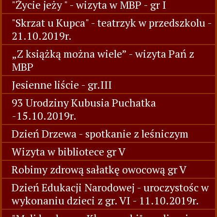
"Życie jeży " - wizyta w MBP - gr I
"Skrzat u Kupca" - teatrzyk w przedszkolu -
21.10.2019r.
„Z książką można wiele” - wizyta Pań z
MBP
Jesienne liście - gr.III
93 Urodziny Kubusia Puchatka
-15.10.2019r.
Dzień Drzewa - spotkanie z leśniczym
Wizyta w bibliotece gr V
Robimy zdrową sałatkę owocową gr V
Dzień Edukacji Narodowej - uroczystośc w
wykonaniu dzieci z gr. VI - 11.10.2019r.