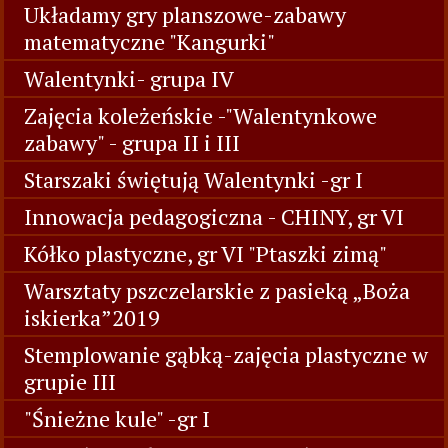
Układamy gry planszowe-zabawy
matematyczne "Kangurki"
Walentynki- grupa IV
Zajęcia koleżeńskie -"Walentynkowe
zabawy" - grupa II i III
Starszaki świętują Walentynki -gr I
Innowacja pedagogiczna - CHINY, gr VI
Kółko plastyczne, gr VI "Ptaszki zimą"
Warsztaty pszczelarskie z pasieką „Boża
iskierka”2019
Stemplowanie gąbką-zajęcia plastyczne w
grupie III
"Śnieżne kule" -gr I