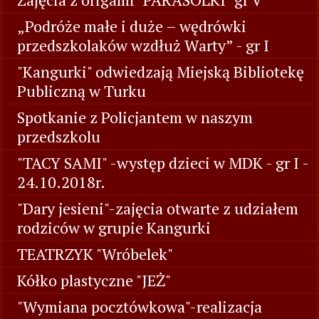
„Podróże małe i duże – wędrówki
przedszkolaków wzdłuż Warty” - gr I
"Kangurki" odwiedzają Miejską Bibliotekę
Publiczną w Turku
Spotkanie z Policjantem w naszym
przedszkolu
"TACY SAMI" -występ dzieci w MDK - gr I -
24.10.2018r.
"Dary jesieni"-zajęcia otwarte z udziałem
rodziców w grupie Kangurki
TEATRZYK "Wróbelek"
Kółko plastyczne "JEŻ"
"Wymiana pocztówkowa"-realizacja