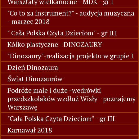
Wizyta w kinie TUR - gr V i VI
Wizyta w Szkole Podstawowej nr 4 - gr VI
" Z wierszem na Ty" - konkurs recytatorski
w przedszkolu
Warsztaty wielkanocne - MDK - gr I
"Co to za instrument?" - audycja muzyczna
- marzec 2018
" Cała Polska Czyta Dzieciom" - gr III
Kółko plastyczne - DINOZAURY
"Dinozaury"-realizacja projektu w grupie I
Dzień Dinozaura
Świat Dinozaurów
Podróże małe i duże -wedrówki