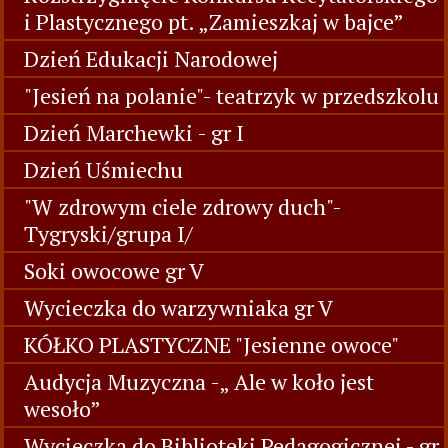
Spotkanie z Panem Leśnikiem
Fotorelacja Rozstrzygnięcie konkursu
plastycznego i recytatorskiego "Zamieszkaj
w bajce"
Rozstrzygnięcie Konkursu Recytatorskiego
i Plastycznego pt. „Zamieszkaj w bajce”
Dzień Edukacji Narodowej
"Jesień na polanie"- teatrzyk w przedszkolu
Dzień Marchewki - gr I
Dzień Uśmiechu
"W zdrowym ciele zdrowy duch"-
Tygryski/grupa I/
Soki owocowe gr V
Wycieczka do warzywniaka gr V