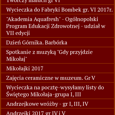
Zajęcia z kółka plastycznego
Pokaz Mody Fashion Show w ZST
Zimą dokarmiamy ptaki- grupa I
Twórczy maluch gr VI
Wycieczka do Fabryki Bombek gr. VI 2017r.
"Akademia Aquafresh" - Ogólnopolski
Program Edukacji Zdrowotnej - udział w
VII edycji
Dzień Górnika. Barbórka
Spotkanie z muzyką "Gdy przyjdzie
Mikołaj"
Mikołajki 2017
Zajęcia ceramiczne w muzeum. Gr V