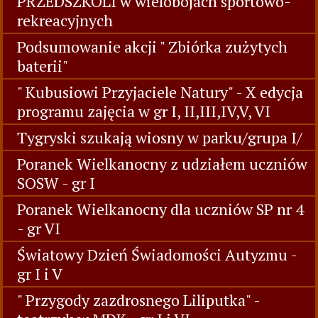
chłopczyka i dziewczynki"
W podróż przez Afrykę wyruszamy -
PROJEKT EDUKACYJNY
I MISTRZOSTWA MIASTA TURKU
PRZEDSZKOLI w wielobojach sportowo-
rekreacyjnych
Podsumowanie akcji " Zbiórka zużytych
baterii"
" Kubusiowi Przyjaciele Natury" - X edycja
programu zajęcia w gr I, II,III,IV,V, VI
Tygryski szukają wiosny w parku/grupa I/
Poranek Wielkanocny z udziałem uczniów
SOSW - gr I
Poranek Wielkanocny dla uczniów SP nr 4