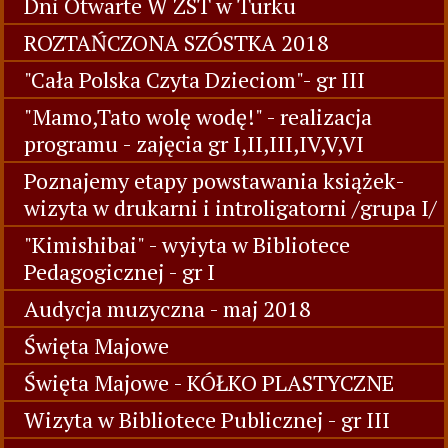
Spotkanie z Przemysławem
Wechterowiczem - wizyta w MBP -gr VI
" Czerwony Kapturek"- wizyta w MBP - gr
VI
Dni Otwarte W ZST w Turku
ROZTAŃCZONA SZÓSTKA 2018
"Cała Polska Czyta Dzieciom"- gr III
"Mamo,Tato wolę wodę!" - realizacja
programu - zajęcia gr I,II,III,IV,V,VI
Poznajemy etapy powstawania książek-
wizyta w drukarni i introligatorni /grupa I/
"Kimishibai" - wyiyta w Bibliotece
Pedagogicznej - gr I
Audycja muzyczna - maj 2018