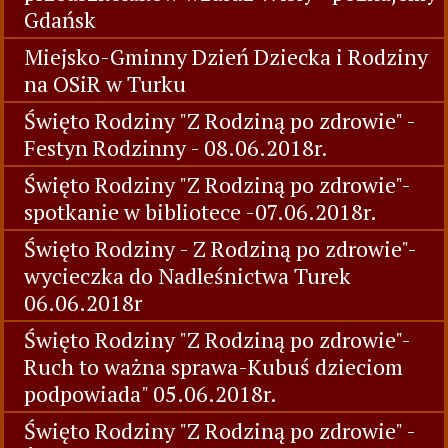
Odwiedziny w Stajni Roka - gr VI
AUDYCJA MUZYCZNA " Polskie Tańce"
Podróże małe i duże - wedrówki
przedszkolaków wzdłuz Wisły - poznajemy
Gdańsk
Miejsko-Gminny Dzień Dziecka i Rodziny
na OSiR w Turku
Święto Rodziny "Z Rodziną po zdrowie" -
Festyn Rodzinny - 08.06.2018r.
Święto Rodziny "Z Rodziną po zdrowie"-
spotkanie w bibliotece -07.06.2018r.
Święto Rodziny - Z Rodziną po zdrowie"-
wycieczka do Nadleśnictwa Turek
06.06.2018r