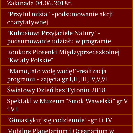
Święto Rodziny "Z Rodziną po zdrowie"-
Ruch to ważna sprawa-Kubuś dzieciom
podpowiada" 05.06.2018r.
Święto Rodziny "Z Rodziną po zdrowie" -
Żakinada 04.06.2018r.
"Przytul misia " -podsumowanie akcji
charytatywnej
"Kubusiowi Przyjaciele Natury" -
podsumowanie udziału w programie
Konkurs Piosenki Międzyprzedszkolnej
"Kwiaty Polskie"
"Mamo,tato wolę wodę!"-realizacja
programu - zajęcia gr I,II,III,IV,V,VI
Światowy Dzień bez Tytoniu 2018