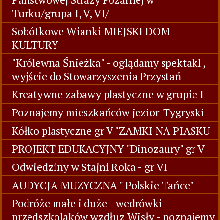
Góra Grosza -podsumowanie 2018 r.
Zabawy logopedyczne w grupie I
/Tygryski/
Wycieczka do Komendy Powiatowej
Państwowej Straży Pożarnej w
Turku/grupa I, V, VI/
Sobótkowe Wianki MIEJSKI DOM
KULTURY
"Królewna Śnieżka" - oglądamy spektakl ,
wyjście do Stowarzyszenia Przystań
Kreatywne zabawy plastyczne w grupie I
Poznajemy mieszkańców jezior-Tygryski
Kółko plastyczne gr V "ZAMKI NA PIASKU
PROJEKT EDUKACYJNY "Dinozaury" gr V