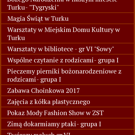
Jasełka gr III, V, VI
Pierniczki Świąteczne
Obserwujemy przygotowania do Świąt
Bożego Narodzenia w naszym mieście
Turku- "Tygryski"
Magia Świąt w Turku
Warsztaty w Miejskim Domu Kultury w
Turku
Warsztaty w bibliotece - gr VI "Sowy"
Wspólne czytanie z rodzicami- grupa I
Pieczemy pierniki bożonarodzeniowe z
rodzicami- grupa I
Zabawa Choinkowa 2017