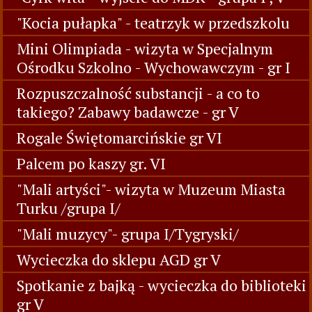
Zabawy na świeżym powietrzu-malowanie
kredą po chodniku/Tygryski/
Światowy Dzień Rzucania Palenia 2017
"Cyrk wita"- wyjscie do MDK - grupa I , V
"Kocia pułapka" - teatrzyk w przedszkolu
Mini Olimpiada - wizyta w Specjalnym
Ośrodku Szkolno - Wychowawczym - gr I
Rozpuszczalność substancji - a co to
takiego? Zabawy badawcze - gr V
Rogale Świętomarcińskie gr VI
Palcem po kaszy gr. VI
"Mali artyści"- wizyta w Muzeum Miasta
Turku /grupa I/