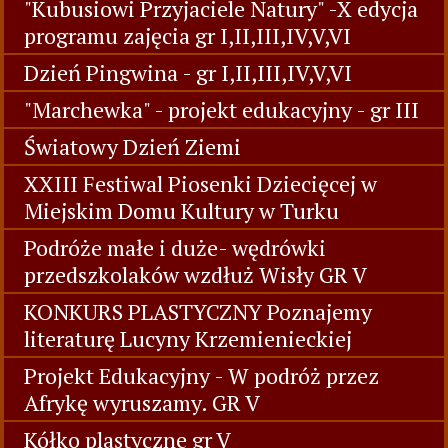
Święta Majowe
Święta Majowe - KÓŁKO PLASTYCZNE
Wizyta w Bibliotece Publicznej - gr III
"Kubusiowi Przyjaciele Natury" -X edycja
programu zajęcia gr I,II,III,IV,V,VI
Dzień Pingwina - gr I,II,III,IV,V,VI
"Marchewka" - projekt edukacyjny - gr III
Światowy Dzień Ziemi
XXIII Festiwal Piosenki Dziecięcej w
Miejskim Domu Kultury w Turku
Podróże małe i duże- wędrówki
przedszkolaków wzdłuż Wisły GR V