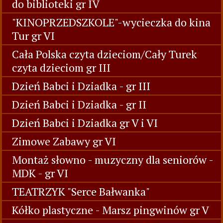
"Tygryski" poznają teatr/grupa I/
"Przypowieść o rycerzu" - teatrzyk w
przedszkolu
"Poznajemy życie pingwinów" - wycieczka
do biblioteki gr IV
"KINOPRZEDSZKOLE"-wycieczka do kina
Tur gr VI
Cała Polska czyta dzieciom/Cały Turek
czyta dzieciom gr III
Dzień Babci i Dziadka - gr III
Dzień Babci i Dziadka - gr II
Dzień Babci i Dziadka gr V i VI
Zimowe Zabawy gr VI