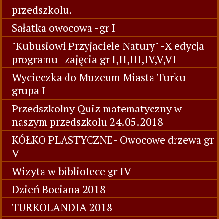
Spektakl w Muzeum "Smok Wawelski" gr V
i VI
"Gimastykuj się codziennie" -gr I i IV
Mobilne Planetarium i Oceanarium w
przedszkolu.
Sałatka owocowa -gr I
"Kubusiowi Przyjaciele Natury" -X edycja
programu -zajęcia gr I,II,III,IV,V,VI
Wycieczka do Muzeum Miasta Turku-
grupa I
Przedszkolny Quiz matematyczny w
naszym przedszkolu 24.05.2018
KÓŁKO PLASTYCZNE- Owocowe drzewa gr