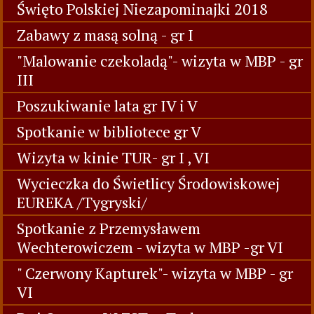
V
Wizyta w bibliotece gr IV
Dzień Bociana 2018
TURKOLANDIA 2018
Święto Polskiej Niezapominajki 2018
Zabawy z masą solną - gr I
"Malowanie czekoladą"- wizyta w MBP - gr
III
Poszukiwanie lata gr IV i V
Spotkanie w bibliotece gr V
Wizyta w kinie TUR- gr I , VI
Wycieczka do Świetlicy Środowiskowej
EUREKA /Tygryski/