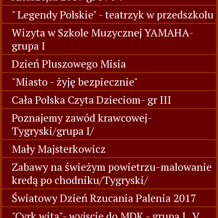
Wycieczka na pocztę-wysyłamy listy do
Świętego Mikołaja-grupa I, III
Andrzejkowe wróżby - gr I, III, IV
Andrzejki 2017 gr IV i V
" Legendy Polskie" - teatrzyk w przedszkolu
Wizyta w Szkole Muzycznej YAMAHA-
grupa I
Dzień Pluszowego Misia
"Miasto - żyję bezpiecznie"
Cała Polska Czyta Dzieciom- gr III
Poznajemy zawód krawcowej-
Tygryski/grupa I/
Mały Majsterkowicz