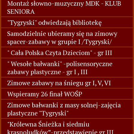
Montaż słowno - muzyczny dla seniorów -
MDK - gr VI
TEATRZYK "Serce Bałwanka"
Kółko plastyczne - Marsz pingwinów gr V
Montaż słowno-muzyczny MDK - KLUB
SENIORA
"Tygryski" odwiedzają bibliotekę
Samodzielnie ubieramy się na zimowy
spacer-zabawy w grupie I /Tygryski/
" Cała Polska Czyta Dzieciom" - gr III
" Wesołe bałwanki" -polisensoryczne
zabawy plastyczne - gr I , III
Zimowe zabawy na śniegu gr I, V, VI