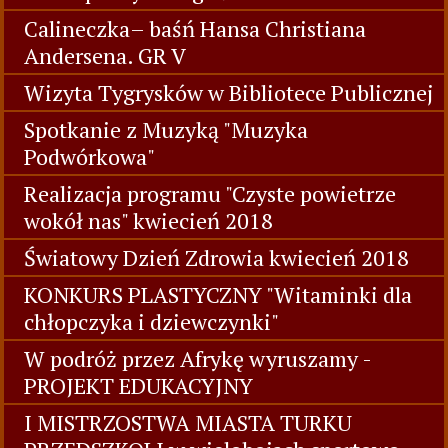
KONKURS PLASTYCZNY Poznajemy
literaturę Lucyny Krzemienieckiej
Projekt Edukacyjny - W podróż przez
Afrykę wyruszamy. GR V
Kółko plastyczne gr V
Calineczka– baśń Hansa Christiana
Andersena. GR V
Wizyta Tygrysków w Bibliotece Publicznej
Spotkanie z Muzyką "Muzyka
Podwórkowa"
Realizacja programu "Czyste powietrze
wokół nas" kwiecień 2018
Światowy Dzień Zdrowia kwiecień 2018
KONKURS PLASTYCZNY "Witaminki dla