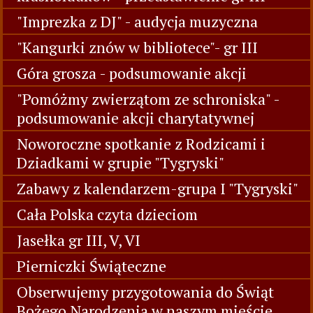
Wspieramy 26 finał WOŚP
Zimowe bałwanki z masy solnej-zajęcia
plastyczne "Tygryski"
"Królewna Śnieżka i siedmiu
krasnoludków”-przedstawienie gr III
"Imprezka z DJ" - audycja muzyczna
"Kangurki znów w bibliotece"- gr III
Góra grosza - podsumowanie akcji
"Pomóżmy zwierzątom ze schroniska" -
podsumowanie akcji charytatywnej
Noworoczne spotkanie z Rodzicami i
Dziadkami w grupie "Tygryski"
Zabawy z kalendarzem-grupa I "Tygryski"
Cała Polska czyta dzieciom