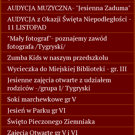
"Mali muzycy"- grupa I/Tygryski/
Wycieczka do sklepu AGD gr V
Spotkanie z bajką - wycieczka do biblioteki
gr V
AUDYCJA MUZYCZNA- "Jesienna Zaduma"
AUDYCJA z Okazji Święta Niepodległości -
11 LISTOPAD
"Mały fotograf"- poznajemy zawód
fotografa /Tygryski/
Zumba Kids w naszym przedszkolu
Wycieczka do Miejskiej Biblioteki - gr. III
Jesienne zajęcia otwarte z udziałem
rodziców -/grupa I/ Tygryski