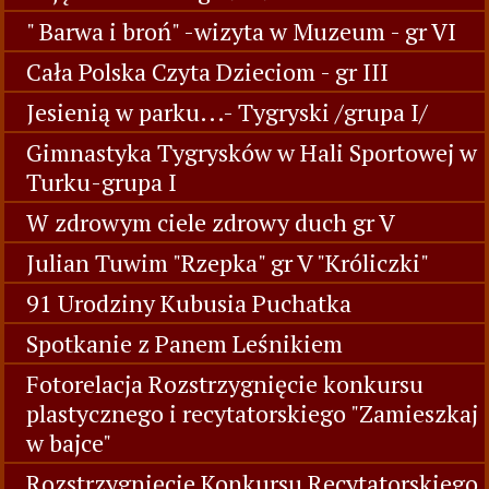
Soki marchewkowe gr V
Jesień w Parku gr VI
Święto Pieczonego Ziemniaka
Zajęcia Otwarte gr V i VI
" Barwa i broń" -wizyta w Muzeum - gr VI
Cała Polska Czyta Dzieciom - gr III
Jesienią w parku...- Tygryski /grupa I/
Gimnastyka Tygrysków w Hali Sportowej w
Turku-grupa I
W zdrowym ciele zdrowy duch gr V
Julian Tuwim "Rzepka" gr V "Króliczki"
91 Urodziny Kubusia Puchatka