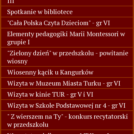
hodowlę cebuli
Wiosenny kącik u Tygrysków - wycieczka
do kwiaciarni
Warsztaty Wielkanocne z Rodzicami - gr
III
Spotkanie w bibliotece
"Cała Polska Czyta Dzieciom" - gr VI
Elementy pedagogiki Marii Montessori w
grupie I
"Zielony dzień" w przedszkolu - powitanie
wiosny
Wiosenny kącik u Kangurków
Wizyta w Muzeum Miasta Turku - gr VI