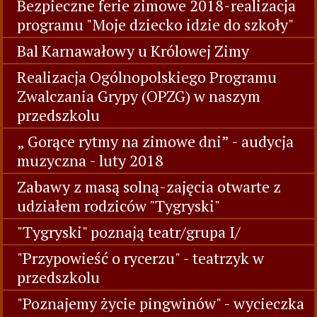
przedszkolaków wzdłuż Wisły - poznajemy
Warszawę
"Cała Polska Czyta Dzieciom" - gr III
Karnawał 2018
Bezpieczne ferie zimowe 2018-realizacja
programu "Moje dziecko idzie do szkoły"
Bal Karnawałowy u Królowej Zimy
Realizacja Ogólnopolskiego Programu
Zwalczania Grypy (OPZG) w naszym
przedszkolu
„ Gorące rytmy na zimowe dni” - audycja
muzyczna - luty 2018
Zabawy z masą solną-zajęcia otwarte z
udziałem rodziców "Tygryski"