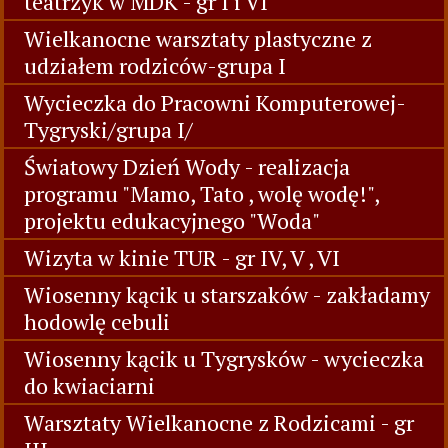
- gr VI
Światowy Dzień Świadomości Autyzmu -
gr I i V
" Przygody zazdrosnego Liliputka" -
teatrzyk w MDK - gr I i VI
Wielkanocne warsztaty plastyczne z
udziałem rodziców-grupa I
Wycieczka do Pracowni Komputerowej-
Tygryski/grupa I/
Światowy Dzień Wody - realizacja
programu "Mamo, Tato , wolę wodę!",
projektu edukacyjnego "Woda"
Wizyta w kinie TUR - gr IV, V , VI
Wiosenny kącik u starszaków - zakładamy