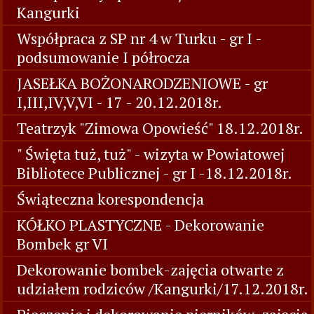
Kangurki
Współpraca z SP nr 4 w Turku - gr I -
podsumowanie I półrocza
JASEŁKA BOŻONARODZENIOWE - gr
I,III,IV,V,VI - 17 - 20.12.2018r.
Teatrzyk "Zimowa Opowieść" 18.12.2018r.
" Święta tuż, tuż" - wizyta w Powiatowej
Bibliotece Publicznej - gr I -18.12.2018r.
Świąteczna korespondencja
KÓŁKO PLASTYCZNE - Dekorowanie
Bombek gr VI
Dekorowanie bombek-zajęcia otwarte z
udziałem rodziców /Kangurki/17.12.2018r.