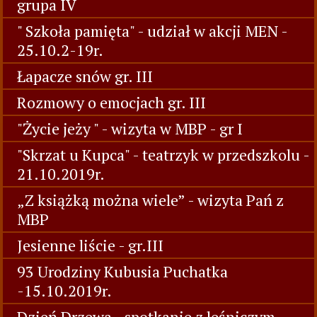
grupa IV
" Szkoła pamięta" - udział w akcji MEN -
25.10.2-19r.
Łapacze snów gr. III
Rozmowy o emocjach gr. III
"Życie jeży " - wizyta w MBP - gr I
"Skrzat u Kupca" - teatrzyk w przedszkolu -
21.10.2019r.
„Z książką można wiele” - wizyta Pań z
MBP
Jesienne liście - gr.III
93 Urodziny Kubusia Puchatka
-15.10.2019r.
Dzień Drzewa - spotkanie z leśniczym