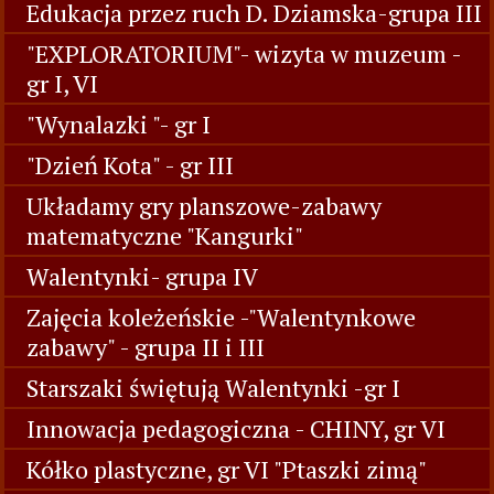
Edukacja przez ruch D. Dziamska-grupa III
"EXPLORATORIUM"- wizyta w muzeum -
gr I, VI
"Wynalazki "- gr I
"Dzień Kota" - gr III
Układamy gry planszowe-zabawy
matematyczne "Kangurki"
Walentynki- grupa IV
Zajęcia koleżeńskie -"Walentynkowe
zabawy" - grupa II i III
Starszaki świętują Walentynki -gr I
Innowacja pedagogiczna - CHINY, gr VI
Kółko plastyczne, gr VI "Ptaszki zimą"