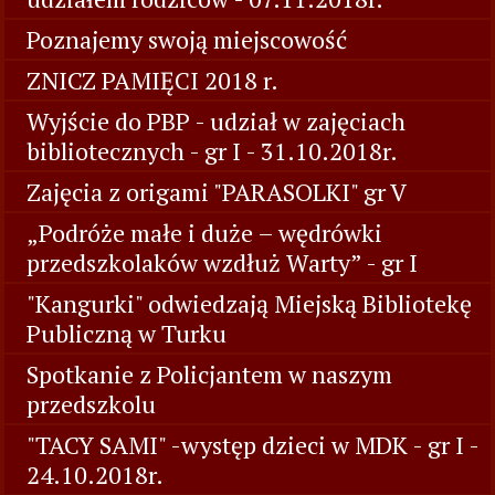
Poznajemy swoją miejscowość
ZNICZ PAMIĘCI 2018 r.
Wyjście do PBP - udział w zajęciach
bibliotecznych - gr I - 31.10.2018r.
Zajęcia z origami "PARASOLKI" gr V
„Podróże małe i duże – wędrówki
przedszkolaków wzdłuż Warty” - gr I
"Kangurki" odwiedzają Miejską Bibliotekę
Publiczną w Turku
Spotkanie z Policjantem w naszym
przedszkolu
"TACY SAMI" -występ dzieci w MDK - gr I -
24.10.2018r.