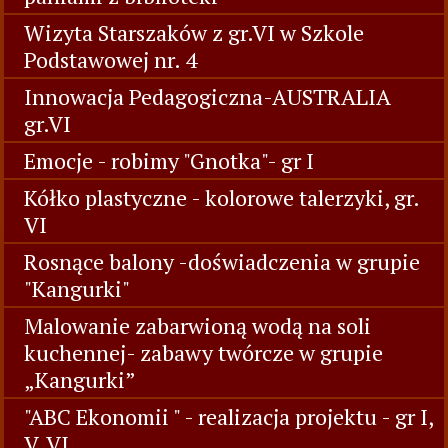
Wizyta Starszaków z gr.VI w Szkole
Podstawowej nr. 4
Innowacja Pedagogiczna-AUSTRALIA
gr.VI
Emocje - robimy "Gnotka"- gr I
Kółko plastyczne - kolorowe talerzyki, gr.
VI
Rosnące balony -doświadczenia w grupie
"Kangurki"
Malowanie zabarwioną wodą na soli
kuchennej- zabawy twórcze w grupie
„Kangurki”
"ABC Ekonomii " - realizacja projektu - gr I,
V, VI