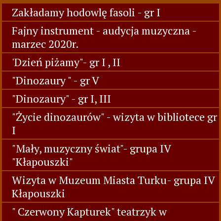
Zakładamy hodowlę fasoli - gr I
Fajny instrument - audycja muzyczna -
marzec 2020r.
'Dzień piżamy"- gr I , II
"Dinozaury " - gr V
"Dinozaury" - gr I, III
"Życie dinozaurów" - wizyta w bibliotece gr
I
"Mały, muzyczny świat"- grupa IV
"Kłapouszki"
Wizyta w Muzeum Miasta Turku- grupa IV
Kłapouszki
" Czerwony Kapturek" teatrzyk w