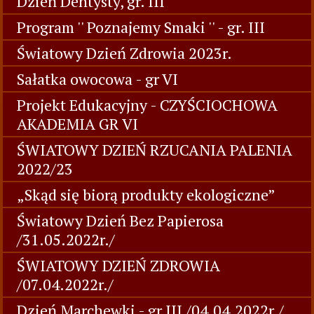
Dzień Dentysty, gr. III
Program '' Poznajemy Smaki '' - gr. III
Światowy Dzień Zdrowia 2023r.
Sałatka owocowa - gr VI
Projekt Edukacyjny - CZYŚCIOCHOWA
AKADEMIA GR VI
ŚWIATOWY DZIEŃ RZUCANIA PALENIA
2022/23
„Skąd się biorą produkty ekologiczne”
Światowy Dzień Bez Papierosa
/31.05.2022r./
ŚWIATOWY DZIEŃ ZDROWIA
/07.04.2022r./
Dzień Marchewki - gr III /04.04.2022r./