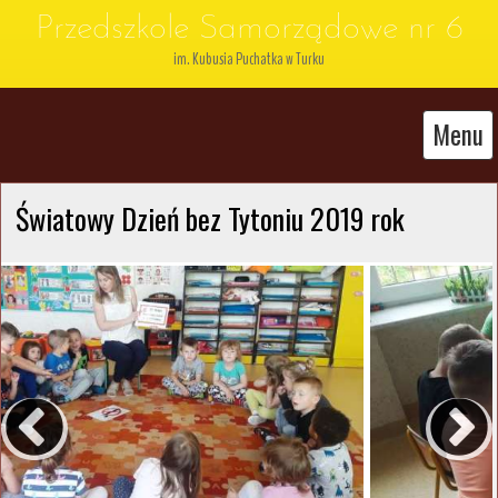
Przedszkole Samorządowe nr 6
im. Kubusia Puchatka w Turku
Menu
Światowy Dzień bez Tytoniu 2019 rok