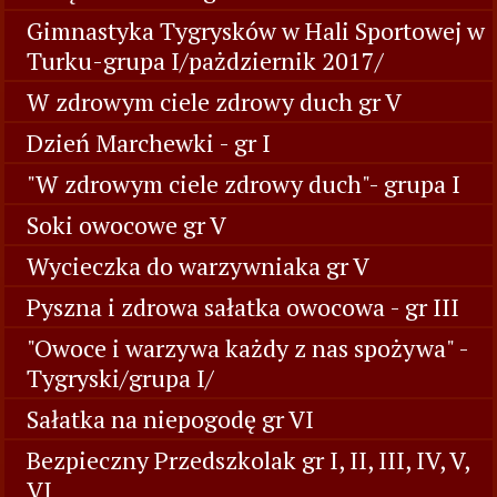
Gimnastyka Tygrysków w Hali Sportowej w
Turku-grupa I/pażdziernik 2017/
W zdrowym ciele zdrowy duch gr V
Dzień Marchewki - gr I
"W zdrowym ciele zdrowy duch"- grupa I
Soki owocowe gr V
Wycieczka do warzywniaka gr V
Pyszna i zdrowa sałatka owocowa - gr III
"Owoce i warzywa każdy z nas spożywa" -
Tygryski/grupa I/
Sałatka na niepogodę gr VI
Bezpieczny Przedszkolak gr I, II, III, IV, V,
VI