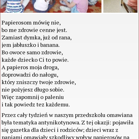
Papierosom mówię nie,
bo me zdrowie cenne jest.
Zamiast dymka, już od rana,
jem jabłuszko i banana.
Bo owoce samo zdrowie,
każde dziecko Ci to powie.
A papieros moja droga,
doprowadzi do nałogu,
który zniszczy twoje zdrowie,
nie pożyjesz długo sobie.
Więc zapomnij o paleniu
i tak powiedz tez każdemu.
Przez cały tydzień w naszym przedszkolu omawiana
była tematyka antynikotynowa. Z tej okazji: pojawiła
się gazetka dla dzieci i rodziców; dzieci wraz z
paniami omawiały szkodliwy wpływ papierosów na