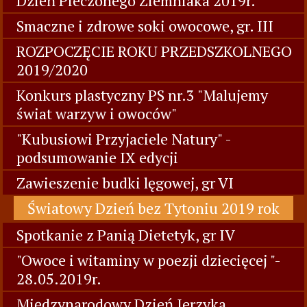
Dzień Pieczonego Ziemniaka 2019r.
Smaczne i zdrowe soki owocowe, gr. III
ROZPOCZĘCIE ROKU PRZEDSZKOLNEGO
2019/2020
Konkurs plastyczny PS nr.3 "Malujemy
świat warzyw i owoców"
"Kubusiowi Przyjaciele Natury" -
podsumowanie IX edycji
Zawieszenie budki lęgowej, gr VI
Światowy Dzień bez Tytoniu 2019 rok
Spotkanie z Panią Dietetyk, gr IV
"Owoce i witaminy w poezji dziecięcej "-
28.05.2019r.
Międzynarodowy Dzień Jerzyka