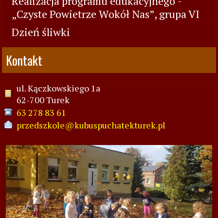
Realizacja programu edukacyjnego -
„Czyste Powietrze Wokół Nas”, grupa VI
Dzień śliwki
Kontakt
ul. Kączkowskiego 1a
62-700 Turek
63 278 83 61
przedszkole@kubuspuchatekturek.pl