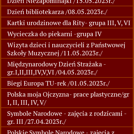
Dzień Niezapominajki /15.05.2023r./
Dzień bibliotekarza /08.05.2023r./
Kartki urodzinowe dla Rity- grupa III, V, VI
Wycieczka do piekarni -grupa IV
Wizyta dzieci i nauczycieli z Państwowej
Szkoły Muzycznej /11.05.2023r./
Międzynarodowy Dzień Strażaka -
gr.I,II,III,IV,V,VI /04.05.2023r./
Biegi Europa TU-rek /01.05.2023r./
Polska moja Ojczyzna- prace plastyczne/gr
I, II, III, IV, V/
Symbole Narodowe - zajęcia z rodzicami -
gr. III /27.04.2023r./
Polskie Symbole Narodowe - zajęcia z