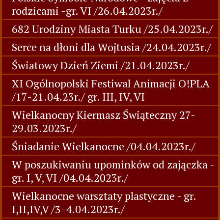
rodzicami -gr. VI /26.04.2023r./
682 Urodziny Miasta Turku /25.04.2023r./
Serce na dłoni dla Wojtusia /24.04.2023r./
Światowy Dzień Ziemi /21.04.2023r./
XI Ogólnopolski Festiwal Animacji O!PLA
/17-21.04.23r./ gr. III, IV, VI
Wielkanocny Kiermasz Świąteczny 27-
29.03.2023r./
Śniadanie Wielkanocne /04.04.2023r./
W poszukiwaniu upominków od zajączka -
gr. I, V, VI /04.04.2023r./
Wielkanocne warsztaty plastyczne - gr.
I,II,IV,V /3-4.04.2023r./