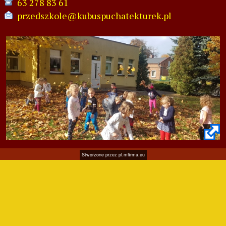
63 278 83 61
przedszkole@kubuspuchatekturek.pl
Stworzone przez
pl.mfirma.eu