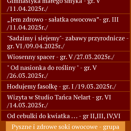
Gimnastyka małego smyka - gr. V
/11.04.2025r./
„Jem zdrowo - sałatka owocowa”- gr. III
/11.04.2025r./
"Sadzimy i siejemy"- zabawy przyrodnicze -
gr. VI /09.04.2025r./
Wiosenny spacer - gr. V /27.03.2025r./
" Od nasionka do rośliny " - gr. V
/26.03.2025r./
Hodujemy fasolkę - gr. I /19.03.2025r./
Wizyta w Studio Tańca Nelart - gr. VI
/14.03.2025r./
Od cebulki do kwiatka ... - gr II,III, IV,VI
Pyszne i zdrowe soki owocowe - grupa