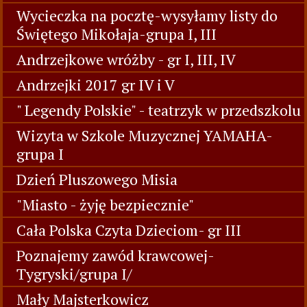
Wycieczka na pocztę-wysyłamy listy do
Świętego Mikołaja-grupa I, III
Andrzejkowe wróżby - gr I, III, IV
Andrzejki 2017 gr IV i V
" Legendy Polskie" - teatrzyk w przedszkolu
Wizyta w Szkole Muzycznej YAMAHA-
grupa I
Dzień Pluszowego Misia
"Miasto - żyję bezpiecznie"
Cała Polska Czyta Dzieciom- gr III
Poznajemy zawód krawcowej-
Tygryski/grupa I/
Mały Majsterkowicz