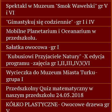
Spektakl w Muzeum "Smok Wawelski" gr V
i VI
"Gimastykuj się codziennie" -gr I i IV
Mobilne Planetarium i Oceanarium w
przedszkolu.
Sałatka owocowa -gr I
"Kubusiowi Przyjaciele Natury" -X edycja
programu -zajęcia gr I,II,III,IV,V,VI
Wycieczka do Muzeum Miasta Turku-
grupa I
Przedszkolny Quiz matematyczny w
naszym przedszkolu 24.05.2018
KÓŁKO PLASTYCZNE- Owocowe drzewa gr
V