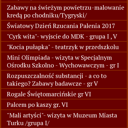
Zabawy na świeżym powietrzu-malowanie
kredą po chodniku/Tygryski/
Światowy Dzień Rzucania Palenia 2017
"Cyrk wita"- wyjscie do MDK - grupa I , V
"Kocia pułapka" - teatrzyk w przedszkolu
Mini Olimpiada - wizyta w Specjalnym
Ośrodku Szkolno - Wychowawczym - gr I
Rozpuszczalność substancji - a co to
takiego? Zabawy badawcze - gr V
Rogale Świętomarcińskie gr VI
Palcem po kaszy gr. VI
"Mali artyści"- wizyta w Muzeum Miasta
Turku /grupa I/