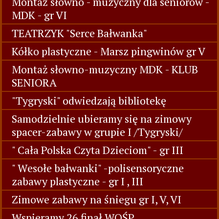
Montaż słowno - muzyczny dla seniorów -
MDK - gr VI
TEATRZYK "Serce Bałwanka"
Kółko plastyczne - Marsz pingwinów gr V
Montaż słowno-muzyczny MDK - KLUB
SENIORA
"Tygryski" odwiedzają bibliotekę
Samodzielnie ubieramy się na zimowy
spacer-zabawy w grupie I /Tygryski/
" Cała Polska Czyta Dzieciom" - gr III
" Wesołe bałwanki" -polisensoryczne
zabawy plastyczne - gr I , III
Zimowe zabawy na śniegu gr I, V, VI
Wspieramy 26 finał WOŚP