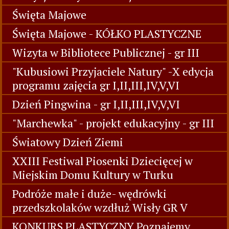
Święta Majowe
Święta Majowe - KÓŁKO PLASTYCZNE
Wizyta w Bibliotece Publicznej - gr III
"Kubusiowi Przyjaciele Natury" -X edycja
programu zajęcia gr I,II,III,IV,V,VI
Dzień Pingwina - gr I,II,III,IV,V,VI
"Marchewka" - projekt edukacyjny - gr III
Światowy Dzień Ziemi
XXIII Festiwal Piosenki Dziecięcej w
Miejskim Domu Kultury w Turku
Podróże małe i duże- wędrówki
przedszkolaków wzdłuż Wisły GR V
KONKURS PLASTYCZNY Poznajemy