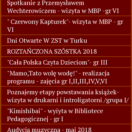
Spotkanie z Przemysławem
Wechterowiczem - wizyta w MBP -gr VI
" Czerwony Kapturek"- wizyta w MBP - gr
VI
Dni Otwarte W ZST w Turku
ROZTAŃCZONA SZÓSTKA 2018
"Cała Polska Czyta Dzieciom"- gr III
"Mamo,Tato wolę wodę!" - realizacja
programu - zajęcia gr I,II,III,IV,V,VI
Poznajemy etapy powstawania książek-
wizyta w drukarni i introligatorni /grupa I/
"Kimishibai" - wyiyta w Bibliotece
Pedagogicznej - gr I
Audycja muzyczna - maj 2018