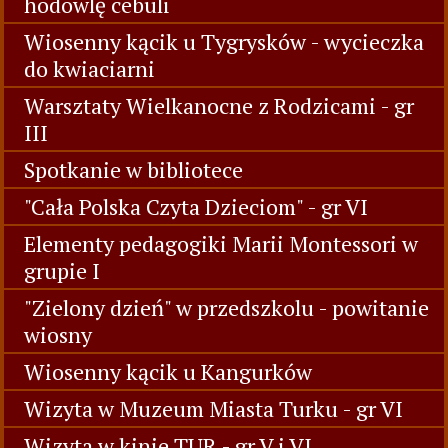
hodowlę cebuli
Wiosenny kącik u Tygrysków - wycieczka
do kwiaciarni
Warsztaty Wielkanocne z Rodzicami - gr
III
Spotkanie w bibliotece
"Cała Polska Czyta Dzieciom" - gr VI
Elementy pedagogiki Marii Montessori w
grupie I
"Zielony dzień" w przedszkolu - powitanie
wiosny
Wiosenny kącik u Kangurków
Wizyta w Muzeum Miasta Turku - gr VI
Wizyta w kinie TUR - gr V i VI