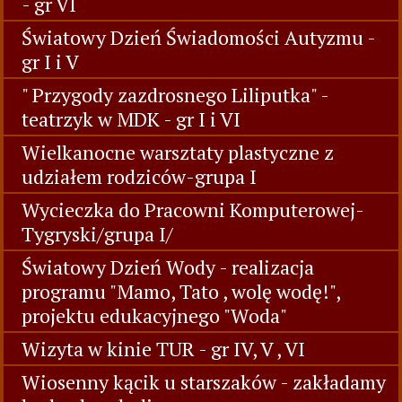
- gr VI
Światowy Dzień Świadomości Autyzmu -
gr I i V
" Przygody zazdrosnego Liliputka" -
teatrzyk w MDK - gr I i VI
Wielkanocne warsztaty plastyczne z
udziałem rodziców-grupa I
Wycieczka do Pracowni Komputerowej-
Tygryski/grupa I/
Światowy Dzień Wody - realizacja
programu "Mamo, Tato , wolę wodę!",
projektu edukacyjnego "Woda"
Wizyta w kinie TUR - gr IV, V , VI
Wiosenny kącik u starszaków - zakładamy