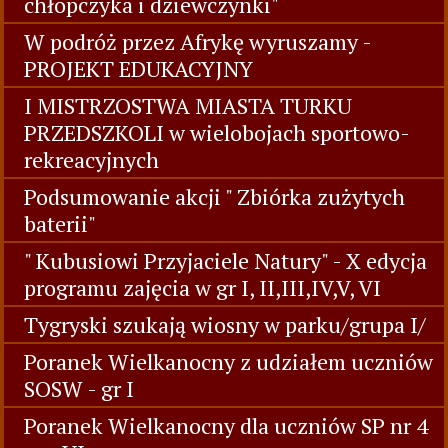
chłopczyka i dziewczynki"
W podróż przez Afrykę wyruszamy -
PROJEKT EDUKACYJNY
I MISTRZOSTWA MIASTA TURKU
PRZEDSZKOLI w wielobojach sportowo-
rekreacyjnych
Podsumowanie akcji " Zbiórka zużytych
baterii"
" Kubusiowi Przyjaciele Natury" - X edycja
programu zajęcia w gr I, II,III,IV,V, VI
Tygryski szukają wiosny w parku/grupa I/
Poranek Wielkanocny z udziałem uczniów
SOSW - gr I
Poranek Wielkanocny dla uczniów SP nr 4