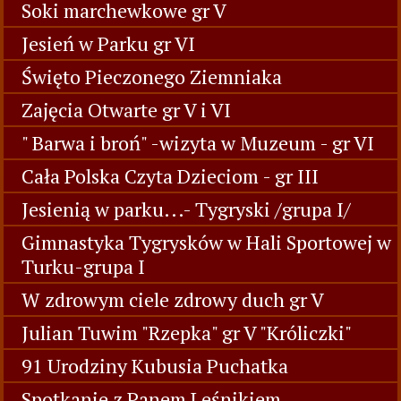
Soki marchewkowe gr V
Jesień w Parku gr VI
Święto Pieczonego Ziemniaka
Zajęcia Otwarte gr V i VI
" Barwa i broń" -wizyta w Muzeum - gr VI
Cała Polska Czyta Dzieciom - gr III
Jesienią w parku...- Tygryski /grupa I/
Gimnastyka Tygrysków w Hali Sportowej w
Turku-grupa I
W zdrowym ciele zdrowy duch gr V
Julian Tuwim "Rzepka" gr V "Króliczki"
91 Urodziny Kubusia Puchatka
Spotkanie z Panem Leśnikiem