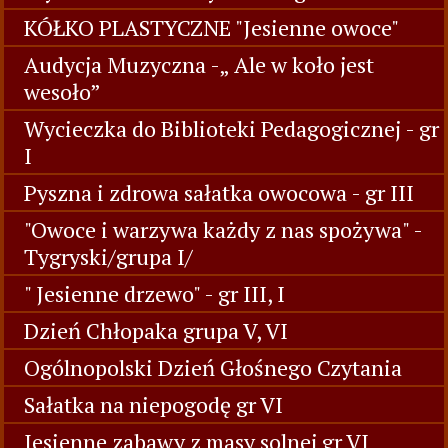
KÓŁKO PLASTYCZNE "Jesienne owoce"
Audycja Muzyczna -„ Ale w koło jest
wesoło”
Wycieczka do Biblioteki Pedagogicznej - gr
I
Pyszna i zdrowa sałatka owocowa - gr III
"Owoce i warzywa każdy z nas spożywa" -
Tygryski/grupa I/
" Jesienne drzewo" - gr III, I
Dzień Chłopaka grupa V, VI
Ogólnopolski Dzień Głośnego Czytania
Sałatka na niepogodę gr VI
Jesienne zabawy z masy solnej gr VI