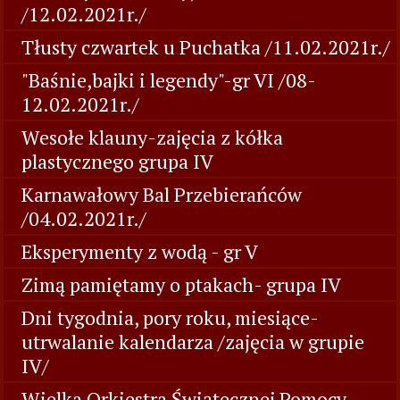
/12.02.2021r./
Tłusty czwartek u Puchatka /11.02.2021r./
"Baśnie,bajki i legendy"-gr VI /08-
12.02.2021r./
Wesołe klauny-zajęcia z kółka
plastycznego grupa IV
Karnawałowy Bal Przebierańców
/04.02.2021r./
Eksperymenty z wodą - gr V
Zimą pamiętamy o ptakach- grupa IV
Dni tygodnia, pory roku, miesiące-
utrwalanie kalendarza /zajęcia w grupie
IV/
Wielka Orkiestra Świątecznej Pomocy