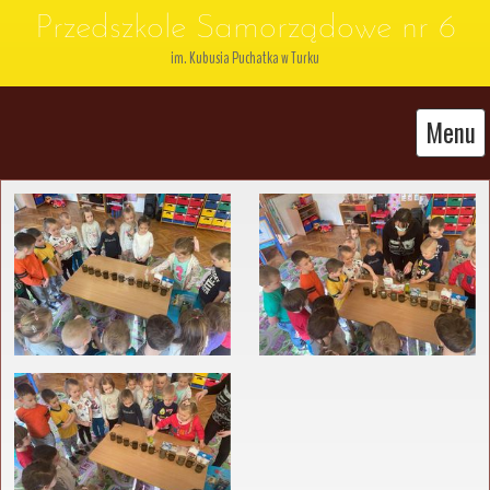
Przedszkole Samorządowe nr 6
im. Kubusia Puchatka w Turku
Menu