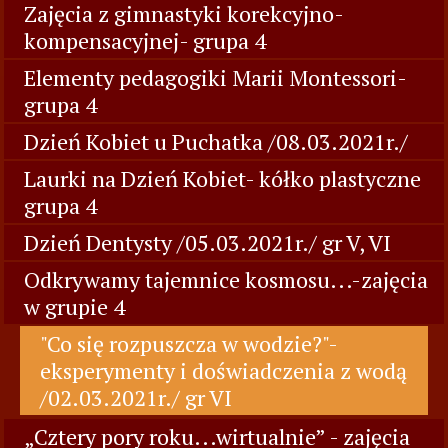
Zajęcia z gimnastyki korekcyjno-
kompensacyjnej- grupa 4
Elementy pedagogiki Marii Montessori-
grupa 4
Dzień Kobiet u Puchatka /08.03.2021r./
Laurki na Dzień Kobiet- kółko plastyczne
grupa 4
Dzień Dentysty /05.03.2021r./ gr V, VI
Odkrywamy tajemnice kosmosu...-zajęcia
w grupie 4
"Co się rozpuszcza w wodzie?"-
eksperymenty i doświadczenia z wodą
/02.03.2021r./ gr VI
„Cztery pory roku...wirtualnie” - zajęcia