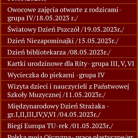
Owocowe zajęcia otwarte z rodzicami-
grupa IV/18.05.2023 r./
Światowy Dzień Pszczół /19.05.2023r./
Dzień Niezapominajki /15.05.2023r./
Dzień bibliotekarza /08.05.2023r./
Kartki urodzinowe dla Rity- grupa III, V, VI
Wycieczka do piekarni -grupa IV
Wizyta dzieci i nauczycieli z Państwowej
Szkoły Muzycznej /11.05.2023r./
Międzynarodowy Dzień Strażaka -
gr.I,II,III,IV,V,VI /04.05.2023r./
Biegi Europa TU-rek /01.05.2023r./
Polska moja Ojczyzna- prace plastyczne/gr