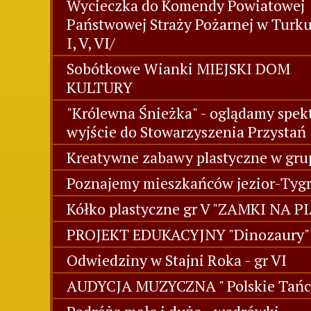
Wycieczka do Komendy Powiatowej
Państwowej Straży Pożarnej w Turk
I, V, VI/
Sobótkowe Wianki MIEJSKI DOM
KULTURY
"Królewna Śnieżka" - oglądamy spekt
wyjście do Stowarzyszenia Przystań
Kreatywne zabawy plastyczne w grup
Poznajemy mieszkańców jezior-Tygr
Kółko plastyczne gr V "ZAMKI NA P
PROJEKT EDUKACYJNY "Dinozaury" 
Odwiedziny w Stajni Roka - gr VI
AUDYCJA MUZYCZNA " Polskie Tańc