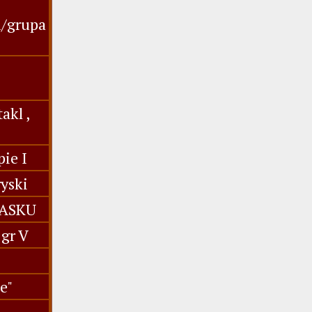
u/grupa
akl ,
ie I
yski
IASKU
gr V
e"