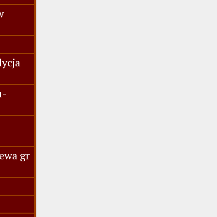
w
dycja
u-
ewa gr