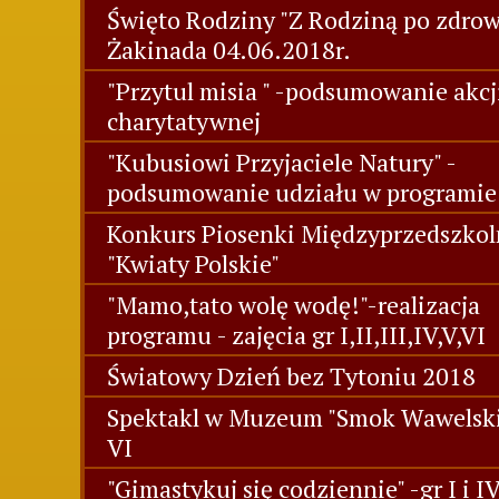
Święto Rodziny "Z Rodziną po zdrowi
Żakinada 04.06.2018r.
"Przytul misia " -podsumowanie akcj
charytatywnej
"Kubusiowi Przyjaciele Natury" -
podsumowanie udziału w programie
Konkurs Piosenki Międzyprzedszkol
"Kwiaty Polskie"
"Mamo,tato wolę wodę!"-realizacja
programu - zajęcia gr I,II,III,IV,V,VI
Światowy Dzień bez Tytoniu 2018
Spektakl w Muzeum "Smok Wawelski"
VI
"Gimastykuj się codziennie" -gr I i I