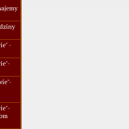
najemy
dziny
e" -
ie"-
.
ie"-
ie"-
iom