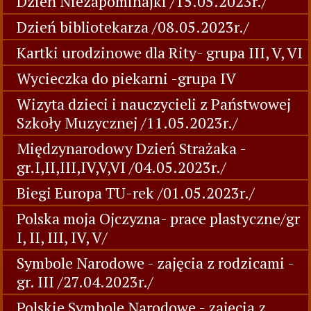
Dzień Niezapominajki /15.05.2023r./
Dzień bibliotekarza /08.05.2023r./
Kartki urodzinowe dla Rity- grupa III, V, VI
Wycieczka do piekarni -grupa IV
Wizyta dzieci i nauczycieli z Państwowej
Szkoły Muzycznej /11.05.2023r./
Międzynarodowy Dzień Strażaka -
gr.I,II,III,IV,V,VI /04.05.2023r./
Biegi Europa TU-rek /01.05.2023r./
Polska moja Ojczyzna- prace plastyczne/gr
I, II, III, IV, V/
Symbole Narodowe - zajęcia z rodzicami -
gr. III /27.04.2023r./
Polskie Symbole Narodowe - zajęcia z