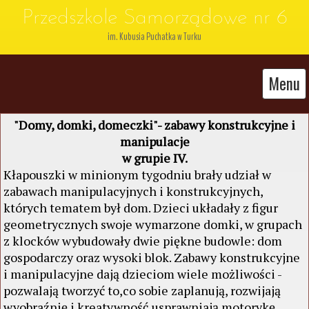
Przedszkole Samorządowe nr 6
im. Kubusia Puchatka w Turku
Menu
"Domy, domki, domeczki"- zabawy konstrukcyjne i
manipulacje
w grupie IV.
Kłapouszki w minionym tygodniu brały udział w
zabawach manipulacyjnych i konstrukcyjnych,
których tematem był dom. Dzieci układały z figur
geometrycznych swoje wymarzone domki, w grupach
z klocków wybudowały dwie piękne budowle: dom
gospodarczy oraz wysoki blok. Zabawy konstrukcyjne
i manipulacyjne dają dzieciom wiele możliwości -
pozwalają tworzyć to,co sobie zaplanują, rozwijają
wyobraźnię i kreatywność,usprawniają motorykę