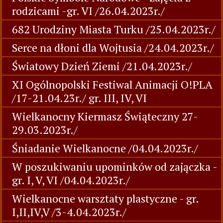
rodzicami -gr. VI /26.04.2023r./
682 Urodziny Miasta Turku /25.04.2023r./
Serce na dłoni dla Wojtusia /24.04.2023r./
Światowy Dzień Ziemi /21.04.2023r./
XI Ogólnopolski Festiwal Animacji O!PLA
/17-21.04.23r./ gr. III, IV, VI
Wielkanocny Kiermasz Świąteczny 27-
29.03.2023r./
Śniadanie Wielkanocne /04.04.2023r./
W poszukiwaniu upominków od zajączka -
gr. I, V, VI /04.04.2023r./
Wielkanocne warsztaty plastyczne - gr.
I,II,IV,V /3-4.04.2023r./