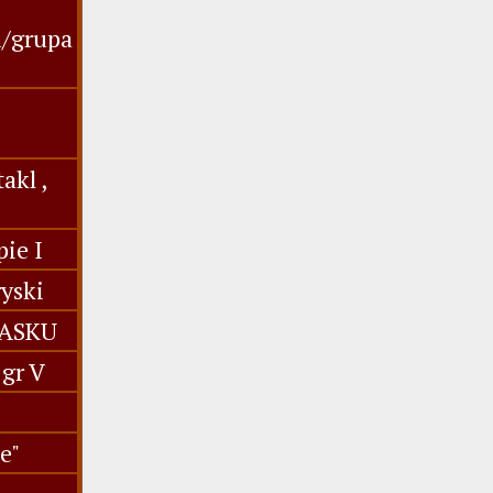
u/grupa
akl ,
ie I
yski
IASKU
gr V
e"