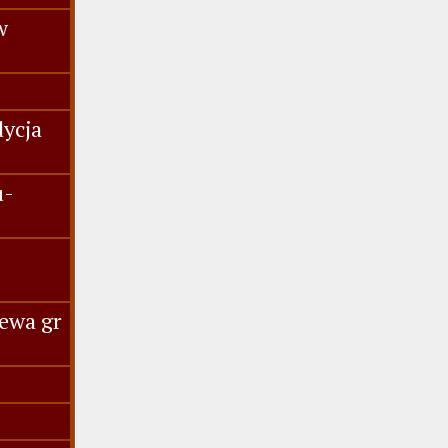
w
dycja
u-
ewa gr