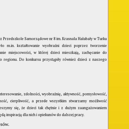
zez Przedszkole Samorządowe nr 8 im. Krasnala Hałabały w Turku
ło m.in. kształtowanie wyobraźni dzieci poprzez tworzenie
nie miejscowości, w której dzieci mieszkają, zachęcanie do
go regionu. Do konkursu przystąpiły również dzieci z naszego
nteresowanie, zdolności, wyobraźnię, aktywność, pomysłowość,
ność, cierpliwość, a przede wszystkim stwarzamy możliwość
ieszymy się, że dzieci tak chętnie i z dużym zaangażowaniem
dą inspiracją dla nich i opiekunów do dalszej pracy.
esów.