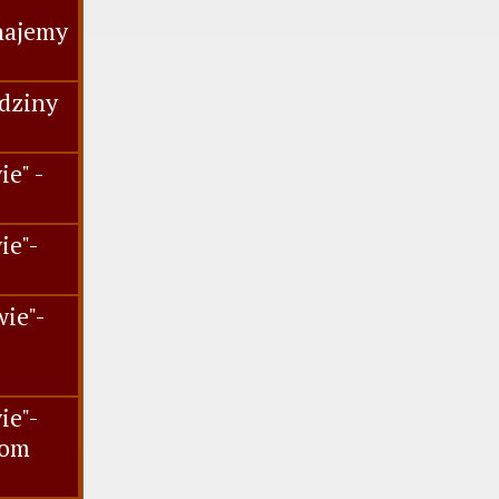
najemy
dziny
e" -
ie"-
.
ie"-
ie"-
iom