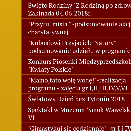
Święto Rodziny "Z Rodziną po zdrowi
Żakinada 04.06.2018r.
"Przytul misia " -podsumowanie akcj
charytatywnej
"Kubusiowi Przyjaciele Natury" -
podsumowanie udziału w programie
Konkurs Piosenki Międzyprzedszkol
"Kwiaty Polskie"
"Mamo,tato wolę wodę!"-realizacja
programu - zajęcia gr I,II,III,IV,V,VI
Światowy Dzień bez Tytoniu 2018
Spektakl w Muzeum "Smok Wawelski"
VI
"Gimastykuj się codziennie" -gr I i I