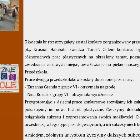
3 kwietnia br. rozstrzygnięty został konkurs zorganizowany pr
pt.„ Krasnal Hałabała zwiedza Turek”. Celem konkursu by
różnorodnych prac plastycznych na określony temat, pozna
zwiedzania ciekawych miejsc, uwrażliwianie na piękno nasze
Przedszkola.
Prace dwojga przedszkolaków zostały docenione przez jury:
- Zuzanna Grenda z grupy VI - otrzymała nagrodę
- Nina Rosiak z grupy VI - otrzymała wyróżnienie
Przygotowując z dziećmi prace konkursowe rozwijamy ich zai
pokazujemy im nowe techniki plastyczne. Ćwiczymy dokład
osiągnięcia sukcesu i zaprezentowania swoich możliwości. C
uczestniczą w tego typu przedsięwzięciach, a ich sukcesy niech bę
ym artystom życzymy dalszych sukc
A młodym , zdoln