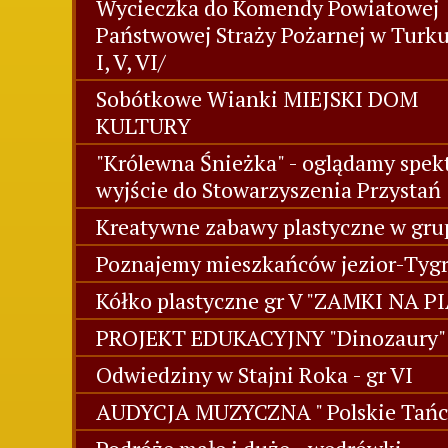
Wycieczka do Komendy Powiatowej
Państwowej Straży Pożarnej w Turk
I, V, VI/
Sobótkowe Wianki MIEJSKI DOM
KULTURY
"Królewna Śnieżka" - oglądamy spekt
wyjście do Stowarzyszenia Przystań
Kreatywne zabawy plastyczne w grup
Poznajemy mieszkańców jezior-Tygr
Kółko plastyczne gr V "ZAMKI NA P
PROJEKT EDUKACYJNY "Dinozaury" 
Odwiedziny w Stajni Roka - gr VI
AUDYCJA MUZYCZNA " Polskie Tańc