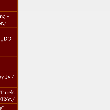
ną -
r./
. „DO-
y IV /
,Turek,
2026r./
e"