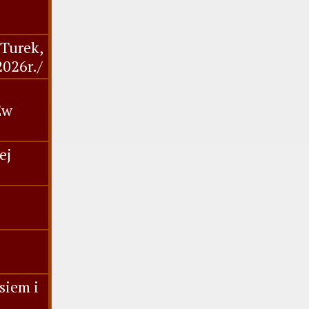
,Turek,
2026r./
Ew
ej
siem i