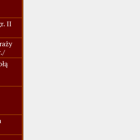
. II
raży
./
ołą
a