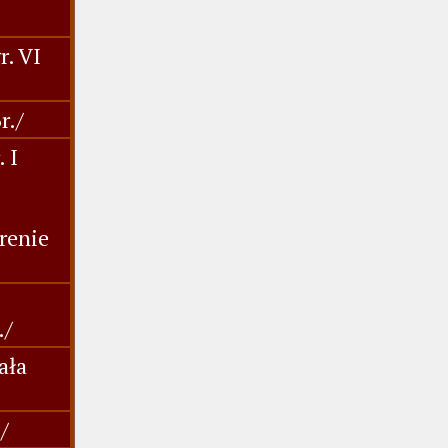
r. VI
r./
 I
renie
./
ała
/