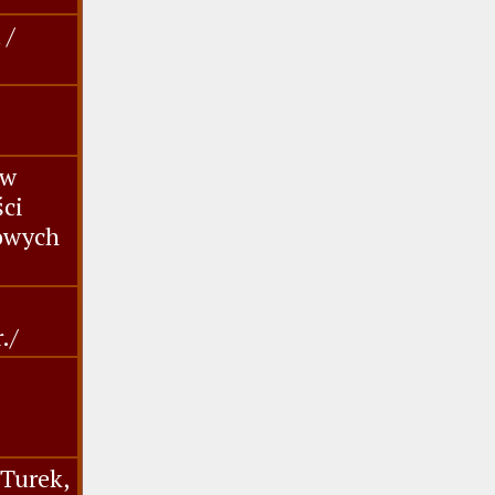
 /
 w
ści
dowych
./
,Turek,