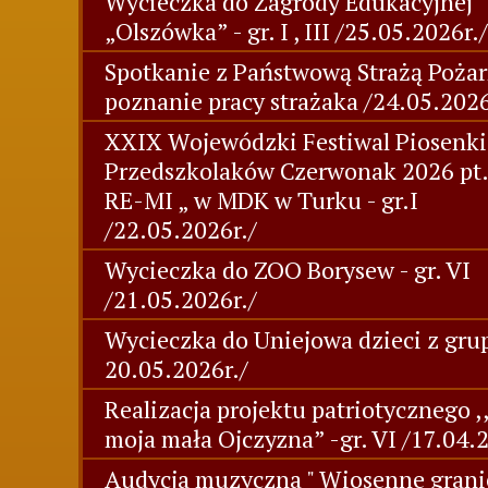
Wycieczka do Zagrody Edukacyjnej
„Olszówka” - gr. I , III /25.05.2026r./
Spotkanie z Państwową Strażą Pożar
poznanie pracy strażaka /24.05.2026
XXIX Wojewódzki Festiwal Piosenki
Przedszkolaków Czerwonak 2026 pt
RE-MI „ w MDK w Turku - gr.I
/22.05.2026r./
Wycieczka do ZOO Borysew - gr. VI
/21.05.2026r./
Wycieczka do Uniejowa dzieci z grup
20.05.2026r./
Realizacja projektu patriotycznego ,
moja mała Ojczyzna” -gr. VI /17.04.
Audycja muzyczna " Wiosenne grani