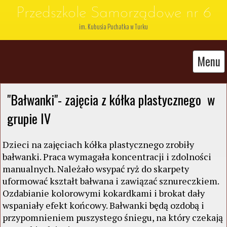
Przedszkole Samorządowe nr 6
im. Kubusia Puchatka w Turku
Menu
"Bałwanki"- zajęcia z kółka plastycznego  w 
grupie IV
Dzieci na zajęciach kółka plastycznego zrobiły
bałwanki. Praca wymagała koncentracji i zdolności
manualnych. Należało wsypać ryż do skarpety
uformować kształt bałwana i zawiązać sznureczkiem.
Ozdabianie kolorowymi kokardkami i brokat dały
wspaniały efekt końcowy. Bałwanki będą ozdobą i
przypomnieniem puszystego śniegu, na który czekają