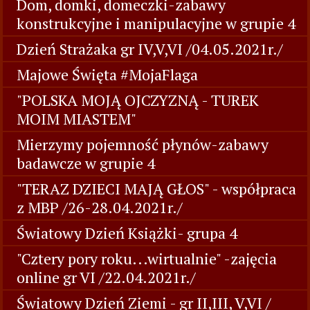
Dom, domki, domeczki-zabawy
konstrukcyjne i manipulacyjne w grupie 4
Dzień Strażaka gr IV,V,VI /04.05.2021r./
Majowe Święta #MojaFlaga
"POLSKA MOJĄ OJCZYZNĄ - TUREK
MOIM MIASTEM"
Mierzymy pojemność płynów-zabawy
badawcze w grupie 4
"TERAZ DZIECI MAJĄ GŁOS" - współpraca
z MBP /26-28.04.2021r./
Światowy Dzień Książki- grupa 4
"Cztery pory roku...wirtualnie" -zajęcia
online gr VI /22.04.2021r./
Światowy Dzień Ziemi - gr II,III, V,VI /