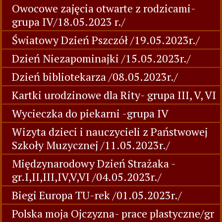
Owocowe zajęcia otwarte z rodzicami-
grupa IV/18.05.2023 r./
Światowy Dzień Pszczół /19.05.2023r./
Dzień Niezapominajki /15.05.2023r./
Dzień bibliotekarza /08.05.2023r./
Kartki urodzinowe dla Rity- grupa III, V, VI
Wycieczka do piekarni -grupa IV
Wizyta dzieci i nauczycieli z Państwowej
Szkoły Muzycznej /11.05.2023r./
Międzynarodowy Dzień Strażaka -
gr.I,II,III,IV,V,VI /04.05.2023r./
Biegi Europa TU-rek /01.05.2023r./
Polska moja Ojczyzna- prace plastyczne/gr