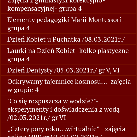
kompensacyjnej- grupa 4
Elementy pedagogiki Marii Montessori-
grupa 4
Dzień Kobiet u Puchatka /08.03.2021r./
Laurki na Dzień Kobiet- kółko plastyczne
grupa 4
Dzień Dentysty /05.03.2021r./ gr V, VI
Odkrywamy tajemnice kosmosu...-zajęcia
w grupie 4
"Co się rozpuszcza w wodzie?"-
eksperymenty i doświadczenia z wodą
/02.03.2021r./ gr VI
„Cztery pory roku...wirtualnie” - zajęcia
online MBP gr VI /22.02.2021r./