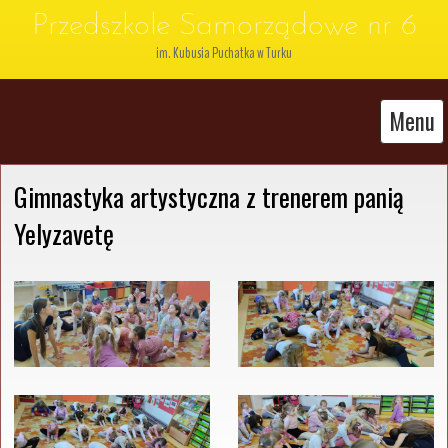
Przedszkole Samorządowe nr 6
im. Kubusia Puchatka w Turku
Menu
Gimnastyka artystyczna z trenerem panią 
Yelyzavetę