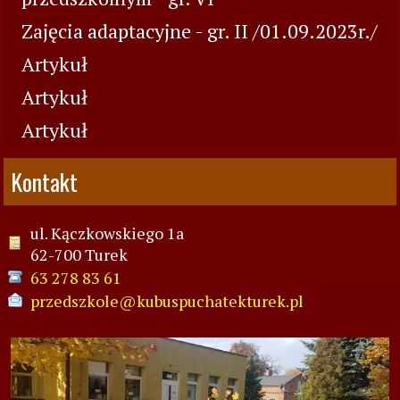
Zajęcia adaptacyjne - gr. II /01.09.2023r./
Artykuł
Artykuł
Artykuł
Kontakt
ul. Kączkowskiego 1a
62-700 Turek
63 278 83 61
przedszkole@kubuspuchatekturek.pl